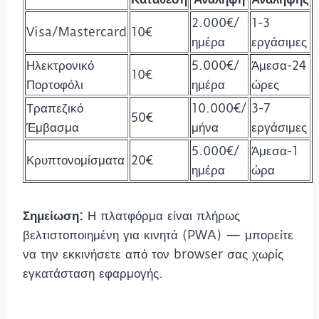
2.000€/
1-3
Visa/Mastercard
10€
ημέρα
εργάσιμες
Ηλεκτρονικό
5.000€/
Άμεσα-24
10€
Πορτοφόλι
ημέρα
ώρες
Τραπεζικό
10.000€/
3-7
50€
Έμβασμα
μήνα
εργάσιμες
5.000€/
Άμεσα-1
Κρυπτονομίσματα
20€
ημέρα
ώρα
Σημείωση:
Η πλατφόρμα είναι πλήρως
βελτιστοποιημένη για κινητά (PWA) — μπορείτε
να την εκκινήσετε από τον browser σας χωρίς
εγκατάσταση εφαρμογής.