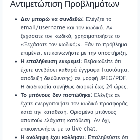
Αντιμετώπιση Προβλημάτων
Δεν μπορώ να συνδεθώ:
Ελέγξτε το
email/username και τον κωδικό. Αν
ξεχάσατε τον κωδικό, χρησιμοποιήστε το
«Ξεχάσατε τον κωδικό;». Εάν το πρόβλημα
επιμένει, επικοινωνήστε με την υποστήριξη.
Η επαλήθευση εκκρεμεί:
Βεβαιωθείτε ότι
έχετε ανεβάσει καθαρά έγγραφα (ταυτότητα,
απόδειξη διεύθυνσης) σε μορφή JPEG/PDF.
Η διαδικασία συνήθως διαρκεί έως 24 ώρες.
Το μπόνους δεν πιστώθηκε:
Ελέγξτε αν
έχετε ενεργοποιήσει τον κωδικό προσφοράς
κατά την κατάθεση. Ορισμένα μπόνους
απαιτούν ελάχιστη κατάθεση. Αν όχι,
επικοινωνήστε με το live chat.
Η ανάληψη έχει κολλήσει:
Επαληθεύστε ότι