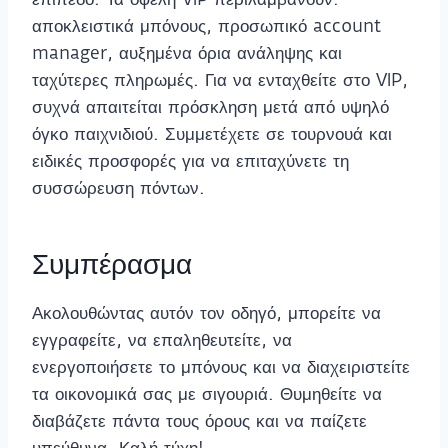
αποκλειστικά μπόνους, προσωπικό account
manager, αυξημένα όρια ανάληψης και
ταχύτερες πληρωμές. Για να ενταχθείτε στο VIP,
συχνά απαιτείται πρόσκληση μετά από υψηλό
όγκο παιχνιδιού. Συμμετέχετε σε τουρνουά και
ειδικές προσφορές για να επιταχύνετε τη
συσσώρευση πόντων.
Συμπέρασμα
Ακολουθώντας αυτόν τον οδηγό, μπορείτε να
εγγραφείτε, να επαληθευτείτε, να
ενεργοποιήσετε το μπόνους και να διαχειριστείτε
τα οικονομικά σας με σιγουριά. Θυμηθείτε να
διαβάζετε πάντα τους όρους και να παίζετε
υπεύθυνα. Καλή τύχη!