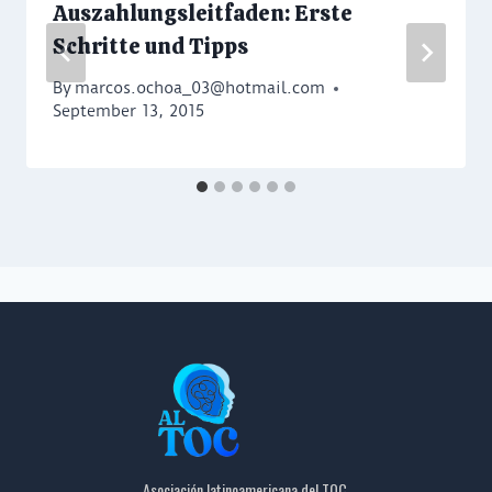
Auszahlungsleitfaden: Erste
Schritte und Tipps
By
marcos.ochoa_03@hotmail.com
September 13, 2015
Asociación latinoamericana del TOC.