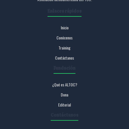
Enlaces rápidos
Inicio
Conócenos
Training
Contáctanos
Fundación
¿Qué es ALTOC?
Dona
Editorial
Contáctanos