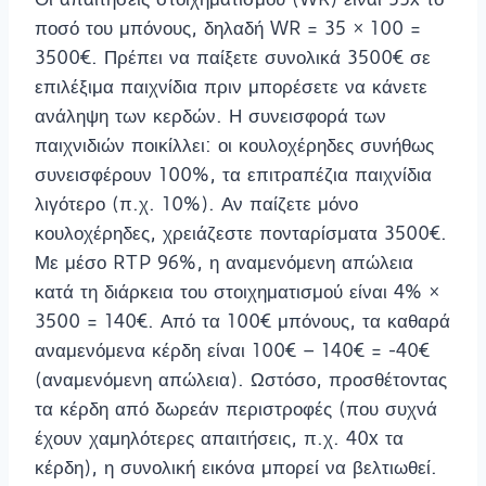
ποσό του μπόνους, δηλαδή WR = 35 × 100 =
3500€. Πρέπει να παίξετε συνολικά 3500€ σε
επιλέξιμα παιχνίδια πριν μπορέσετε να κάνετε
ανάληψη των κερδών. Η συνεισφορά των
παιχνιδιών ποικίλλει: οι κουλοχέρηδες συνήθως
συνεισφέρουν 100%, τα επιτραπέζια παιχνίδια
λιγότερο (π.χ. 10%). Αν παίζετε μόνο
κουλοχέρηδες, χρειάζεστε πονταρίσματα 3500€.
Με μέσο RTP 96%, η αναμενόμενη απώλεια
κατά τη διάρκεια του στοιχηματισμού είναι 4% ×
3500 = 140€. Από τα 100€ μπόνους, τα καθαρά
αναμενόμενα κέρδη είναι 100€ – 140€ = -40€
(αναμενόμενη απώλεια). Ωστόσο, προσθέτοντας
τα κέρδη από δωρεάν περιστροφές (που συχνά
έχουν χαμηλότερες απαιτήσεις, π.χ. 40x τα
κέρδη), η συνολική εικόνα μπορεί να βελτιωθεί.