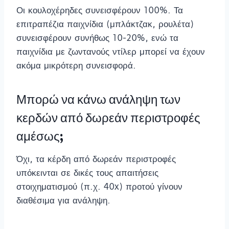
Οι κουλοχέρηδες συνεισφέρουν 100%. Τα
επιτραπέζια παιχνίδια (μπλάκτζακ, ρουλέτα)
συνεισφέρουν συνήθως 10-20%, ενώ τα
παιχνίδια με ζωντανούς ντίλερ μπορεί να έχουν
ακόμα μικρότερη συνεισφορά.
Μπορώ να κάνω ανάληψη των
κερδών από δωρεάν περιστροφές
αμέσως;
Όχι, τα κέρδη από δωρεάν περιστροφές
υπόκεινται σε δικές τους απαιτήσεις
στοιχηματισμού (π.χ. 40x) προτού γίνουν
διαθέσιμα για ανάληψη.