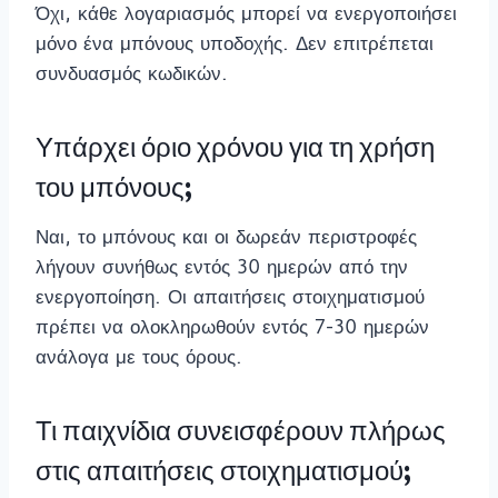
Όχι, κάθε λογαριασμός μπορεί να ενεργοποιήσει
μόνο ένα μπόνους υποδοχής. Δεν επιτρέπεται
συνδυασμός κωδικών.
Υπάρχει όριο χρόνου για τη χρήση
του μπόνους;
Ναι, το μπόνους και οι δωρεάν περιστροφές
λήγουν συνήθως εντός 30 ημερών από την
ενεργοποίηση. Οι απαιτήσεις στοιχηματισμού
πρέπει να ολοκληρωθούν εντός 7-30 ημερών
ανάλογα με τους όρους.
Τι παιχνίδια συνεισφέρουν πλήρως
στις απαιτήσεις στοιχηματισμού;