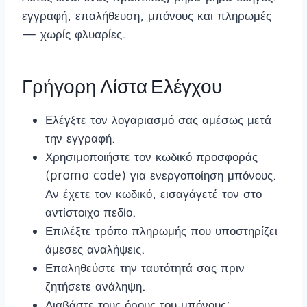
εγγραφή, επαλήθευση, μπόνους και πληρωμές
— χωρίς φλυαρίες.
Γρήγορη Λίστα Ελέγχου
Ελέγξτε τον λογαριασμό σας αμέσως μετά
την εγγραφή.
Χρησιμοποιήστε τον κωδικό προσφοράς
(promo code) για ενεργοποίηση μπόνους.
Αν έχετε τον κωδικό, εισαγάγετέ τον στο
αντίστοιχο πεδίο.
Επιλέξτε τρόπο πληρωμής που υποστηρίζει
άμεσες αναλήψεις.
Επαληθεύστε την ταυτότητά σας πριν
ζητήσετε ανάληψη.
Διαβάστε τους όρους του μπόνους: