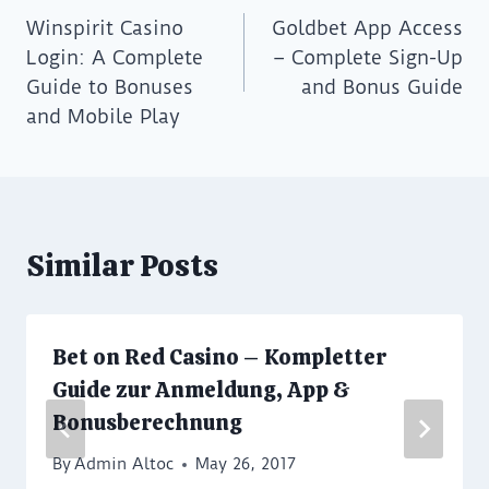
Winspirit Casino
Goldbet App Access
Login: A Complete
– Complete Sign-Up
Guide to Bonuses
and Bonus Guide
and Mobile Play
Similar Posts
Bet on Red Casino – Kompletter
Guide zur Anmeldung, App &
Bonusberechnung
By
Admin Altoc
May 26, 2017