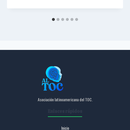
Asociación latinoamericana del TOC.
Enlaces rápidos
Inicio