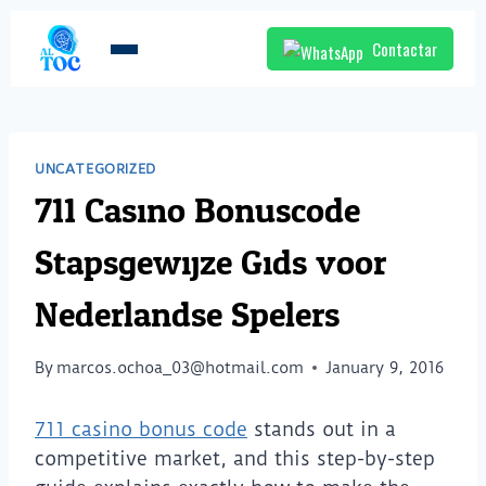
Contactar
UNCATEGORIZED
711 Casino Bonuscode:
Stapsgewijze Gids voor
Nederlandse Spelers
By
marcos.ochoa_03@hotmail.com
January 9, 2016
711 casino bonus code
stands out in a
competitive market, and this step-by-step