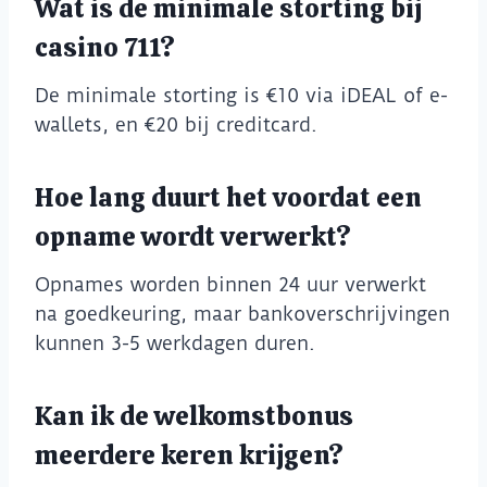
Wat is de minimale storting bij
casino 711?
De minimale storting is €10 via iDEAL of e-
wallets, en €20 bij creditcard.
Hoe lang duurt het voordat een
opname wordt verwerkt?
Opnames worden binnen 24 uur verwerkt
na goedkeuring, maar bankoverschrijvingen
kunnen 3-5 werkdagen duren.
Kan ik de welkomstbonus
meerdere keren krijgen?