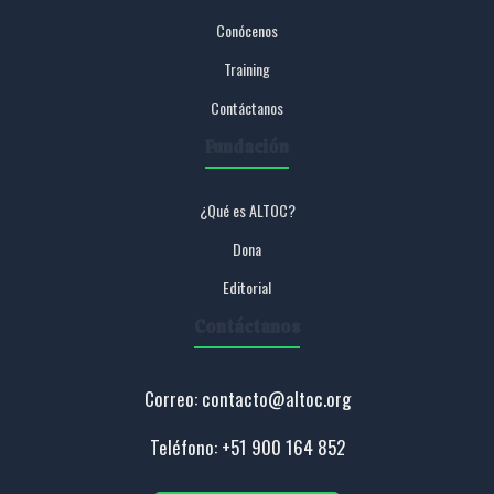
Conócenos
Training
Contáctanos
Fundación
¿Qué es ALTOC?
Dona
Editorial
Contáctanos
Correo: contacto@altoc.org
Teléfono: +51 900 164 852