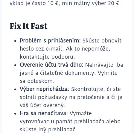
vklad je často 10 €, minimálny výber 20 €.
Fix It Fast
Problém s prihlásením:
Skúste obnoviť
heslo cez e‑mail. Ak to nepomôže,
kontaktujte podporu.
Overenie účtu trvá dlho:
Nahrávajte iba
jasné a čitateľné dokumenty. Vyhnite
sa odleskom.
Výber neprichádza:
Skontrolujte, či ste
splnili požiadavky na pretočenie a či je
váš účet overený.
Hra sa nenačítava:
Vymažte
vyrovnávaciu pamäť prehliadača alebo
skúste iný prehliadač.