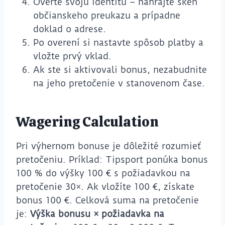
Overte svoju identitu – nahrajte sken
občianskeho preukazu a prípadne
doklad o adrese.
Po overení si nastavte spôsob platby a
vložte prvý vklad.
Ak ste si aktivovali bonus, nezabudnite
na jeho pretočenie v stanovenom čase.
Wagering Calculation
Pri výhernom bonuse je dôležité rozumieť
pretočeniu. Príklad: Tipsport ponúka bonus
100 % do výšky 100 € s požiadavkou na
pretočenie 30×. Ak vložíte 100 €, získate
bonus 100 €. Celková suma na pretočenie
je:
Výška bonusu × požiadavka na