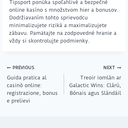
Tipsport ponúka spoľahlivé a bezpečné
online kasíno s množstvom hier a bonusov.
Dodržiavaním tohto sprievodcu
minimalizujete riziká a maximalizujete
zábavu. Pamätajte na zodpovedné hranie a
vždy si skontrolujte podmienky.
PREVIOUS
NEXT
Guida pratica al
Treoir iomlán ar
casinò online:
Galactic Wins: Clárú,
registrazione, bonus
Bónais agus Slándáil
e prelievi