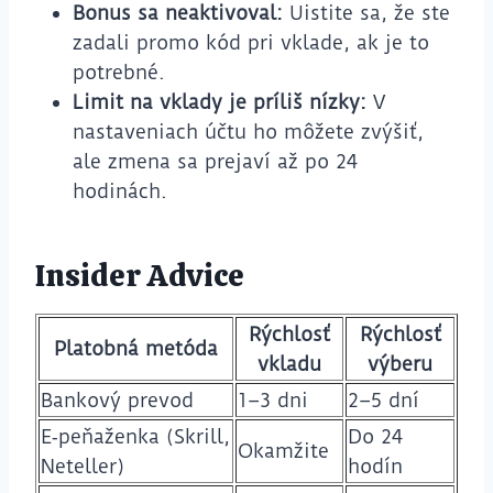
Bonus sa neaktivoval:
Uistite sa, že ste
zadali promo kód pri vklade, ak je to
potrebné.
Limit na vklady je príliš nízky:
V
nastaveniach účtu ho môžete zvýšiť,
ale zmena sa prejaví až po 24
hodinách.
Insider Advice
Rýchlosť
Rýchlosť
Platobná metóda
vkladu
výberu
Bankový prevod
1–3 dni
2–5 dní
E‑peňaženka (Skrill,
Do 24
Okamžite
Neteller)
hodín