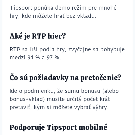
Tipsport ponúka demo režim pre mnohé
hry, kde môžete hrať bez vkladu.
Aké je RTP hier?
RTP sa líši podľa hry, zvyčajne sa pohybuje
medzi 94 % a 97 %.
Čo sú požiadavky na pretočenie?
Ide o podmienku, že sumu bonusu (alebo
bonus+vklad) musíte určitý počet krát
pretaviť, kým si môžete vybrať výhry.
Podporuje Tipsport mobilné