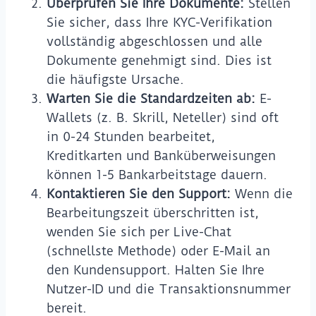
Überprüfen Sie Ihre Dokumente:
Stellen
Sie sicher, dass Ihre KYC-Verifikation
vollständig abgeschlossen und alle
Dokumente genehmigt sind. Dies ist
die häufigste Ursache.
Warten Sie die Standardzeiten ab:
E-
Wallets (z. B. Skrill, Neteller) sind oft
in 0-24 Stunden bearbeitet,
Kreditkarten und Banküberweisungen
können 1-5 Bankarbeitstage dauern.
Kontaktieren Sie den Support:
Wenn die
Bearbeitungszeit überschritten ist,
wenden Sie sich per Live-Chat
(schnellste Methode) oder E-Mail an
den Kundensupport. Halten Sie Ihre
Nutzer-ID und die Transaktionsnummer
bereit.