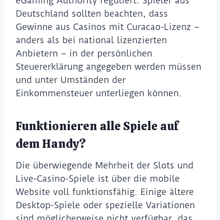
eGaming Authority reguliert. Spieler aus
Deutschland sollten beachten, dass
Gewinne aus Casinos mit Curacao-Lizenz –
anders als bei national lizenzierten
Anbietern – in der persönlichen
Steuererklärung angegeben werden müssen
und unter Umständen der
Einkommensteuer unterliegen können.
Funktionieren alle Spiele auf
dem Handy?
Die überwiegende Mehrheit der Slots und
Live-Casino-Spiele ist über die mobile
Website voll funktionsfähig. Einige ältere
Desktop-Spiele oder spezielle Variationen
sind möglicherweise nicht verfügbar, das