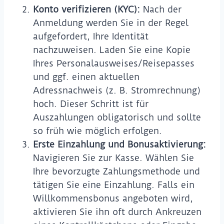
Konto verifizieren (KYC):
Nach der
Anmeldung werden Sie in der Regel
aufgefordert, Ihre Identität
nachzuweisen. Laden Sie eine Kopie
Ihres Personalausweises/Reisepasses
und ggf. einen aktuellen
Adressnachweis (z. B. Stromrechnung)
hoch. Dieser Schritt ist für
Auszahlungen obligatorisch und sollte
so früh wie möglich erfolgen.
Erste Einzahlung und Bonusaktivierung:
Navigieren Sie zur Kasse. Wählen Sie
Ihre bevorzugte Zahlungsmethode und
tätigen Sie eine Einzahlung. Falls ein
Willkommensbonus angeboten wird,
aktivieren Sie ihn oft durch Ankreuzen