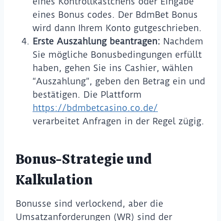
eines Kontrollkästchens oder Eingabe
eines Bonus codes. Der BdmBet Bonus
wird dann Ihrem Konto gutgeschrieben.
Erste Auszahlung beantragen:
Nachdem
Sie mögliche Bonusbedingungen erfüllt
haben, gehen Sie ins Cashier, wählen
“Auszahlung”, geben den Betrag ein und
bestätigen. Die Plattform
https://bdmbetcasino.co.de/
verarbeitet Anfragen in der Regel zügig.
Bonus-Strategie und
Kalkulation
Bonusse sind verlockend, aber die
Umsatzanforderungen (WR) sind der