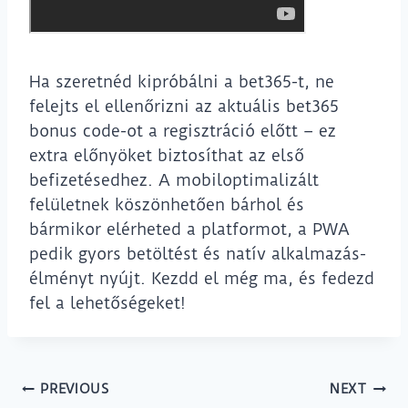
Ha szeretnéd kipróbálni a bet365-t, ne
felejts el ellenőrizni az aktuális bet365
bonus code-ot a regisztráció előtt – ez
extra előnyöket biztosíthat az első
befizetésedhez. A mobiloptimalizált
felületnek köszönhetően bárhol és
bármikor elérheted a platformot, a PWA
pedik gyors betöltést és natív alkalmazás-
élményt nyújt. Kezdd el még ma, és fedezd
fel a lehetőségeket!
PREVIOUS
NEXT