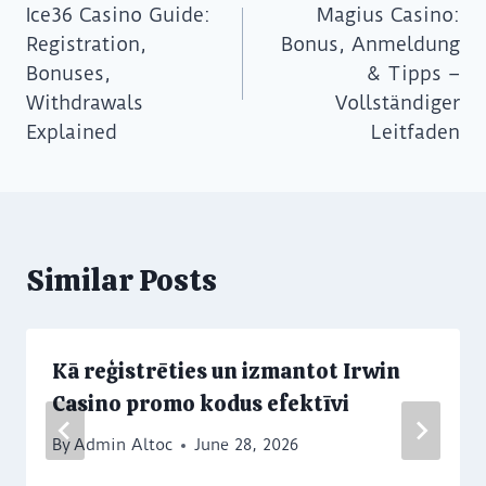
Ice36 Casino Guide:
Magius Casino:
Registration,
Bonus, Anmeldung
Bonuses,
& Tipps –
Withdrawals
Vollständiger
Explained
Leitfaden
Similar Posts
Kā reģistrēties un izmantot Irwin
Casino promo kodus efektīvi
By
Admin Altoc
June 28, 2026