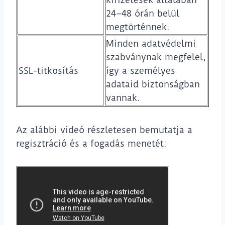
24–48 órán belül
megtörténnek.
Minden adatvédelmi
szabványnak megfelel,
SSL-titkosítás
így a személyes
adataid biztonságban
vannak.
Az alábbi videó részletesen bemutatja a
regisztráció és a fogadás menetét: