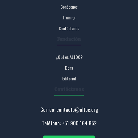
Conócenos
Training
Contáctanos
Fundación
¿Qué es ALTOC?
Dona
Editorial
Contáctanos
Correo: contacto@altoc.org
Teléfono: +51 900 164 852