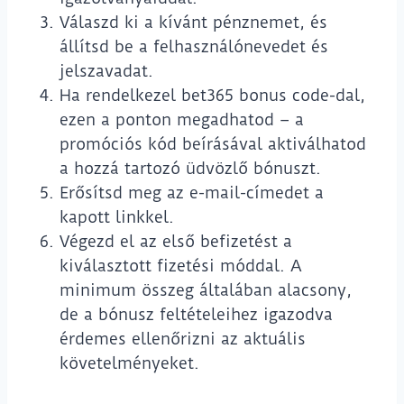
Válaszd ki a kívánt pénznemet, és
állítsd be a felhasználónevedet és
jelszavadat.
Ha rendelkezel bet365 bonus code-dal,
ezen a ponton megadhatod – a
promóciós kód beírásával aktiválhatod
a hozzá tartozó üdvözlő bónuszt.
Erősítsd meg az e-mail-címedet a
kapott linkkel.
Végezd el az első befizetést a
kiválasztott fizetési móddal. A
minimum összeg általában alacsony,
de a bónusz feltételeihez igazodva
érdemes ellenőrizni az aktuális
követelményeket.