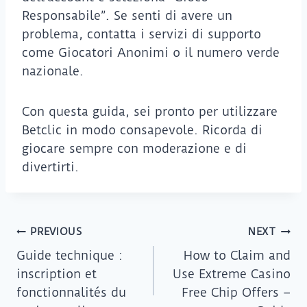
Responsabile”. Se senti di avere un
problema, contatta i servizi di supporto
come Giocatori Anonimi o il numero verde
nazionale.
Con questa guida, sei pronto per utilizzare
Betclic in modo consapevole. Ricorda di
giocare sempre con moderazione e di
divertirti.
PREVIOUS
NEXT
Guide technique :
How to Claim and
inscription et
Use Extreme Casino
fonctionnalités du
Free Chip Offers –