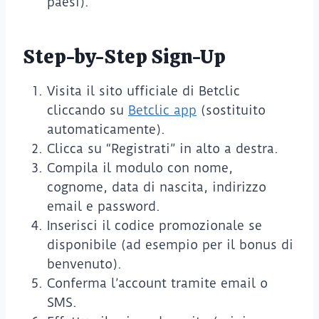
paesi).
Step-by-Step Sign-Up
Visita il sito ufficiale di Betclic
cliccando su
Betclic app
(sostituito
automaticamente).
Clicca su “Registrati” in alto a destra.
Compila il modulo con nome,
cognome, data di nascita, indirizzo
email e password.
Inserisci il codice promozionale se
disponibile (ad esempio per il bonus di
benvenuto).
Conferma l’account tramite email o
SMS.