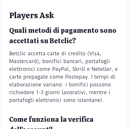
Players Ask
Quali metodi di pagamento sono
accettati su Betclic?
Betclic accetta carte di credito (Visa,
Mastercard), bonifici bancari, portafogli
elettronici come PayPal, Skrill e Neteller, e
carte prepagate come Postepay. I tempi di
elaborazione variano: i bonifici possono
richiedere 1-3 giorni lavorativi, mentre i
portafogli elettronici sono istantanei.
Come funziona la verifica