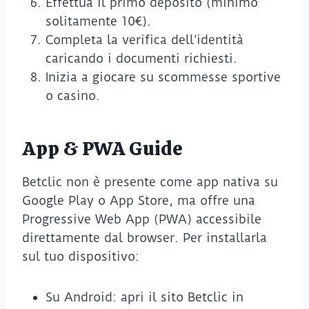
Effettua il primo deposito (minimo
solitamente 10€).
Completa la verifica dell’identità
caricando i documenti richiesti.
Inizia a giocare su scommesse sportive
o casino.
App & PWA Guide
Betclic non è presente come app nativa su
Google Play o App Store, ma offre una
Progressive Web App (PWA) accessibile
direttamente dal browser. Per installarla
sul tuo dispositivo:
Su Android: apri il sito Betclic in