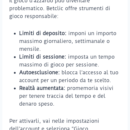
Il gioco d’azzardo può diventare
problematico. Betclic offre strumenti di
gioco responsabile:
Limiti di deposito:
imponi un importo
massimo giornaliero, settimanale o
mensile.
Limiti di sessione:
imposta un tempo
massimo di gioco per sessione.
Autoesclusione:
blocca l’accesso al tuo
account per un periodo da te scelto.
Realtà aumentata:
promemoria visivi
per tenere traccia del tempo e del
denaro speso.
Per attivarli, vai nelle impostazioni
dell’account e seleziona “Gioco