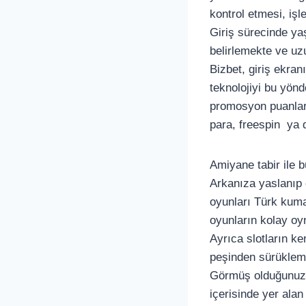
kontrol etmesi, iş
Giriş sürecinde ya
belirlemekte ve uz
Bizbet, giriş ekra
teknolojiyi bu yön
promosyon puanları
para, freespin ya 
Amiyane tabir ile b
Arkanıza yaslanıp c
oyunları Türk kumar
oyunların kolay oyn
Ayrıca slotların ke
peşinden sürüklemek
Görmüş olduğunuz g
içerisinde yer ala