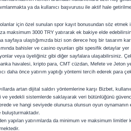
ımlanmakta ya da kullanıcı başvurusu ile aktif hale getirilme
 olanlar için özel sunulan spor kayıt bonusundan söz etmek 
ınıza maksimum 3000 TRY yatırarak ek bakiye elde edebilirsin
a sayfaya ulaştığımızda bizi son derece hoş bir tasarım kar
mında bahisler ve casino oyunları gibi spesifik detaylar yer
nlar veya üyeliğiniz gibi diğer sayfalara ulaşabilirsiniz. Ç
anka havalesi, kripto para, CMT cüzdan, Mefete ve Jeton ye
ıcı daha önce yatırım yaptığı yöntemi tercih ederek para çek
ıllarda artan dijital saldırı yöntemlerine karşı Bizbet, kullanı
reli ve yedekli sistemlerde saklayarak veri bütünlüğünü güvenc
erede ve hangi seviyede olunursa olunsun oyun oynamanın e
le buluşturmaktadır.
den yapılan yatırımlarda da minimum ve maksimum limitler k
nmektedir.