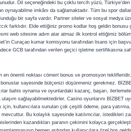
nudur. Dil seçeneğindeki bu çoklu tercih yüzü, Türkiye’den
yun oynayabilme imkânı da sağlamaktadır. Tüm bu spor dalları
lunduğu bir sayfa vardır. Partner siteler ve sosyal medya üz
cık farklıdır. Elde ettiğiniz promo kodlar hoş geldin bonusu gi
Resmi web sitesine adım atar atmaz ilk kontrol ettiğimiz bölü
et’in Curaçao kumar komisyonu tarafından lisans için başvu
dece GCB tarafından verilen geçici işletme sertifikasına sah
n en önemli noktası cömert bonus ve promosyon teklifleridir.
u bonuslar sayesinde bütçenizi düşünmeniz gerekmez. BİZB
cılar bahis oynama ve oyunlardaki kazanç, başarı, ilerlemeler
la ulaşım sağlayabilmektedirler. Casino oyunlarını BİZBET u
için, kullanıcılara sunulan çok çeşitli ödeme, para yatırma,
mevcuttur. Bu kolaylık sayesinde katılımcılar, istedikleri z
islerinden kazandıkları paranın çekimini kolayca gerçekleşti
amamlanmasının hemen ardından kullanıcılara özel hoş geldi