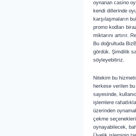
oynanan casino oyu
kendi dillerinde o
karşılaşmaların bu
promo kodları biraz
miktarını artırır. 
Bu doğrultuda BizB
gördük. Şimdilik sa
söyleyebiliriz.
Nitekim bu hizmeti
herkese verilen b
sayesinde, kullanı
işlemlere rahatlık
üzerinden oynamak 
çekme seçenekleri 
oynayabilecek, bah
Üyelik işleminin t