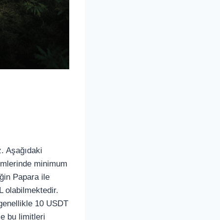
. Aşağıdaki
işlemlerinde minimum
ğin Papara ile
L olabilmektedir.
 genellikle 10 USDT
 bu limitleri