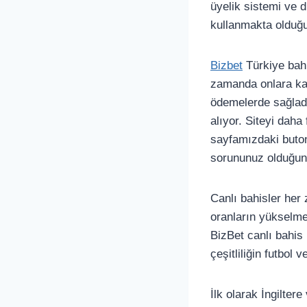
üyelik sistemi ve 
kullanmakta olduğ
Bizbet
Türkiye bahi
zamanda onlara kaz
ödemelerde sağladığ
alıyor. Siteyi dah
sayfamızdaki butonl
sorununuz olduğunda
Canlı bahisler her
oranların yükselme
BizBet canlı bahis
çeşitliliğin futbol 
İlk olarak İngilter