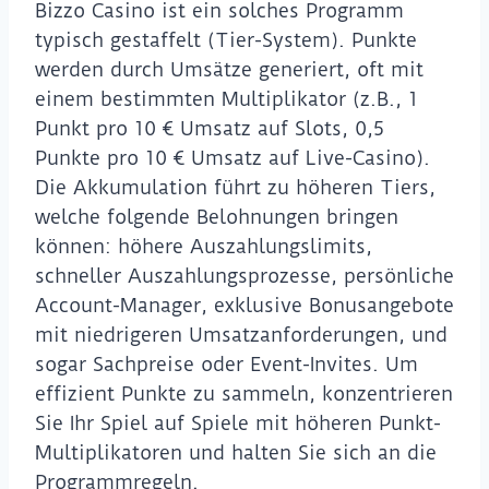
Bizzo Casino ist ein solches Programm
typisch gestaffelt (Tier-System). Punkte
werden durch Umsätze generiert, oft mit
einem bestimmten Multiplikator (z.B., 1
Punkt pro 10 € Umsatz auf Slots, 0,5
Punkte pro 10 € Umsatz auf Live-Casino).
Die Akkumulation führt zu höheren Tiers,
welche folgende Belohnungen bringen
können: höhere Auszahlungslimits,
schneller Auszahlungsprozesse, persönliche
Account-Manager, exklusive Bonusangebote
mit niedrigeren Umsatzanforderungen, und
sogar Sachpreise oder Event-Invites. Um
effizient Punkte zu sammeln, konzentrieren
Sie Ihr Spiel auf Spiele mit höheren Punkt-
Multiplikatoren und halten Sie sich an die
Programmregeln.