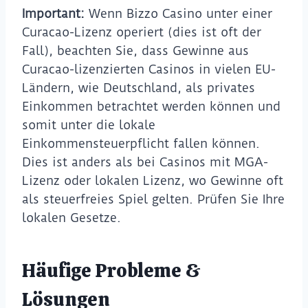
Important:
Wenn Bizzo Casino unter einer
Curacao-Lizenz operiert (dies ist oft der
Fall), beachten Sie, dass Gewinne aus
Curacao-lizenzierten Casinos in vielen EU-
Ländern, wie Deutschland, als privates
Einkommen betrachtet werden können und
somit unter die lokale
Einkommensteuerpflicht fallen können.
Dies ist anders als bei Casinos mit MGA-
Lizenz oder lokalen Lizenz, wo Gewinne oft
als steuerfreies Spiel gelten. Prüfen Sie Ihre
lokalen Gesetze.
Häufige Probleme &
Lösungen