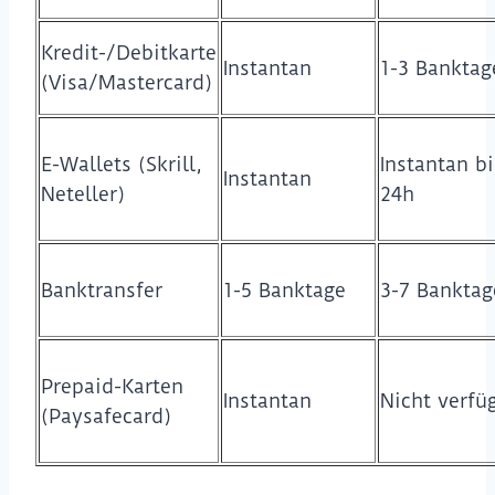
Kredit-/Debitkarte
Instantan
1-3 Banktag
(Visa/Mastercard)
E-Wallets (Skrill,
Instantan bi
Instantan
Neteller)
24h
Banktransfer
1-5 Banktage
3-7 Banktag
Prepaid-Karten
Instantan
Nicht verfü
(Paysafecard)