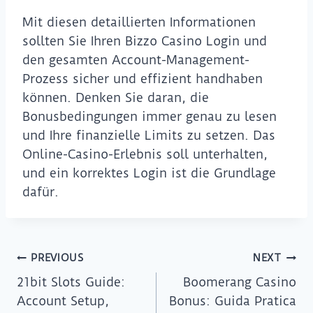
Mit diesen detaillierten Informationen
sollten Sie Ihren Bizzo Casino Login und
den gesamten Account-Management-
Prozess sicher und effizient handhaben
können. Denken Sie daran, die
Bonusbedingungen immer genau zu lesen
und Ihre finanzielle Limits zu setzen. Das
Online-Casino-Erlebnis soll unterhalten,
und ein korrektes Login ist die Grundlage
dafür.
PREVIOUS
NEXT
21bit Slots Guide:
Boomerang Casino
Account Setup,
Bonus: Guida Pratica