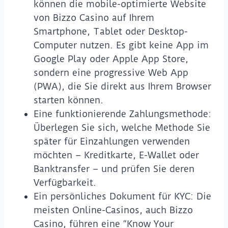
können die mobile-optimierte Website
von Bizzo Casino auf Ihrem
Smartphone, Tablet oder Desktop-
Computer nutzen. Es gibt keine App im
Google Play oder Apple App Store,
sondern eine progressive Web App
(PWA), die Sie direkt aus Ihrem Browser
starten können.
Eine funktionierende Zahlungsmethode:
Überlegen Sie sich, welche Methode Sie
später für Einzahlungen verwenden
möchten – Kreditkarte, E-Wallet oder
Banktransfer – und prüfen Sie deren
Verfügbarkeit.
Ein persönliches Dokument für KYC: Die
meisten Online-Casinos, auch Bizzo
Casino, führen eine “Know Your