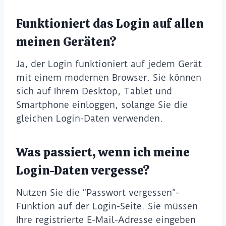
Funktioniert das Login auf allen
meinen Geräten?
Ja, der Login funktioniert auf jedem Gerät
mit einem modernen Browser. Sie können
sich auf Ihrem Desktop, Tablet und
Smartphone einloggen, solange Sie die
gleichen Login-Daten verwenden.
Was passiert, wenn ich meine
Login-Daten vergesse?
Nutzen Sie die “Passwort vergessen”-
Funktion auf der Login-Seite. Sie müssen
Ihre registrierte E-Mail-Adresse eingeben