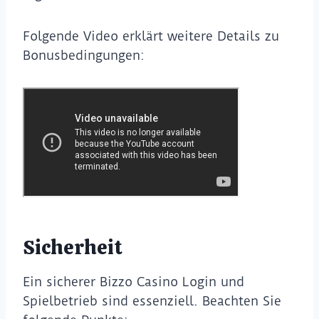
Folgende Video erklärt weitere Details zu
Bonusbedingungen:
Sicherheit
Ein sicherer Bizzo Casino Login und
Spielbetrieb sind essenziell. Beachten Sie