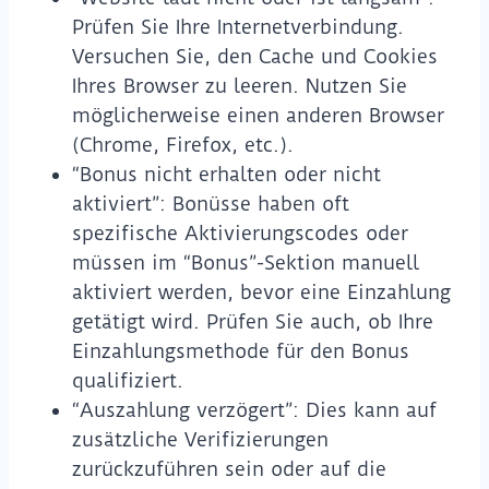
Prüfen Sie Ihre Internetverbindung.
Versuchen Sie, den Cache und Cookies
Ihres Browser zu leeren. Nutzen Sie
möglicherweise einen anderen Browser
(Chrome, Firefox, etc.).
“Bonus nicht erhalten oder nicht
aktiviert”: Bonüsse haben oft
spezifische Aktivierungscodes oder
müssen im “Bonus”-Sektion manuell
aktiviert werden, bevor eine Einzahlung
getätigt wird. Prüfen Sie auch, ob Ihre
Einzahlungsmethode für den Bonus
qualifiziert.
“Auszahlung verzögert”: Dies kann auf
zusätzliche Verifizierungen
zurückzuführen sein oder auf die