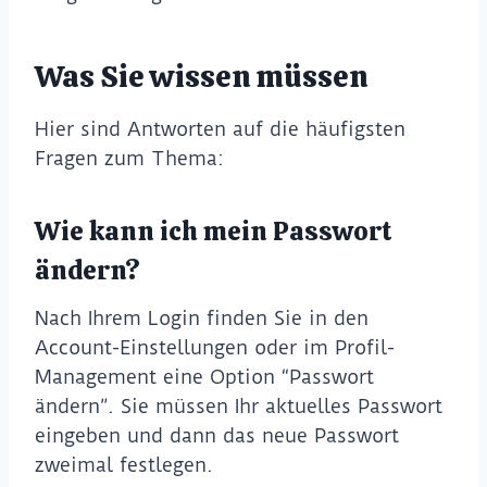
Was Sie wissen müssen
Hier sind Antworten auf die häufigsten
Fragen zum Thema:
Wie kann ich mein Passwort
ändern?
Nach Ihrem Login finden Sie in den
Account-Einstellungen oder im Profil-
Management eine Option “Passwort
ändern”. Sie müssen Ihr aktuelles Passwort
eingeben und dann das neue Passwort
zweimal festlegen.