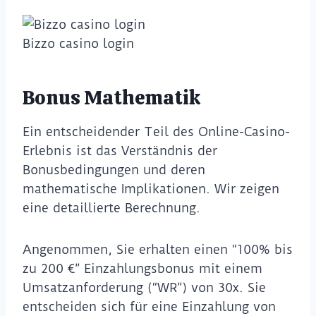
Bizzo casino login
Bonus Mathematik
Ein entscheidender Teil des Online-Casino-
Erlebnis ist das Verständnis der
Bonusbedingungen und deren
mathematische Implikationen. Wir zeigen
eine detaillierte Berechnung.
Angenommen, Sie erhalten einen “100% bis
zu 200 €” Einzahlungsbonus mit einem
Umsatzanforderung (“WR”) von 30x. Sie
entscheiden sich für eine Einzahlung von