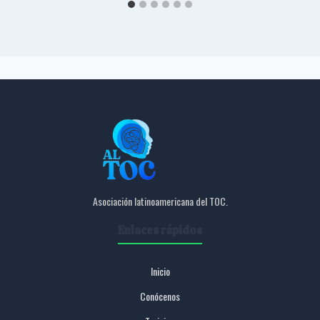
Asociación latinoamericana del TOC.
Enlaces rápidos
Inicio
Conócenos