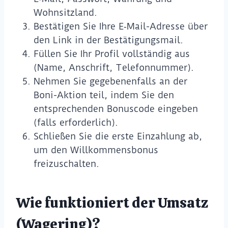
Wohnsitzland.
Bestätigen Sie Ihre E‑Mail-Adresse über
den Link in der Bestätigungsmail.
Füllen Sie Ihr Profil vollständig aus
(Name, Anschrift, Telefonnummer).
Nehmen Sie gegebenenfalls an der
Boni-Aktion teil, indem Sie den
entsprechenden Bonuscode eingeben
(falls erforderlich).
Schließen Sie die erste Einzahlung ab,
um den Willkommensbonus
freizuschalten.
Wie funktioniert der Umsatz
(Wagering)?