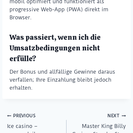
mobil optimiert und funktioniert als
progressive Web-App (PWA) direkt im
Browser.
Was passiert, wenn ich die
Umsatzbedingungen nicht
erfülle?
Der Bonus und allfällige Gewinne daraus
verfallen; Ihre Einzahlung bleibt jedoch
erhalten.
PREVIOUS
NEXT
Ice casino –
Master King Billy