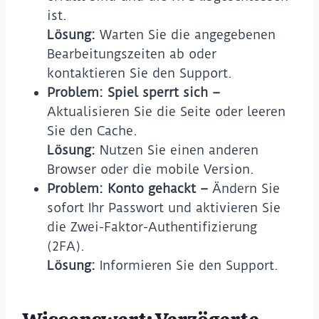
ist.
Lösung:
Warten Sie die angegebenen
Bearbeitungszeiten ab oder
kontaktieren Sie den Support.
Problem: Spiel sperrt sich –
Aktualisieren Sie die Seite oder leeren
Sie den Cache.
Lösung:
Nutzen Sie einen anderen
Browser oder die mobile Version.
Problem: Konto gehackt –
Ändern Sie
sofort Ihr Passwort und aktivieren Sie
die Zwei-Faktor-Authentifizierung
(2FA).
Lösung:
Informieren Sie den Support.