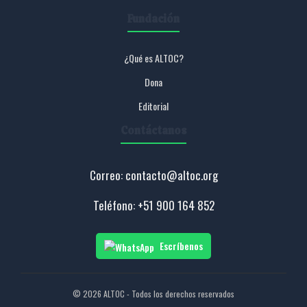
Fundación
¿Qué es ALTOC?
Dona
Editorial
Contáctanos
Correo: contacto@altoc.org
Teléfono: +51 900 164 852
Escríbenos
© 2026 ALTOC - Todos los derechos reservados