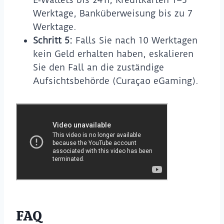
Werktage, Banküberweisung bis zu 7
Werktage.
Schritt 5:
Falls Sie nach 10 Werktagen
kein Geld erhalten haben, eskalieren
Sie den Fall an die zuständige
Aufsichtsbehörde (Curaçao eGaming).
FAQ