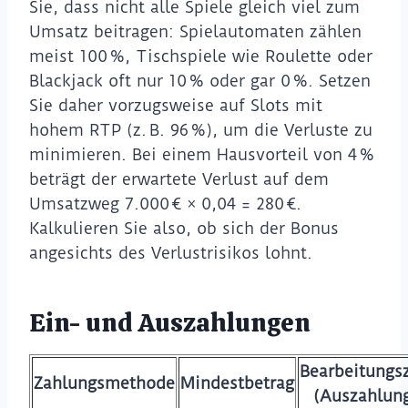
Sie, dass nicht alle Spiele gleich viel zum
Umsatz beitragen: Spielautomaten zählen
meist 100 %, Tischspiele wie Roulette oder
Blackjack oft nur 10 % oder gar 0 %. Setzen
Sie daher vorzugsweise auf Slots mit
hohem RTP (z. B. 96 %), um die Verluste zu
minimieren. Bei einem Hausvorteil von 4 %
beträgt der erwartete Verlust auf dem
Umsatzweg 7.000 € × 0,04 = 280 €.
Kalkulieren Sie also, ob sich der Bonus
angesichts des Verlustrisikos lohnt.
Ein- und Auszahlungen
Bearbeitungsz
Zahlungsmethode
Mindestbetrag
(Auszahlun