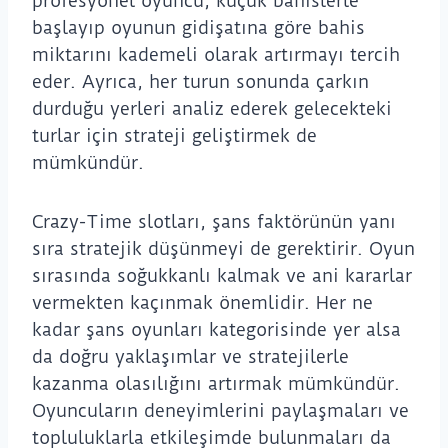
profesyonel oyuncu, küçük bahislerle
başlayıp oyunun gidişatına göre bahis
miktarını kademeli olarak artırmayı tercih
eder. Ayrıca, her turun sonunda çarkın
durduğu yerleri analiz ederek gelecekteki
turlar için strateji geliştirmek de
mümkündür.
Crazy-Time slotları, şans faktörünün yanı
sıra stratejik düşünmeyi de gerektirir. Oyun
sırasında soğukkanlı kalmak ve ani kararlar
vermekten kaçınmak önemlidir. Her ne
kadar şans oyunları kategorisinde yer alsa
da doğru yaklaşımlar ve stratejilerle
kazanma olasılığını artırmak mümkündür.
Oyuncuların deneyimlerini paylaşmaları ve
topluluklarla etkileşimde bulunmaları da