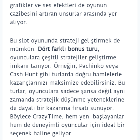
grafikler ve ses efektleri de oyunun
cazibesini artıran unsurlar arasında yer
alıyor.
Bu slot oyununda strateji geliştirmek de
mümkün.
Dört farklı bonus turu
,
oyunculara çeşitli stratejiler geliştirme
imkanı tanıyor. Örneğin, Pachinko veya
Cash Hunt gibi turlarda doğru hamlelerle
kazançlarınızı maksimize edebilirsiniz. Bu
turlar, oyunculara sadece şansa değil aynı
zamanda stratejik düşünme yeteneklerine
de dayalı bir kazanma fırsatı sunuyor.
Böylece CrazyTime, hem yeni başlayanlar
hem de deneyimli oyuncular için ideal bir
seçenek haline geliyor.