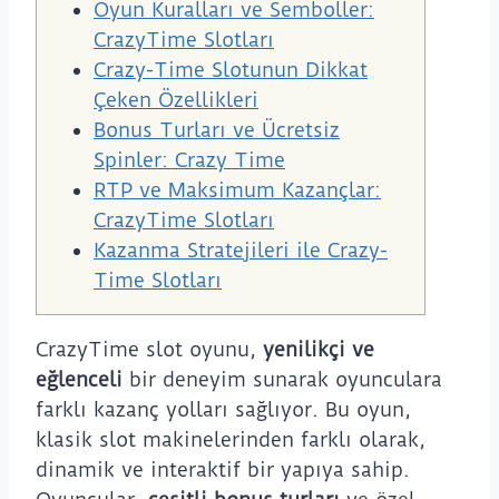
Oyun Kuralları ve Semboller:
CrazyTime Slotları
Crazy-Time Slotunun Dikkat
Çeken Özellikleri
Bonus Turları ve Ücretsiz
Spinler: Crazy Time
RTP ve Maksimum Kazançlar:
CrazyTime Slotları
Kazanma Stratejileri ile Crazy-
Time Slotları
CrazyTime slot oyunu,
yenilikçi ve
eğlenceli
bir deneyim sunarak oyunculara
farklı kazanç yolları sağlıyor. Bu oyun,
klasik slot makinelerinden farklı olarak,
dinamik ve interaktif bir yapıya sahip.