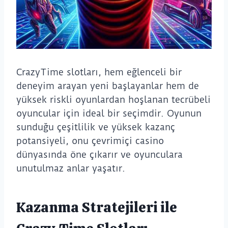
CrazyTime slotları, hem eğlenceli bir
deneyim arayan yeni başlayanlar hem de
yüksek riskli oyunlardan hoşlanan tecrübeli
oyuncular için ideal bir seçimdir. Oyunun
sunduğu çeşitlilik ve yüksek kazanç
potansiyeli, onu çevrimiçi casino
dünyasında öne çıkarır ve oyunculara
unutulmaz anlar yaşatır.
Kazanma Stratejileri ile