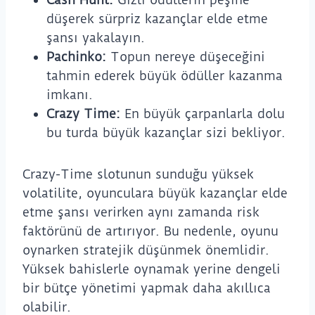
düşerek sürpriz kazançlar elde etme
şansı yakalayın.
Pachinko:
Topun nereye düşeceğini
tahmin ederek büyük ödüller kazanma
imkanı.
Crazy Time:
En büyük çarpanlarla dolu
bu turda büyük kazançlar sizi bekliyor.
Crazy-Time slotunun sunduğu yüksek
volatilite, oyunculara büyük kazançlar elde
etme şansı verirken aynı zamanda risk
faktörünü de artırıyor. Bu nedenle, oyunu
oynarken stratejik düşünmek önemlidir.
Yüksek bahislerle oynamak yerine dengeli
bir bütçe yönetimi yapmak daha akıllıca
olabilir.