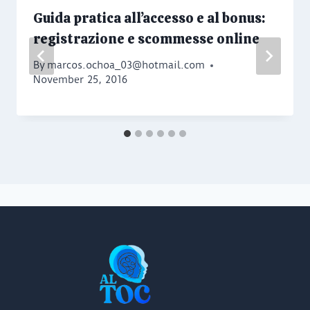
Guida pratica all’accesso e al bonus:
registrazione e scommesse online
By
marcos.ochoa_03@hotmail.com
November 25, 2016