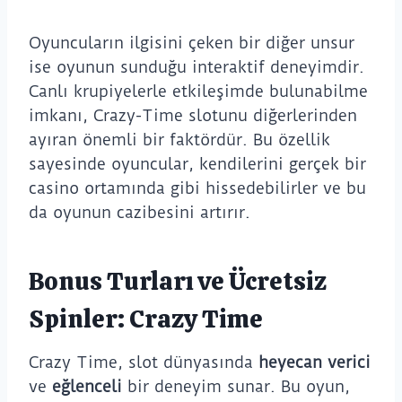
Oyuncuların ilgisini çeken bir diğer unsur
ise oyunun sunduğu interaktif deneyimdir.
Canlı krupiyelerle etkileşimde bulunabilme
imkanı, Crazy-Time slotunu diğerlerinden
ayıran önemli bir faktördür. Bu özellik
sayesinde oyuncular, kendilerini gerçek bir
casino ortamında gibi hissedebilirler ve bu
da oyunun cazibesini artırır.
Bonus Turları ve Ücretsiz
Spinler: Crazy Time
Crazy Time, slot dünyasında
heyecan verici
ve
eğlenceli
bir deneyim sunar. Bu oyun,