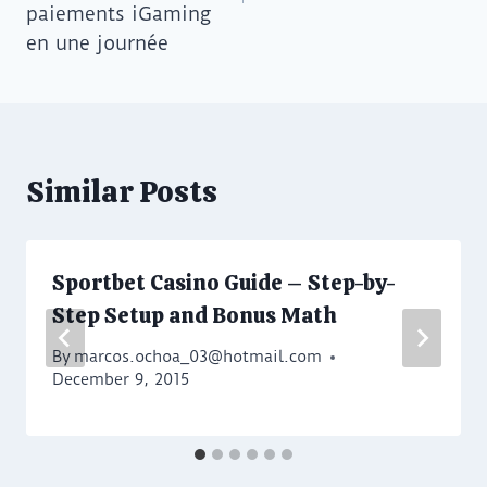
paiements iGaming
en une journée
Similar Posts
Sportbet Casino Guide – Step-by-
Step Setup and Bonus Math
By
marcos.ochoa_03@hotmail.com
December 9, 2015