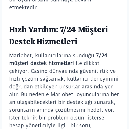
etmektedir.
Hızlı Yardım: 7/24 Müşteri
Destek Hizmetleri
Mariobet, kullanıcılarına sunduğu
7/24
müşteri destek hizmetleri
ile dikkat
çekiyor. Casino dünyasında güvenilirlik ve
hızlı çözüm sağlamak, kullanıcı deneyimini
doğrudan etkileyen unsurlar arasında yer
alır. Bu nedenle Mariobet, oyuncularına her
an ulaşabilecekleri bir destek ağı sunarak,
sorunların anında çözülmesini hedefliyor.
İster teknik bir problem olsun, isterse
hesap yönetimiyle ilgili bir soru;