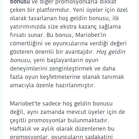
bonusu
ve diğer promosyonlarla dikkat
çeken bir platformdur. Yeni üyeler için özel
olarak tasarlanan hoş geldin bonusu, ilk
yatırımınızda size ekstra kazanç sağlama
fırsatı sunar. Bu bonus, Mariobet’in
cömertliğini ve oyuncularına verdiği değeri
gösteren önemli bir avantajdır.
Hoş geldin
bonusu
, yeni başlayanların oyun
deneyimlerini zenginleştirmek ve daha
fazla oyun keşfetmelerine olanak tanımak
amacıyla özenle hazırlanmıştır.
Mariobet’te sadece hoş geldin bonusu
değil, aynı zamanda mevcut üyeler için de
çeşitli promosyonlar bulunmaktadır.
Haftalık ve aylık olarak düzenlenen bu
promosyonlar, oyuncuların sadakatini