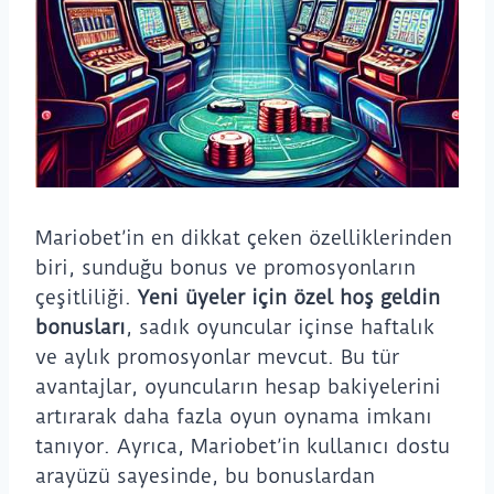
Mariobet’in en dikkat çeken özelliklerinden
biri, sunduğu bonus ve promosyonların
çeşitliliği.
Yeni üyeler için özel hoş geldin
bonusları
, sadık oyuncular içinse haftalık
ve aylık promosyonlar mevcut. Bu tür
avantajlar, oyuncuların hesap bakiyelerini
artırarak daha fazla oyun oynama imkanı
tanıyor. Ayrıca, Mariobet’in kullanıcı dostu
arayüzü sayesinde, bu bonuslardan