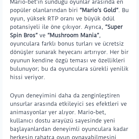
Mario-bet’in sunduğu oyunlar arasında en
popüler olanlarından biri
“Mario’s Gold”
. Bu
oyun, yüksek RTP oranı ve büyük ödül
potansiyeli ile öne çıkıyor. Ayrıca,
“Super
Spin Bros”
ve
“Mushroom Mania”
,
oyunculara farklı bonus turları ve ücretsiz
dönüşler sunarak heyecanı artırıyor. Her bir
oyunun kendine özgü teması ve özellikleri
bulunuyor; bu da oyunculara sürekli yenilik
hissi veriyor.
Oyun deneyimini daha da zenginleştiren
unsurlar arasında etkileyici ses efektleri ve
animasyonlar yer alıyor. Mario-bet,
kullanıcı dostu arayüzü sayesinde yeni
başlayanlardan deneyimli oyunculara kadar
herkesin rahatça oyun oynayabilmesini