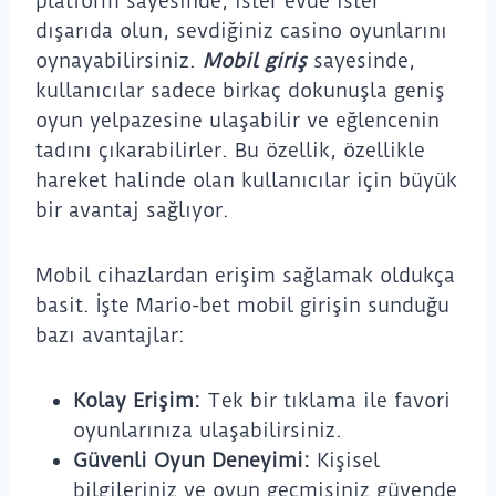
platform sayesinde, ister evde ister
dışarıda olun, sevdiğiniz casino oyunlarını
oynayabilirsiniz.
Mobil giriş
sayesinde,
kullanıcılar sadece birkaç dokunuşla geniş
oyun yelpazesine ulaşabilir ve eğlencenin
tadını çıkarabilirler. Bu özellik, özellikle
hareket halinde olan kullanıcılar için büyük
bir avantaj sağlıyor.
Mobil cihazlardan erişim sağlamak oldukça
basit. İşte Mario-bet mobil girişin sunduğu
bazı avantajlar:
Kolay Erişim:
Tek bir tıklama ile favori
oyunlarınıza ulaşabilirsiniz.
Güvenli Oyun Deneyimi:
Kişisel
bilgileriniz ve oyun geçmişiniz güvende