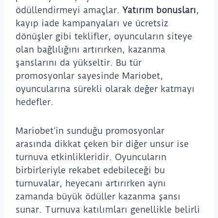
ödüllendirmeyi amaçlar.
Yatırım bonusları
,
kayıp iade kampanyaları ve ücretsiz
dönüşler gibi teklifler, oyuncuların siteye
olan bağlılığını artırırken, kazanma
şanslarını da yükseltir. Bu tür
promosyonlar sayesinde Mariobet,
oyuncularına sürekli olarak değer katmayı
hedefler.
Mariobet’in sunduğu promosyonlar
arasında dikkat çeken bir diğer unsur ise
turnuva etkinlikleridir. Oyuncuların
birbirleriyle rekabet edebileceği bu
turnuvalar, heyecanı artırırken aynı
zamanda büyük ödüller kazanma şansı
sunar. Turnuva katılımları genellikle belirli