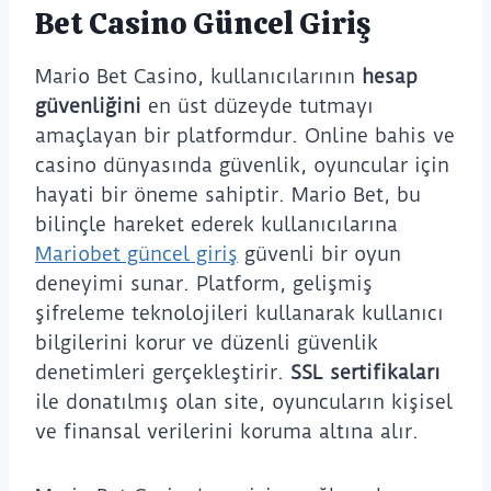
Bet Casino Güncel Giriş
Mario Bet Casino, kullanıcılarının
hesap
güvenliğini
en üst düzeyde tutmayı
amaçlayan bir platformdur. Online bahis ve
casino dünyasında güvenlik, oyuncular için
hayati bir öneme sahiptir. Mario Bet, bu
bilinçle hareket ederek kullanıcılarına
Mariobet güncel giriş
güvenli bir oyun
deneyimi sunar. Platform, gelişmiş
şifreleme teknolojileri kullanarak kullanıcı
bilgilerini korur ve düzenli güvenlik
denetimleri gerçekleştirir.
SSL sertifikaları
ile donatılmış olan site, oyuncuların kişisel
ve finansal verilerini koruma altına alır.