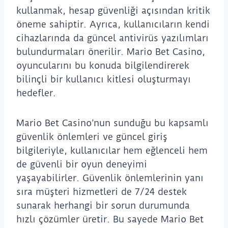
kullanmak, hesap güvenliği açısından kritik
öneme sahiptir. Ayrıca, kullanıcıların kendi
cihazlarında da güncel antivirüs yazılımları
bulundurmaları önerilir. Mario Bet Casino,
oyuncularını bu konuda bilgilendirerek
bilinçli bir kullanıcı kitlesi oluşturmayı
hedefler.
Mario Bet Casino’nun sunduğu bu kapsamlı
güvenlik önlemleri ve güncel giriş
bilgileriyle, kullanıcılar hem eğlenceli hem
de güvenli bir oyun deneyimi
yaşayabilirler. Güvenlik önlemlerinin yanı
sıra müşteri hizmetleri de 7/24 destek
sunarak herhangi bir sorun durumunda
hızlı çözümler üretir. Bu sayede Mario Bet