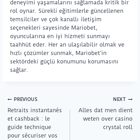
deneyimi yaşamalarını sağlamada kritik bir
rol oynar. Sürekli eğitimlerle güncellenen
temsilciler ve çok kanallı iletişim
seçenekleri sayesinde Mariobet,
oyuncularına en iyi hizmeti sunmayı
taahhüt eder. Her an ulaşılabilir olmak ve
hızlı çözümler sunmak, Mariobet’in
sektördeki güçlü konumunu korumasını
sağlar.
PREVIOUS
NEXT
Retraits instantanés
Alles dat men dient
et cashback : le
weten over casino
guide technique
crystal roll
pour sécuriser vos