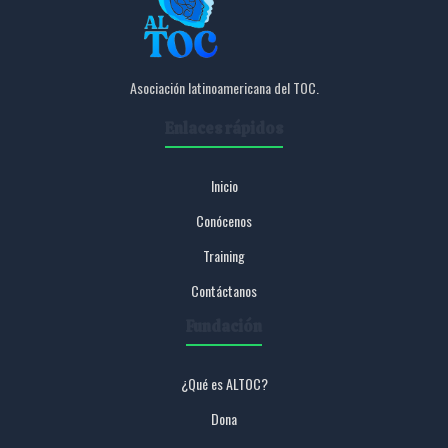
Asociación latinoamericana del TOC.
Enlaces rápidos
Inicio
Conócenos
Training
Contáctanos
Fundación
¿Qué es ALTOC?
Dona