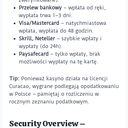
Przelew bankowy
– wpłata od ręki,
wypłata trwa 1–3 dni.
Visa/Mastercard
– natychmiastowa
wpłata, wypłata do 48 godzin.
Skrill, Neteller
– szybkie wpłaty i
wypłaty (do 24h).
Paysafecard
– tylko wpłaty, brak
możliwości wypłaty na tę kartę.
Tip:
Ponieważ kasyno działa na licencji
Curacao, wygrane podlegają opodatkowaniu
w Polsce – pamiętaj o rozliczeniu w
rocznym zeznaniu podatkowym.
Security Overview –