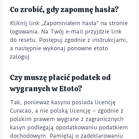
Co zrobić, gdy zapomnę hasła?
Kliknij link „Zapomniałem hasła” na stronie
logowania. Na Twój e-mail przyjdzie link
do resetu. Postępuj zgodnie z instrukcjami,
a następnie wykonaj ponowne etoto
zaloguj.
Czy muszę płacić podatek od
wygranych w Etoto?
Tak, ponieważ kasyno posiada licencję
Curacao, a nie polską licencję – zgodnie z
polskim prawem wygrane z zagranicznych
kasyn podlegają opodatkowaniu podatkiem
dochodowym. Pamiętaj o zadeklarowaniu