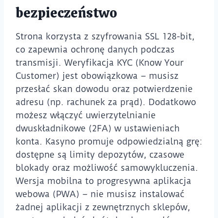
bezpieczeństwo
Strona korzysta z szyfrowania SSL 128-bit,
co zapewnia ochronę danych podczas
transmisji. Weryfikacja KYC (Know Your
Customer) jest obowiązkowa – musisz
przesłać skan dowodu oraz potwierdzenie
adresu (np. rachunek za prąd). Dodatkowo
możesz włączyć uwierzytelnianie
dwuskładnikowe (2FA) w ustawieniach
konta. Kasyno promuje odpowiedzialną grę:
dostępne są limity depozytów, czasowe
blokady oraz możliwość samowykluczenia.
Wersja mobilna to progresywna aplikacja
webowa (PWA) – nie musisz instalować
żadnej aplikacji z zewnętrznych sklepów,