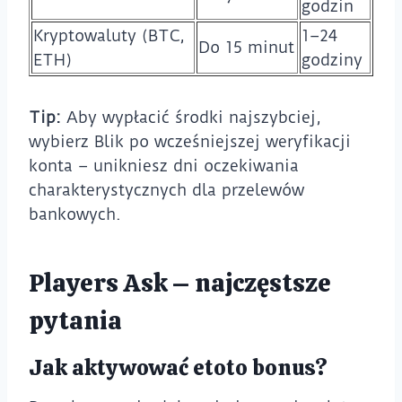
godzin
Kryptowaluty (BTC,
1–24
Do 15 minut
ETH)
godziny
Tip:
Aby wypłacić środki najszybciej,
wybierz Blik po wcześniejszej weryfikacji
konta – unikniesz dni oczekiwania
charakterystycznych dla przelewów
bankowych.
Players Ask – najczęstsze
pytania
Jak aktywować etoto bonus?