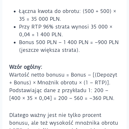
Łączna kwota do obrotu: (500 + 500) ×
35 = 35 000 PLN.
Przy RTP 96% strata wynosi 35 000 ×
0,04 = 1 400 PLN.
Bonus 500 PLN – 1 400 PLN = –900 PLN
(jeszcze większa strata).
Wzór ogólny:
Wartość netto bonusu = Bonus – [(Depozyt
+ Bonus) × Mnożnik obrotu × (1 – RTP)].
Podstawiając dane z przykładu 1: 200 –
[400 × 35 × 0,04] = 200 – 560 = –360 PLN.
Dlatego ważny jest nie tylko procent
bonusu, ale też wysokość mnożnika obrotu