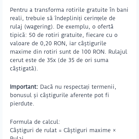
Pentru a transforma rotirile gratuite în bani
reali, trebuie să îndepliniți cerințele de
rulaj (wagering). De exemplu, o ofertă
tipică: 50 de rotiri gratuite, fiecare cu o
valoare de 0,20 RON, iar câștigurile
maxime din rotiri sunt de 100 RON. Rulajul
cerut este de 35x (de 35 de ori suma
câștigată).
Important:
Dacă nu respectați termenii,
bonusul și câștigurile aferente pot fi
pierdute.
Formula de calcul:
Câștiguri de rulat = Câștiguri maxime ×
Rulaj