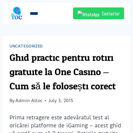
Contactar
UNCATEGORIZED
Ghid practic pentru rotiri
gratuite la One Casino –
Cum să le folosești corect
By
Admin Altoc
July 3, 2015
Prima retragere este adevăratul test al
oricărei platforme de iGaming – acest ghid