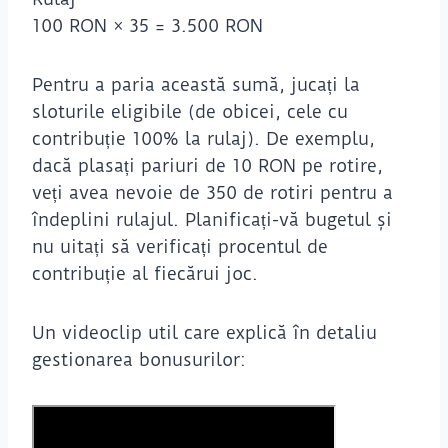
100 RON × 35 = 3.500 RON
Pentru a paria această sumă, jucați la
sloturile eligibile (de obicei, cele cu
contribuție 100% la rulaj). De exemplu,
dacă plasați pariuri de 10 RON pe rotire,
veți avea nevoie de 350 de rotiri pentru a
îndeplini rulajul. Planificați-vă bugetul și
nu uitați să verificați procentul de
contribuție al fiecărui joc.
Un videoclip util care explică în detaliu
gestionarea bonusurilor: