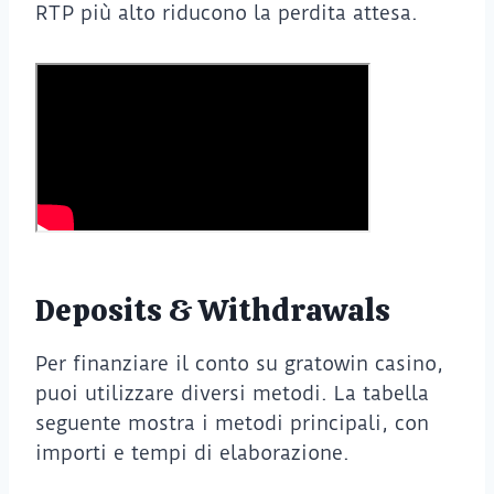
RTP più alto riducono la perdita attesa.
Deposits & Withdrawals
Per finanziare il conto su gratowin casino,
puoi utilizzare diversi metodi. La tabella
seguente mostra i metodi principali, con
importi e tempi di elaborazione.