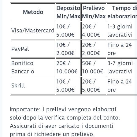
Deposito
Prelievo
Tempo d
Metodo
Min/Max
Min/Max
elaborazio
10€ /
20€ /
1-3 giorni
Visa/Mastercard
5.000€
4.000€
lavorativi
10€ /
20€ /
Fino a 24
PayPal
2.000€
2.000€
ore
Bonifico
20€ /
50€ /
3-7 giorni
Bancario
10.000€
10.000€
lavorativi
10€ /
20€ /
Fino a 24
Skrill
5.000€
5.000€
ore
Importante: i prelievi vengono elaborati
solo dopo la verifica completa del conto.
Assicurati di aver caricato i documenti
prima di richiedere un prelievo.