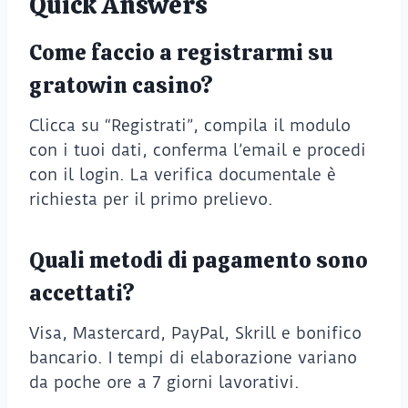
Quick Answers
Come faccio a registrarmi su
gratowin casino?
Clicca su “Registrati”, compila il modulo
con i tuoi dati, conferma l’email e procedi
con il login. La verifica documentale è
richiesta per il primo prelievo.
Quali metodi di pagamento sono
accettati?
Visa, Mastercard, PayPal, Skrill e bonifico
bancario. I tempi di elaborazione variano
da poche ore a 7 giorni lavorativi.