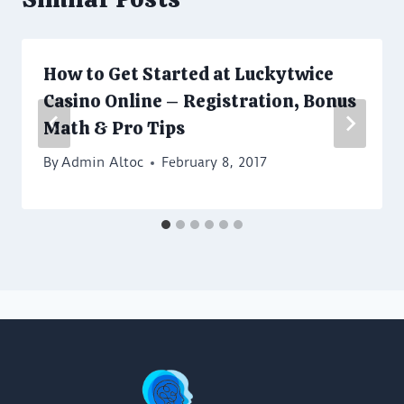
How to Get Started at Luckytwice
Casino Online – Registration, Bonus
Math & Pro Tips
By
Admin Altoc
February 8, 2017