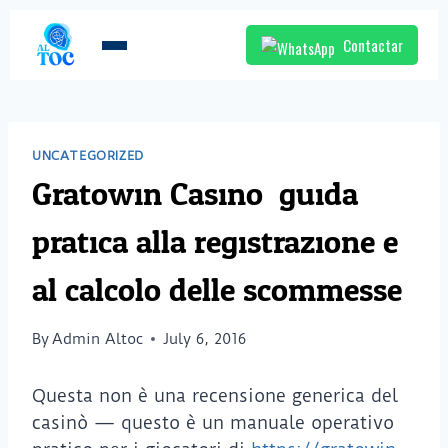
Contactar
UNCATEGORIZED
Gratowin Casino: guida
pratica alla registrazione e
al calcolo delle scommesse
By
Admin Altoc
July 6, 2016
Questa non è una recensione generica del
casinò — questo è un manuale operativo