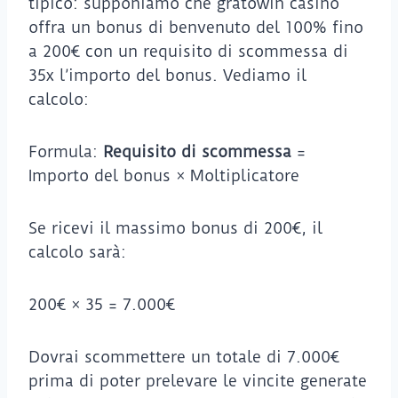
tipico: supponiamo che gratowin casino
offra un bonus di benvenuto del 100% fino
a 200€ con un requisito di scommessa di
35x l’importo del bonus. Vediamo il
calcolo:
Formula:
Requisito di scommessa
=
Importo del bonus × Moltiplicatore
Se ricevi il massimo bonus di 200€, il
calcolo sarà:
200€ × 35 = 7.000€
Dovrai scommettere un totale di 7.000€
prima di poter prelevare le vincite generate