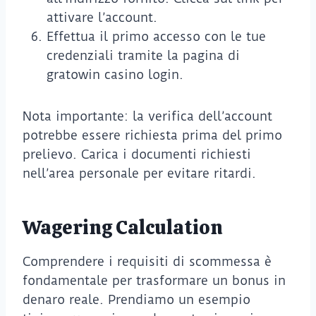
attivare l’account.
Effettua il primo accesso con le tue
credenziali tramite la pagina di
gratowin casino login.
Nota importante: la verifica dell’account
potrebbe essere richiesta prima del primo
prelievo. Carica i documenti richiesti
nell’area personale per evitare ritardi.
Wagering Calculation
Comprendere i requisiti di scommessa è
fondamentale per trasformare un bonus in
denaro reale. Prendiamo un esempio