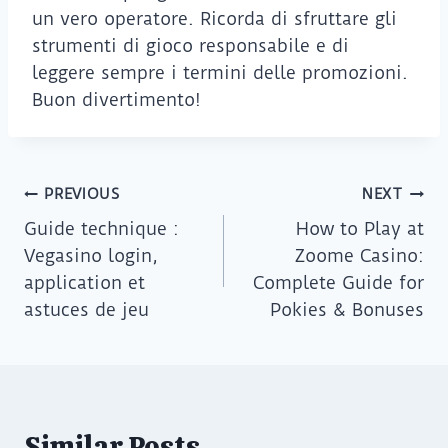
un vero operatore. Ricorda di sfruttare gli
strumenti di gioco responsabile e di
leggere sempre i termini delle promozioni.
Buon divertimento!
PREVIOUS
NEXT
Guide technique :
How to Play at
Vegasino login,
Zoome Casino:
application et
Complete Guide for
astuces de jeu
Pokies & Bonuses
Similar Posts