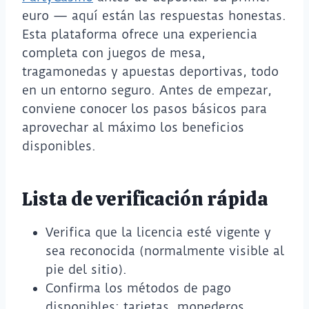
euro — aquí están las respuestas honestas.
Esta plataforma ofrece una experiencia
completa con juegos de mesa,
tragamonedas y apuestas deportivas, todo
en un entorno seguro. Antes de empezar,
conviene conocer los pasos básicos para
aprovechar al máximo los beneficios
disponibles.
Lista de verificación rápida
Verifica que la licencia esté vigente y
sea reconocida (normalmente visible al
pie del sitio).
Confirma los métodos de pago
disponibles: tarjetas, monederos