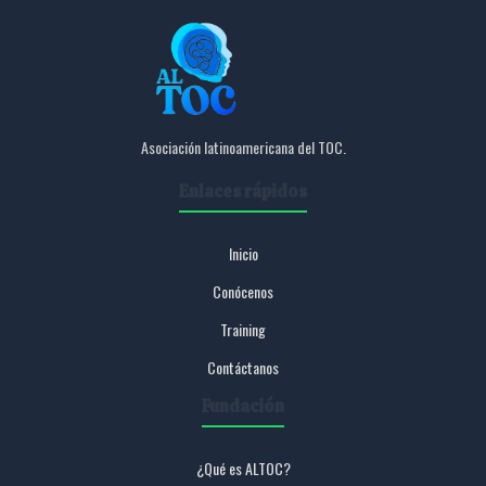
Asociación latinoamericana del TOC.
Enlaces rápidos
Inicio
Conócenos
Training
Contáctanos
Fundación
¿Qué es ALTOC?