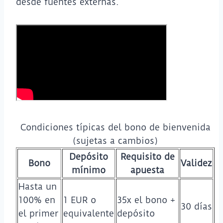
desde fuentes externas.
Condiciones típicas del bono de bienvenida
(sujetas a cambios)
Depósito
Requisito de
Bono
Validez
mínimo
apuesta
Hasta un
100% en
1 EUR o
35x el bono +
30 días
el primer
equivalente
depósito