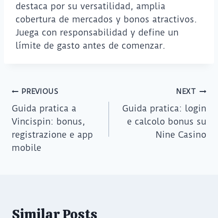
destaca por su versatilidad, amplia
cobertura de mercados y bonos atractivos.
Juega con responsabilidad y define un
límite de gasto antes de comenzar.
PREVIOUS
NEXT
Guida pratica a
Guida pratica: login
Vincispin: bonus,
e calcolo bonus su
registrazione e app
Nine Casino
mobile
Similar Posts