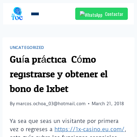
Contactar
UNCATEGORIZED
Guía práctica: Cómo
registrarse y obtener el
bono de 1xbet
By
marcos.ochoa_03@hotmail.com
March 21, 2018
Ya sea que seas un visitante por primera
vez o regreses a
https://1x-casino.eu.com/
,