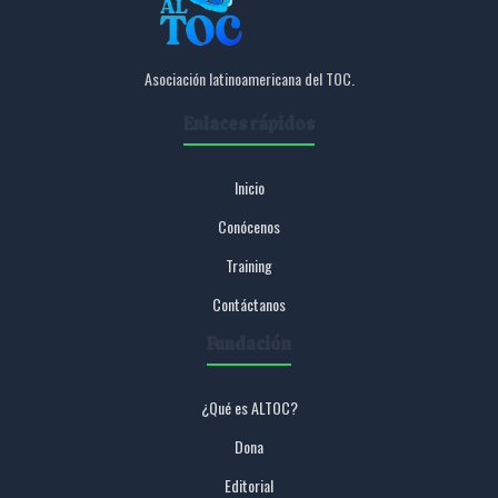
Asociación latinoamericana del TOC.
Enlaces rápidos
Inicio
Conócenos
Training
Contáctanos
Fundación
¿Qué es ALTOC?
Dona
Editorial