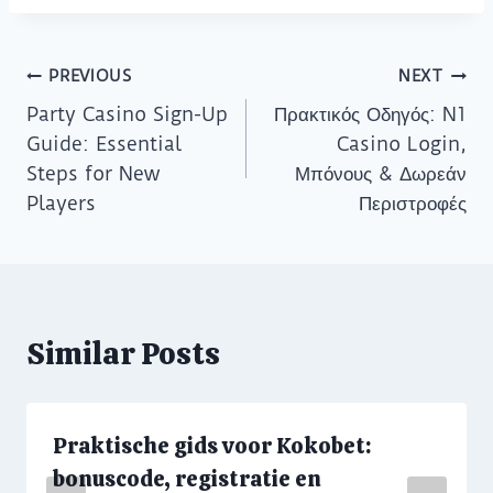
PREVIOUS
NEXT
Party Casino Sign-Up
Πρακτικός Οδηγός: N1
Guide: Essential
Casino Login,
Steps for New
Μπόνους & Δωρεάν
Players
Περιστροφές
Similar Posts
Praktische gids voor Kokobet:
bonuscode, registratie en