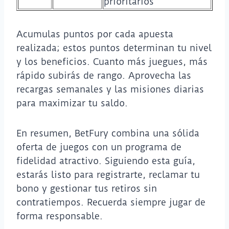
prioritarios
Acumulas puntos por cada apuesta
realizada; estos puntos determinan tu nivel
y los beneficios. Cuanto más juegues, más
rápido subirás de rango. Aprovecha las
recargas semanales y las misiones diarias
para maximizar tu saldo.
En resumen, BetFury combina una sólida
oferta de juegos con un programa de
fidelidad atractivo. Siguiendo esta guía,
estarás listo para registrarte, reclamar tu
bono y gestionar tus retiros sin
contratiempos. Recuerda siempre jugar de
forma responsable.