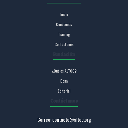
Inicio
Conócenos
Training
Contáctanos
Fundación
¿Qué es ALTOC?
Dona
Editorial
Contáctanos
Correo: contacto@altoc.org