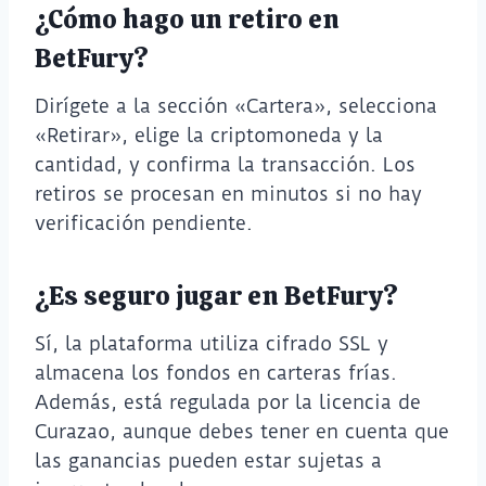
¿Cómo hago un retiro en
BetFury?
Dirígete a la sección «Cartera», selecciona
«Retirar», elige la criptomoneda y la
cantidad, y confirma la transacción. Los
retiros se procesan en minutos si no hay
verificación pendiente.
¿Es seguro jugar en BetFury?
Sí, la plataforma utiliza cifrado SSL y
almacena los fondos en carteras frías.
Además, está regulada por la licencia de
Curazao, aunque debes tener en cuenta que
las ganancias pueden estar sujetas a