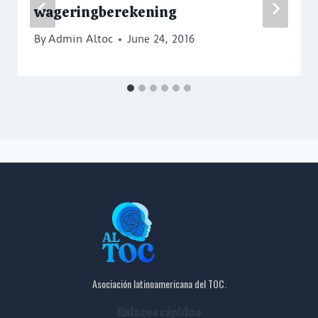
wageringberekening
By
Admin Altoc
June 24, 2016
Asociación latinoamericana del TOC.
Enlaces rápidos