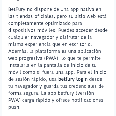
BetFury no dispone de una app nativa en
las tiendas oficiales, pero su sitio web está
completamente optimizado para
dispositivos móviles. Puedes acceder desde
cualquier navegador y disfrutar de la
misma experiencia que en escritorio.
Además, la plataforma es una aplicación
web progresiva (PWA), lo que te permite
instalarla en la pantalla de inicio de tu
móvil como si fuera una app. Para el inicio
de sesión rápido, usa
betfury login
desde
tu navegador y guarda tus credenciales de
forma segura. La app betfury (versión
PWA) carga rápido y ofrece notificaciones
push.