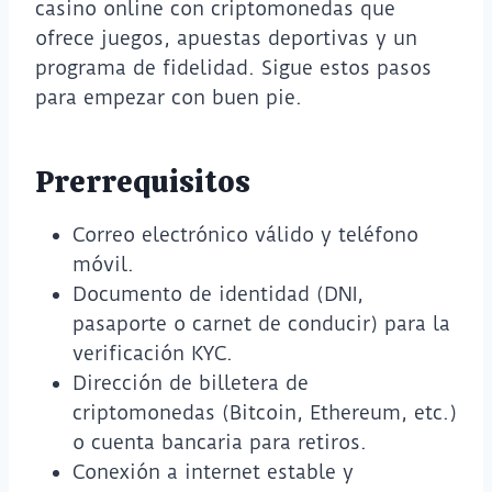
casino online con criptomonedas que
ofrece juegos, apuestas deportivas y un
programa de fidelidad. Sigue estos pasos
para empezar con buen pie.
Prerrequisitos
Correo electrónico válido y teléfono
móvil.
Documento de identidad (DNI,
pasaporte o carnet de conducir) para la
verificación KYC.
Dirección de billetera de
criptomonedas (Bitcoin, Ethereum, etc.)
o cuenta bancaria para retiros.
Conexión a internet estable y