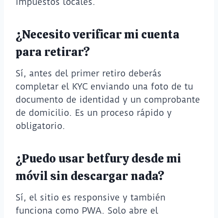
impuestos locales.
¿Necesito verificar mi cuenta
para retirar?
Sí, antes del primer retiro deberás
completar el KYC enviando una foto de tu
documento de identidad y un comprobante
de domicilio. Es un proceso rápido y
obligatorio.
¿Puedo usar betfury desde mi
móvil sin descargar nada?
Sí, el sitio es responsive y también
funciona como PWA. Solo abre el