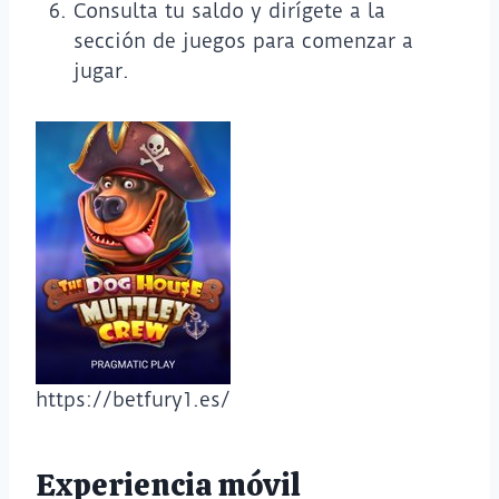
Consulta tu saldo y dirígete a la
sección de juegos para comenzar a
jugar.
https://betfury1.es/
Experiencia móvil