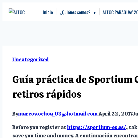
Skip
Inicio
¿Quiénes somos?
ALTOC PARAGUAY 2
▼
to
content
Uncategorized
Guía práctica de Sportium C
retiros rápidos
By
marcos.ochoa_03@hotmail.com
April 22, 2017
Ju
Before you register at
https://sportium-es.es/
, tak
save you time and money. A continuación encontrar