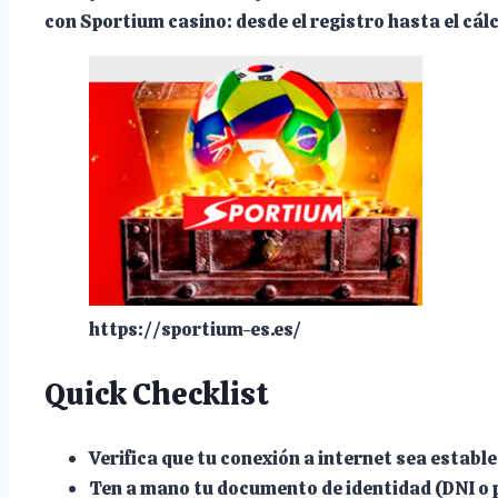
con Sportium casino: desde el registro hasta el cálc
https://sportium-es.es/
Quick Checklist
Verifica que tu conexión a internet sea establ
Ten a mano tu documento de identidad (DNI o 