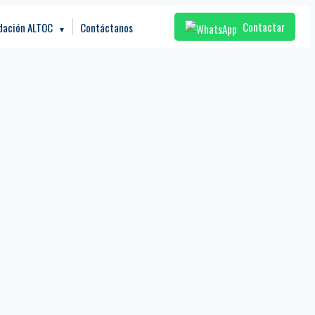
Contactar
dación ALTOC
Contáctanos
▼