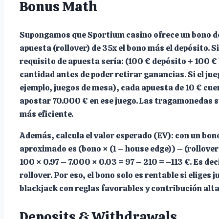
Bonus Math
Supongamos que Sportium casino ofrece un bono de
apuesta (rollover) de 35x el bono más el depósito. S
requisito de apuesta sería: (100 € depósito + 100 €
cantidad antes de poder retirar ganancias. Si el jue
ejemplo, juegos de mesa), cada apuesta de 10 € cuent
apostar 70.000 € en ese juego. Las tragamonedas s
más eficiente.
Además, calcula el valor esperado (EV): con un bon
aproximado es (bono × (1 – house edge)) – (rollover
100 × 0.97 – 7.000 × 0.03 = 97 – 210 = –113 €. Es dec
rollover. Por eso, el bono solo es rentable si eliges
blackjack con reglas favorables y contribución alta
Deposits & Withdrawals