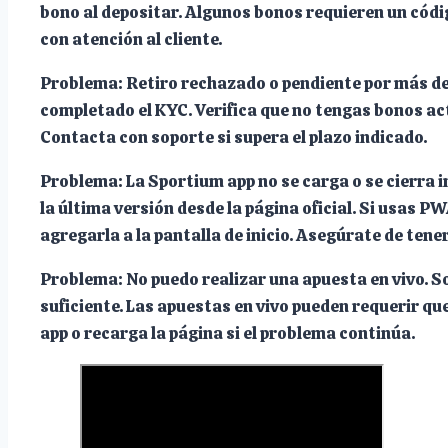
bono al depositar. Algunos bonos requieren un códig
con atención al cliente.
Problema: Retiro rechazado o pendiente por más de
completado el KYC. Verifica que no tengas bonos ac
Contacta con soporte si supera el plazo indicado.
Problema: La Sportium app no se carga o se cierra 
la última versión desde la página oficial. Si usas PW
agregarla a la pantalla de inicio. Asegúrate de tener
Problema: No puedo realizar una apuesta en vivo. 
suficiente. Las apuestas en vivo pueden requerir que
app o recarga la página si el problema continúa.