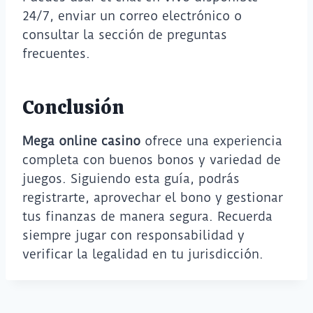
24/7, enviar un correo electrónico o
consultar la sección de preguntas
frecuentes.
Conclusión
Mega online casino
ofrece una experiencia
completa con buenos bonos y variedad de
juegos. Siguiendo esta guía, podrás
registrarte, aprovechar el bono y gestionar
tus finanzas de manera segura. Recuerda
siempre jugar con responsabilidad y
verificar la legalidad en tu jurisdicción.