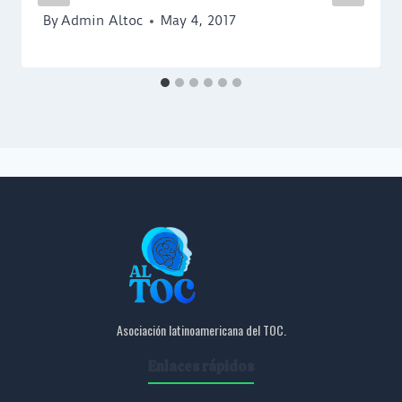
By
Admin Altoc
May 4, 2017
Asociación latinoamericana del TOC.
Enlaces rápidos