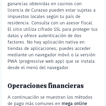
ganancias obtenidas en casinos con
licencia de Curazao pueden estar sujetas a
impuestos locales según tu país de
residencia. Consulta con un asesor fiscal.
El sitio utiliza cifrado SSL para proteger tus
datos y ofrece autenticación de dos
factores. No hay aplicación nativa en
tiendas de aplicaciones; puedes acceder
mediante un navegador móvil o la versión
PWA (progressive web app) que se instala
desde el menú del navegador.
Operaciones financieras
A continuación se muestran los métodos
de pago más comunes en
mega online