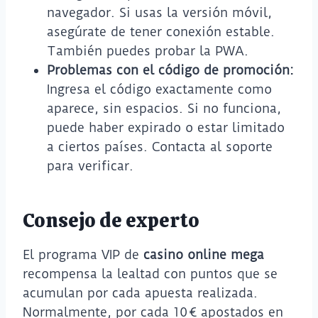
navegador. Si usas la versión móvil,
asegúrate de tener conexión estable.
También puedes probar la PWA.
Problemas con el código de promoción:
Ingresa el código exactamente como
aparece, sin espacios. Si no funciona,
puede haber expirado o estar limitado
a ciertos países. Contacta al soporte
para verificar.
Consejo de experto
El programa VIP de
casino online mega
recompensa la lealtad con puntos que se
acumulan por cada apuesta realizada.
Normalmente, por cada 10 € apostados en