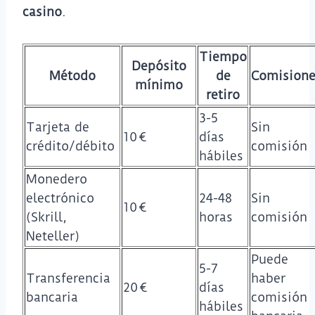
casino
.
Tiempo
Depósito
Método
de
Comisione
mínimo
retiro
3-5
Tarjeta de
Sin
10 €
días
crédito/débito
comisión
hábiles
Monedero
electrónico
24-48
Sin
10 €
(Skrill,
horas
comisión
Neteller)
Puede
5-7
Transferencia
haber
20 €
días
bancaria
comisión
hábiles