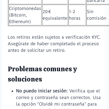
bancaria
Criptomonedas
20 €
1-2
Sin
(Bitcoin,
equivalente
horas
comisión
Ethereum)
Los retiros están sujetos a verificación KYC.
Asegúrate de haber completado el proceso
antes de solicitar un retiro.
Problemas comunes y
soluciones
No puedo iniciar sesión:
Verifica que el
correo y contraseña sean correctos. Usa
la opción “Olvidé mi contraseña” para