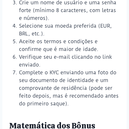
Crie um nome de usuário e uma senha
forte (mínimo 8 caracteres, com letras
e números).
Selecione sua moeda preferida (EUR,
BRL, etc.).
Aceite os termos e condições e
confirme que é maior de idade.
Verifique seu e-mail clicando no link
enviado.
Complete o KYC enviando uma foto do
seu documento de identidade e um
comprovante de residência (pode ser
feito depois, mas é recomendado antes
do primeiro saque).
Matemática dos Bônus