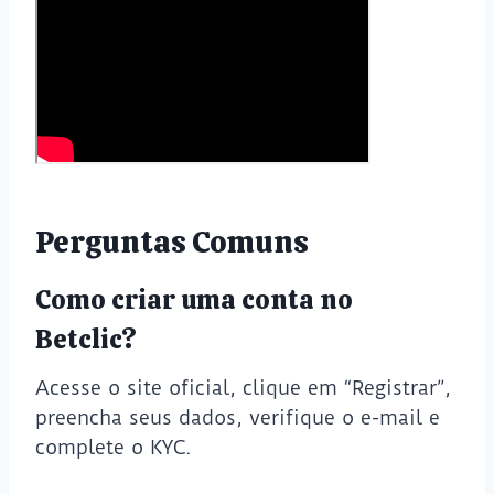
Perguntas Comuns
Como criar uma conta no
Betclic?
Acesse o site oficial, clique em “Registrar”,
preencha seus dados, verifique o e-mail e
complete o KYC.