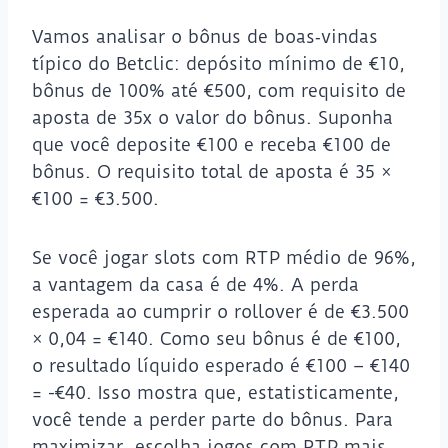
Vamos analisar o bônus de boas‑vindas
típico do Betclic: depósito mínimo de €10,
bônus de 100% até €500, com requisito de
aposta de 35x o valor do bônus. Suponha
que você deposite €100 e receba €100 de
bônus. O requisito total de aposta é 35 ×
€100 = €3.500.
Se você jogar slots com RTP médio de 96%,
a vantagem da casa é de 4%. A perda
esperada ao cumprir o rollover é de €3.500
× 0,04 = €140. Como seu bônus é de €100,
o resultado líquido esperado é €100 – €140
= -€40. Isso mostra que, estatisticamente,
você tende a perder parte do bônus. Para
maximizar, escolha jogos com RTP mais