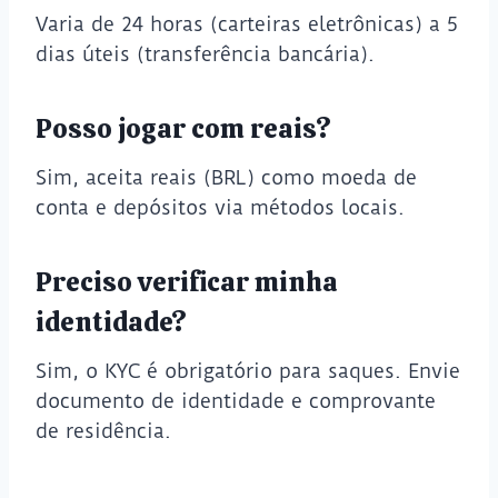
Varia de 24 horas (carteiras eletrônicas) a 5
dias úteis (transferência bancária).
Posso jogar com reais?
Sim, aceita reais (BRL) como moeda de
conta e depósitos via métodos locais.
Preciso verificar minha
identidade?
Sim, o KYC é obrigatório para saques. Envie
documento de identidade e comprovante
de residência.