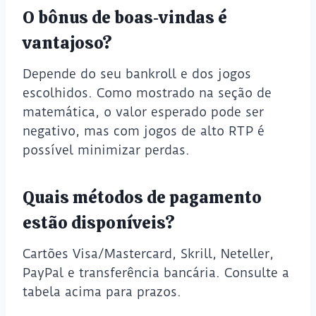
O bônus de boas‑vindas é
vantajoso?
Depende do seu bankroll e dos jogos
escolhidos. Como mostrado na seção de
matemática, o valor esperado pode ser
negativo, mas com jogos de alto RTP é
possível minimizar perdas.
Quais métodos de pagamento
estão disponíveis?
Cartões Visa/Mastercard, Skrill, Neteller,
PayPal e transferência bancária. Consulte a
tabela acima para prazos.