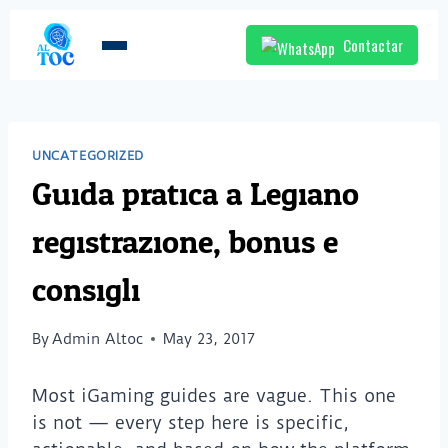
Contactar
UNCATEGORIZED
Guida pratica a Legiano:
registrazione, bonus e
consigli
By
Admin Altoc
May 23, 2017
Most iGaming guides are vague. This one
is not — every step here is specific,