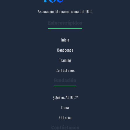
Asociación latinoamericana del TOC.
Enlaces rápidos
Inicio
Conócenos
Training
Contáctanos
Fundación
¿Qué es ALTOC?
Dona
Editorial
Contáctanos