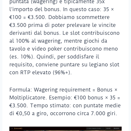
puntata (wagering) è tipicamente 35x
l’importo del bonus. In questo caso: 35 ×
€100 = €3.500. Dobbiamo scommettere
€3.500 prima di poter prelevare le vincite
derivanti dal bonus. Le slot contribuiscono
al 100% al wagering, mentre giochi da
tavolo e video poker contribuiscono meno
(es. 10%). Quindi, per soddisfare il
requisito, conviene puntare su legiano slot
con RTP elevato (96%+).
Formula: Wagering requirement = Bonus ×
Moltiplicatore. Esempio: €100 bonus × 35 =
€3.500. Tempo stimato: con puntate medie
di €0,50 a giro, occorrono circa 7.000 giri.