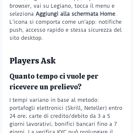
browser, vai su Legiano, tocca il menu e
seleziona
Aggiungi alla schermata Home
.
L’icona si comporta come un’app: notifiche
push, accesso rapido e stessa sicurezza del
sito desktop.
Players Ask
Quanto tempo ci vuole per
ricevere un prelievo?
I tempi variano in base al metodo:
portafogli elettronici (Skrill, Neteller) entro
24 ore; carte di credito/debito da 3 a 5
giorni lavorativi; bonifici bancari fino a 7
giorni. La verifica KYC può prolungare il