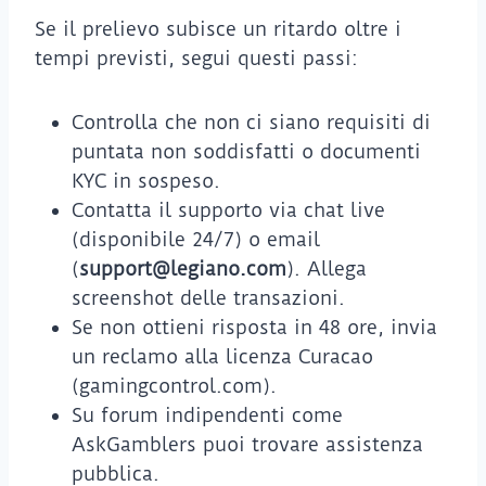
Se il prelievo subisce un ritardo oltre i
tempi previsti, segui questi passi:
Controlla che non ci siano requisiti di
puntata non soddisfatti o documenti
KYC in sospeso.
Contatta il supporto via chat live
(disponibile 24/7) o email
(
support@legiano.com
). Allega
screenshot delle transazioni.
Se non ottieni risposta in 48 ore, invia
un reclamo alla licenza Curacao
(gamingcontrol.com).
Su forum indipendenti come
AskGamblers puoi trovare assistenza
pubblica.