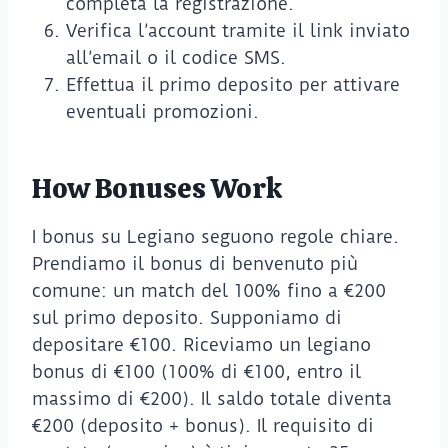
completa la registrazione.
Verifica l’account tramite il link inviato
all’email o il codice SMS.
Effettua il primo deposito per attivare
eventuali promozioni.
How Bonuses Work
I bonus su Legiano seguono regole chiare.
Prendiamo il bonus di benvenuto più
comune: un match del 100% fino a €200
sul primo deposito. Supponiamo di
depositare €100. Riceviamo un legiano
bonus di €100 (100% di €100, entro il
massimo di €200). Il saldo totale diventa
€200 (deposito + bonus). Il requisito di