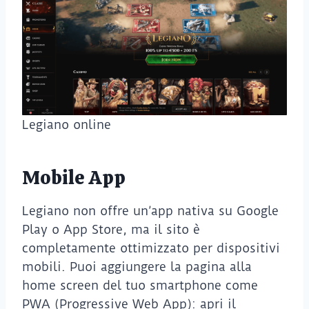
Legiano online
Mobile App
Legiano non offre un’app nativa su Google
Play o App Store, ma il sito è
completamente ottimizzato per dispositivi
mobili. Puoi aggiungere la pagina alla
home screen del tuo smartphone come
PWA (Progressive Web App): apri il