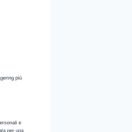
gering più
personali e
iata per una