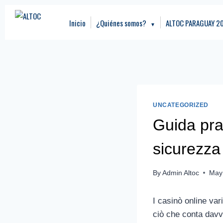
Inicio
¿Quiénes somos?
ALTOC PARAGUAY 2
▼
UNCATEGORIZED
Guida pra
sicurezza
By
Admin Altoc
May
I casinò online var
ciò che conta davv