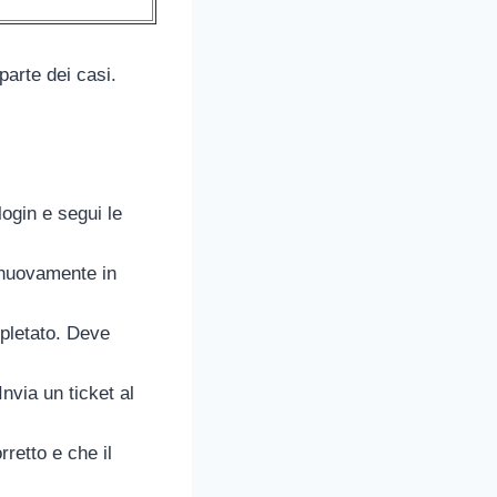
parte dei casi.
ogin e segui le
i nuovamente in
pletato. Deve
Invia un ticket al
rretto e che il