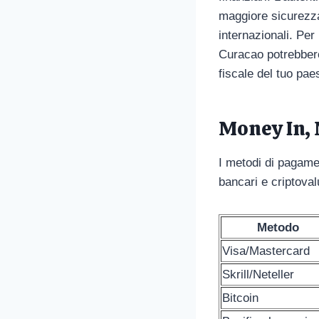
maggiore sicurezza
internazionali. Per
Curacao potrebbero
fiscale del tuo pae
Money In,
I metodi di pagamen
bancari e criptoval
Metodo
Visa/Mastercard
Skrill/Neteller
Bitcoin