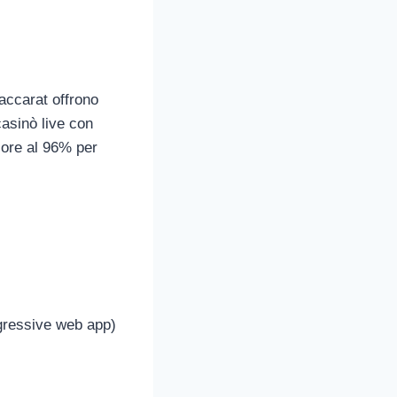
accarat offrono
casinò live con
iore al 96% per
ogressive web app)