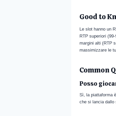
Good to K
Le slot hanno un R
RTP superiori (99-9
margini alti (RTP 
massimizzare le tue
Common Q
Posso gioca
Sì, la piattaforma
che si lancia dallo