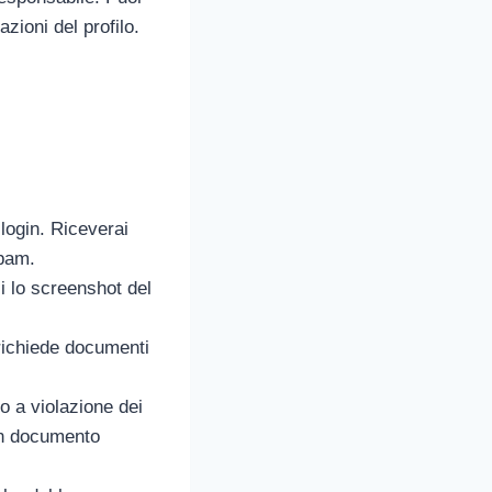
zioni del profilo.
login. Riceverai
spam.
ci lo screenshot del
 richiede documenti
o a violazione dei
un documento