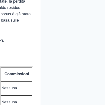
ate, la perdita
aldo residuo
 bonus è già stato
i basa sulle
P).
Commissioni
Nessuna
Nessuna