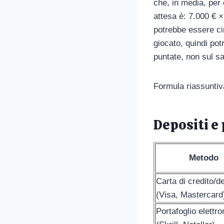
che, in media, per 
attesa è: 7.000 € ×
potrebbe essere cir
giocato, quindi pot
puntate, non sul sa
Formula riassuntiv
Depositi e 
Metodo
Carta di credito/d
(Visa, Mastercard
Portafoglio elettro