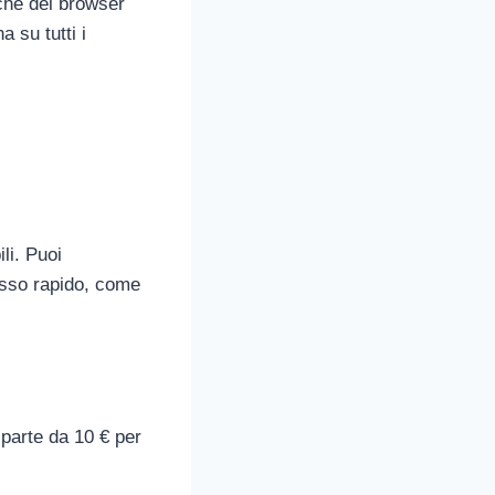
ache del browser
 su tutti i
li. Puoi
esso rapido, come
parte da 10 € per