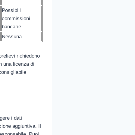
Possibili
commissioni
bancarie
Nessuna
relievi richiedono
on una licenza di
onsigliabile
gere i dati
zione aggiuntiva. Il
responsabile. Puoi