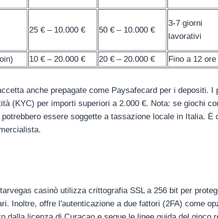
3-7 giorni
25 € – 10.000 €
50 € – 10.000 €
lavorativi
oin)
10 € – 20.000 €
20 € – 20.000 €
Fino a 12 ore
ccetta anche prepagate come Paysafecard per i depositi. I p
entità (KYC) per importi superiori a 2.000 €. Nota: se giochi c
 potrebbero essere soggette a tassazione locale in Italia. È c
ercialista.
tarvegas casinò utilizza crittografia SSL a 256 bit per proteg
ri. Inoltre, offre l'autenticazione a due fattori (2FA) come op
o dalla licenza di Curacao e segue le linee guida del gioco 