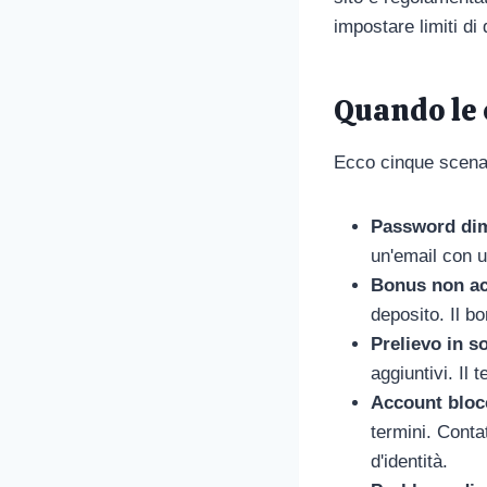
impostare limiti di
Quando le 
Ecco cinque scenar
Password dim
un'email con u
Bonus non ac
deposito. Il b
Prelievo in s
aggiuntivi. Il
Account bloc
termini. Conta
d'identità.