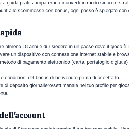
esta guida pratica imparerai a muoverti in modo sicuro e strat
ount alle scommesse con bonus, ogni passo è spiegato con cal
rapida
ere almeno 18 anni e di risiedere in un paese dove il gioco è 
avere un dispositivo con connessione internet stabile e brow
metodo di pagamento elettronico (carta, portafoglio digitale) 
i e condizioni del bonus di benvenuto prima di accettarlo.
te di deposito giornaliero/settimanale nel tuo profilo per gioc
nte.
dell'account