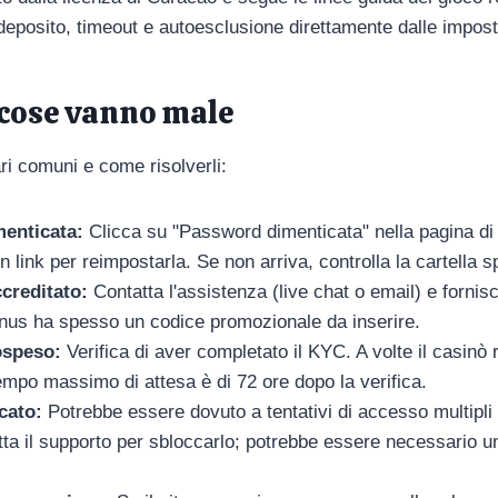
 deposito, timeout e autoesclusione direttamente dalle imposta
cose vanno male
i comuni e come risolverli:
enticata:
Clicca su "Password dimenticata" nella pagina di 
n link per reimpostarla. Se non arriva, controlla la cartella 
creditato:
Contatta l'assistenza (live chat o email) e fornis
onus ha spesso un codice promozionale da inserire.
ospeso:
Verifica di aver completato il KYC. A volte il casinò
 tempo massimo di attesa è di 72 ore dopo la verifica.
cato:
Potrebbe essere dovuto a tentativi di accesso multipli 
tta il supporto per sbloccarlo; potrebbe essere necessario 