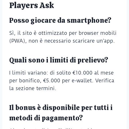
Players Ask
Posso giocare da smartphone?
Sì, il sito è ottimizzato per browser mobili
(PWA), non è necessario scaricare un’app.
Quali sono i limiti di prelievo?
I limiti variano: di solito €10.000 al mese
per bonifico, €5.000 per e-wallet. Verifica
la sezione termini.
Il bonus è disponibile per tutti i
metodi di pagamento?