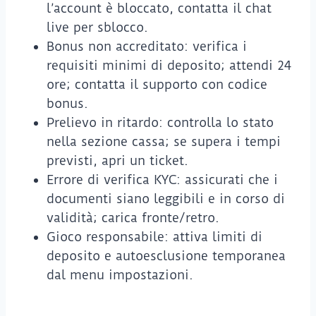
l’account è bloccato, contatta il chat
live per sblocco.
Bonus non accreditato: verifica i
requisiti minimi di deposito; attendi 24
ore; contatta il supporto con codice
bonus.
Prelievo in ritardo: controlla lo stato
nella sezione cassa; se supera i tempi
previsti, apri un ticket.
Errore di verifica KYC: assicurati che i
documenti siano leggibili e in corso di
validità; carica fronte/retro.
Gioco responsabile: attiva limiti di
deposito e autoesclusione temporanea
dal menu impostazioni.