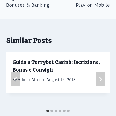
Bonuses & Banking
Play on Mobile
Similar Posts
Guida a Terrybet Casinò: Iscrizione,
Bonus e Consigli
By
Admin Altoc
August 15, 2018