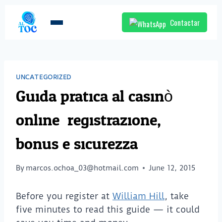
Contactar
UNCATEGORIZED
Guida pratica al casinò
online: registrazione,
bonus e sicurezza
By
marcos.ochoa_03@hotmail.com
June 12, 2015
Before you register at
William Hill
, take
five minutes to read this guide — it could