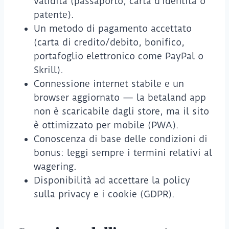
validità (passaporto, carta d’identità o
patente).
Un metodo di pagamento accettato
(carta di credito/debito, bonifico,
portafoglio elettronico come PayPal o
Skrill).
Connessione internet stabile e un
browser aggiornato — la betaland app
non è scaricabile dagli store, ma il sito
è ottimizzato per mobile (PWA).
Conoscenza di base delle condizioni di
bonus: leggi sempre i termini relativi al
wagering.
Disponibilità ad accettare la policy
sulla privacy e i cookie (GDPR).