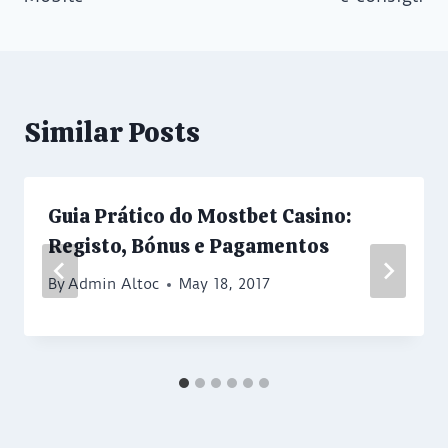
Similar Posts
Guia Prático do Mostbet Casino:
Registo, Bónus e Pagamentos
By
Admin Altoc
May 18, 2017