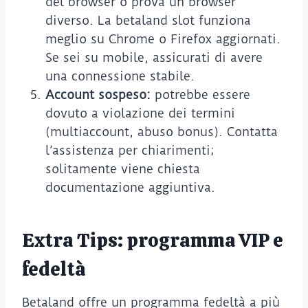
del browser o prova un browser
diverso. La betaland slot funziona
meglio su Chrome o Firefox aggiornati.
Se sei su mobile, assicurati di avere
una connessione stabile.
Account sospeso:
potrebbe essere
dovuto a violazione dei termini
(multiaccount, abuso bonus). Contatta
l’assistenza per chiarimenti;
solitamente viene chiesta
documentazione aggiuntiva.
Extra Tips: programma VIP e
fedeltà
Betaland offre un programma fedeltà a più