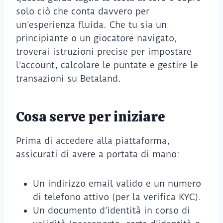
solo ciò che conta davvero per
un’esperienza fluida. Che tu sia un
principiante o un giocatore navigato,
troverai istruzioni precise per impostare
l’account, calcolare le puntate e gestire le
transazioni su Betaland.
Cosa serve per iniziare
Prima di accedere alla piattaforma,
assicurati di avere a portata di mano:
Un indirizzo email valido e un numero
di telefono attivo (per la verifica KYC).
Un documento d’identità in corso di