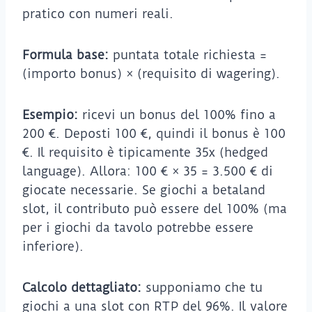
pratico con numeri reali.
Formula base:
puntata totale richiesta =
(importo bonus) × (requisito di wagering).
Esempio:
ricevi un bonus del 100% fino a
200 €. Deposti 100 €, quindi il bonus è 100
€. Il requisito è tipicamente 35x (hedged
language). Allora: 100 € × 35 = 3.500 € di
giocate necessarie. Se giochi a betaland
slot, il contributo può essere del 100% (ma
per i giochi da tavolo potrebbe essere
inferiore).
Calcolo dettagliato:
supponiamo che tu
giochi a una slot con RTP del 96%. Il valore