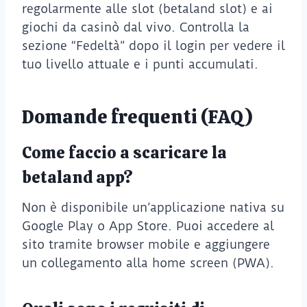
regolarmente alle slot (betaland slot) e ai
giochi da casinò dal vivo. Controlla la
sezione “Fedeltà” dopo il login per vedere il
tuo livello attuale e i punti accumulati.
Domande frequenti (FAQ)
Come faccio a scaricare la
betaland app?
Non è disponibile un’applicazione nativa su
Google Play o App Store. Puoi accedere al
sito tramite browser mobile e aggiungere
un collegamento alla home screen (PWA).