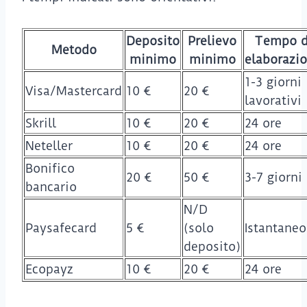
Deposito
Prelievo
Tempo d
Metodo
minimo
minimo
elaborazi
1-3 giorni
Visa/Mastercard
10 €
20 €
lavorativi
Skrill
10 €
20 €
24 ore
Neteller
10 €
20 €
24 ore
Bonifico
20 €
50 €
3-7 giorni
bancario
N/D
Paysafecard
5 €
(solo
Istantaneo
deposito)
Ecopayz
10 €
20 €
24 ore