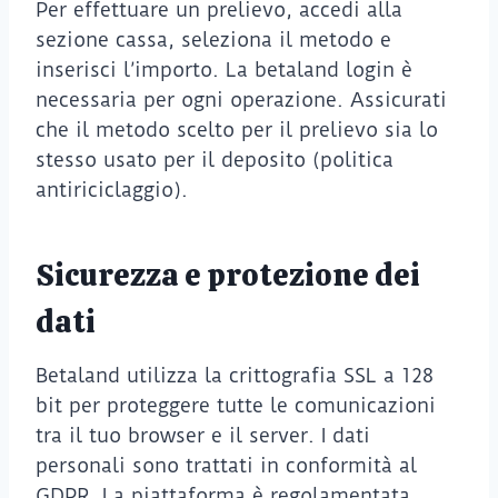
Per effettuare un prelievo, accedi alla
sezione cassa, seleziona il metodo e
inserisci l’importo. La betaland login è
necessaria per ogni operazione. Assicurati
che il metodo scelto per il prelievo sia lo
stesso usato per il deposito (politica
antiriciclaggio).
Sicurezza e protezione dei
dati
Betaland utilizza la crittografia SSL a 128
bit per proteggere tutte le comunicazioni
tra il tuo browser e il server. I dati
personali sono trattati in conformità al
GDPR. La piattaforma è regolamentata