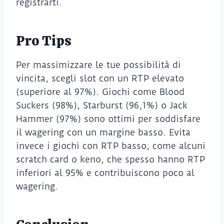
registrarti.
Pro Tips
Per massimizzare le tue possibilità di
vincita, scegli slot con un RTP elevato
(superiore al 97%). Giochi come Blood
Suckers (98%), Starburst (96,1%) o Jack
Hammer (97%) sono ottimi per soddisfare
il wagering con un margine basso. Evita
invece i giochi con RTP basso, come alcuni
scratch card o keno, che spesso hanno RTP
inferiori al 95% e contribuiscono poco al
wagering.