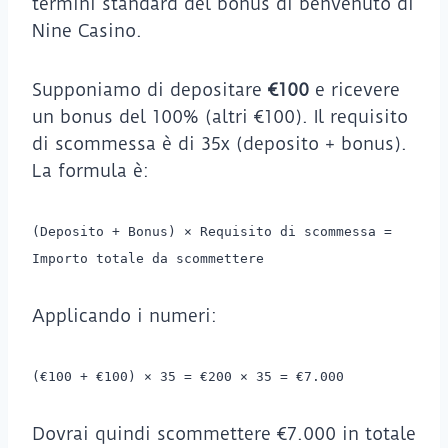
termini standard del bonus di benvenuto di
Nine Casino.
Supponiamo di depositare
€100
e ricevere
un bonus del 100% (altri €100). Il requisito
di scommessa è di 35x (deposito + bonus).
La formula è:
(Deposito + Bonus) × Requisito di scommessa =
Importo totale da scommettere
Applicando i numeri:
(€100 + €100) × 35 = €200 × 35 = €7.000
Dovrai quindi scommettere €7.000 in totale