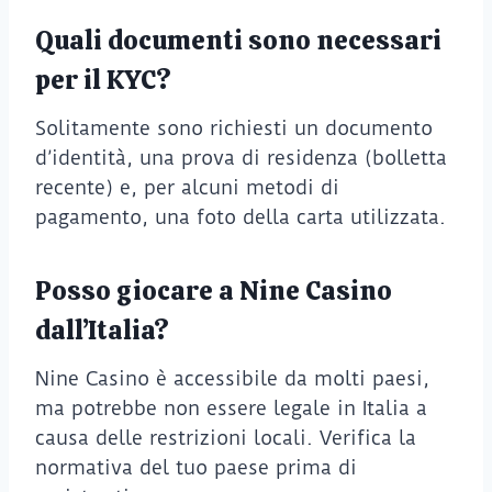
Quali documenti sono necessari
per il KYC?
Solitamente sono richiesti un documento
d’identità, una prova di residenza (bolletta
recente) e, per alcuni metodi di
pagamento, una foto della carta utilizzata.
Posso giocare a Nine Casino
dall’Italia?
Nine Casino è accessibile da molti paesi,
ma potrebbe non essere legale in Italia a
causa delle restrizioni locali. Verifica la
normativa del tuo paese prima di