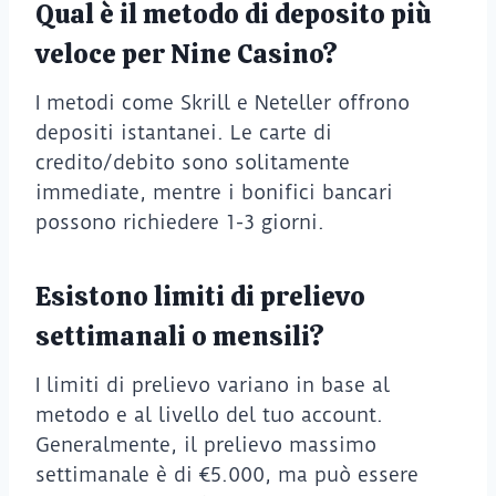
Qual è il metodo di deposito più
veloce per Nine Casino?
I metodi come Skrill e Neteller offrono
depositi istantanei. Le carte di
credito/debito sono solitamente
immediate, mentre i bonifici bancari
possono richiedere 1-3 giorni.
Esistono limiti di prelievo
settimanali o mensili?
I limiti di prelievo variano in base al
metodo e al livello del tuo account.
Generalmente, il prelievo massimo
settimanale è di €5.000, ma può essere