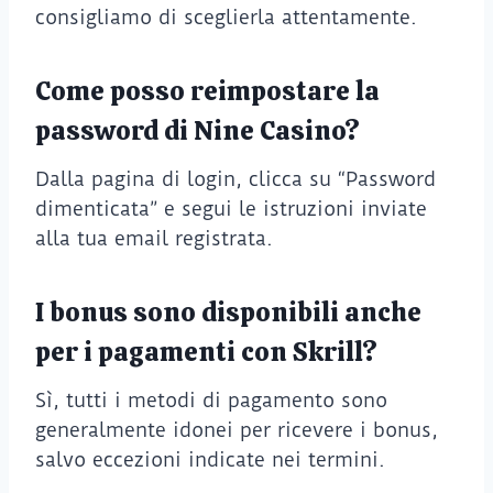
consigliamo di sceglierla attentamente.
Come posso reimpostare la
password di Nine Casino?
Dalla pagina di login, clicca su “Password
dimenticata” e segui le istruzioni inviate
alla tua email registrata.
I bonus sono disponibili anche
per i pagamenti con Skrill?
Sì, tutti i metodi di pagamento sono
generalmente idonei per ricevere i bonus,
salvo eccezioni indicate nei termini.