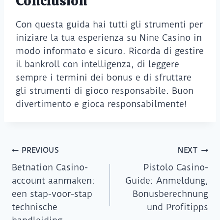
Conclusion
Con questa guida hai tutti gli strumenti per
iniziare la tua esperienza su Nine Casino in
modo informato e sicuro. Ricorda di gestire
il bankroll con intelligenza, di leggere
sempre i termini dei bonus e di sfruttare
gli strumenti di gioco responsabile. Buon
divertimento e gioca responsabilmente!
PREVIOUS
NEXT
Betnation Casino-
Pistolo Casino-
account aanmaken:
Guide: Anmeldung,
een stap-voor-stap
Bonusberechnung
technische
und Profitipps