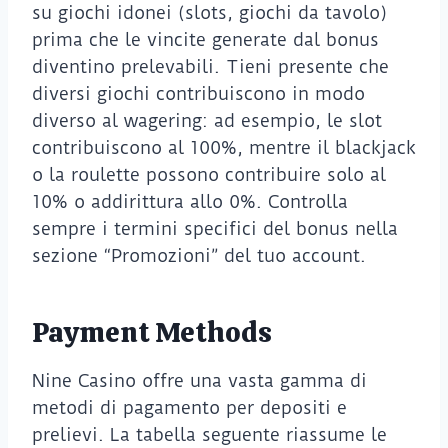
su giochi idonei (slots, giochi da tavolo)
prima che le vincite generate dal bonus
diventino prelevabili. Tieni presente che
diversi giochi contribuiscono in modo
diverso al wagering: ad esempio, le slot
contribuiscono al 100%, mentre il blackjack
o la roulette possono contribuire solo al
10% o addirittura allo 0%. Controlla
sempre i termini specifici del bonus nella
sezione “Promozioni” del tuo account.
Payment Methods
Nine Casino offre una vasta gamma di
metodi di pagamento per depositi e
prelievi. La tabella seguente riassume le