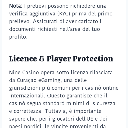
Nota:
I prelievi possono richiedere una
verifica aggiuntiva (KYC) prima del primo
prelievo. Assicurati di aver caricato i
documenti richiesti nell’area del tuo
profilo.
Licence & Player Protection
Nine Casino opera sotto licenza rilasciata
da Curaçao eGaming, una delle
giurisdizioni più comuni per i casinò online
internazionali. Questo garantisce che il
casinò segua standard minimi di sicurezza
e correttezza. Tuttavia, è importante
sapere che, per i giocatori dell’UE e dei
paesi nordici, le vincite provenienti da