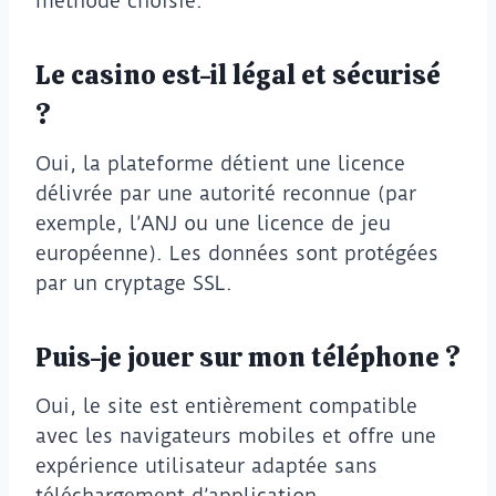
méthode choisie.
Le casino est-il légal et sécurisé
?
Oui, la plateforme détient une licence
délivrée par une autorité reconnue (par
exemple, l’ANJ ou une licence de jeu
européenne). Les données sont protégées
par un cryptage SSL.
Puis-je jouer sur mon téléphone ?
Oui, le site est entièrement compatible
avec les navigateurs mobiles et offre une
expérience utilisateur adaptée sans
téléchargement d’application.