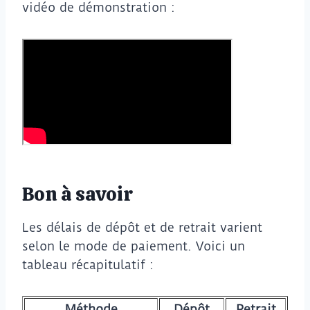
vidéo de démonstration :
Bon à savoir
Les délais de dépôt et de retrait varient
selon le mode de paiement. Voici un
tableau récapitulatif :
Méthode
Dépôt
Retrait