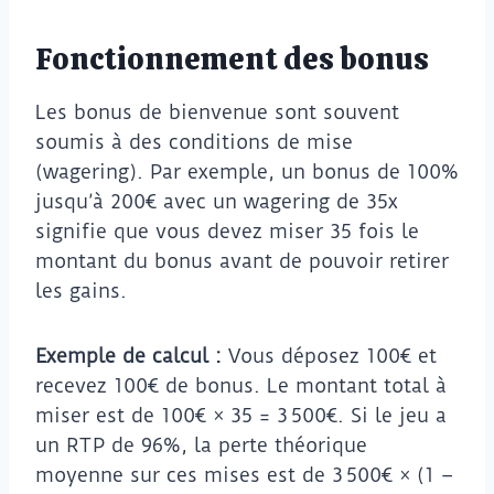
Fonctionnement des bonus
Les bonus de bienvenue sont souvent
soumis à des conditions de mise
(wagering). Par exemple, un bonus de 100%
jusqu’à 200€ avec un wagering de 35x
signifie que vous devez miser 35 fois le
montant du bonus avant de pouvoir retirer
les gains.
Exemple de calcul :
Vous déposez 100€ et
recevez 100€ de bonus. Le montant total à
miser est de 100€ × 35 = 3 500€. Si le jeu a
un RTP de 96%, la perte théorique
moyenne sur ces mises est de 3 500€ × (1 –