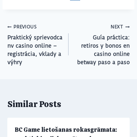
PREVIOUS
NEXT
Praktický sprievodca
Guía práctica:
nv casino online –
retiros y bonos en
registrácia, vklady a
casino online
výhry
betway paso a paso
Similar Posts
BC Game lietošanas rokasgrāmata: