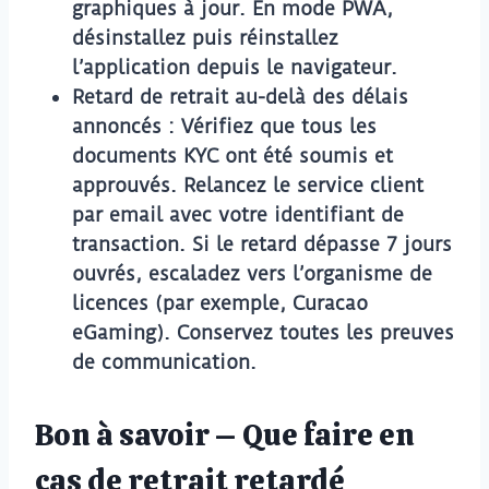
graphiques à jour. En mode PWA,
désinstallez puis réinstallez
l’application depuis le navigateur.
Retard de retrait au-delà des délais
annoncés :
Vérifiez que tous les
documents KYC ont été soumis et
approuvés. Relancez le service client
par email avec votre identifiant de
transaction. Si le retard dépasse 7 jours
ouvrés, escaladez vers l’organisme de
licences (par exemple, Curacao
eGaming). Conservez toutes les preuves
de communication.
Bon à savoir – Que faire en
cas de retrait retardé