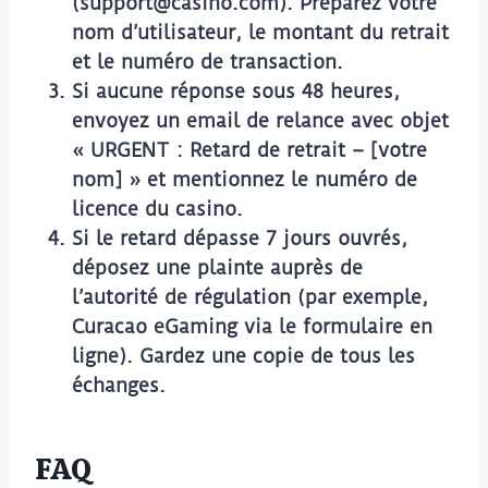
(support@casino.com). Préparez votre
nom d’utilisateur, le montant du retrait
et le numéro de transaction.
Si aucune réponse sous 48 heures,
envoyez un email de relance avec objet
« URGENT : Retard de retrait – [votre
nom] » et mentionnez le numéro de
licence du casino.
Si le retard dépasse 7 jours ouvrés,
déposez une plainte auprès de
l’autorité de régulation (par exemple,
Curacao eGaming via le formulaire en
ligne). Gardez une copie de tous les
échanges.
FAQ