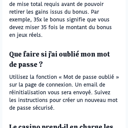
de mise total requis avant de pouvoir
retirer les gains issus du bonus. Par
exemple, 35x le bonus signifie que vous
devez miser 35 fois le montant du bonus
en jeux réels.
Que faire si j’ai oublié mon mot
de passe ?
Utilisez la fonction « Mot de passe oublié »
sur la page de connexion. Un email de
réinitialisation vous sera envoyé. Suivez
les instructions pour créer un nouveau mot
de passe sécurisé.
Le casino prend-il en charge les