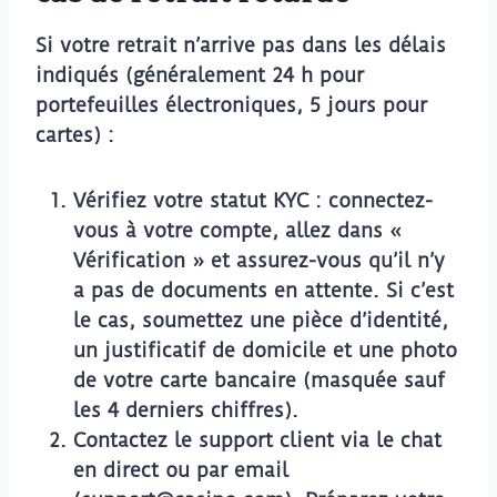
Si votre retrait n’arrive pas dans les délais
indiqués (généralement 24 h pour
portefeuilles électroniques, 5 jours pour
cartes) :
Vérifiez votre statut KYC : connectez-
vous à votre compte, allez dans «
Vérification » et assurez-vous qu’il n’y
a pas de documents en attente. Si c’est
le cas, soumettez une pièce d’identité,
un justificatif de domicile et une photo
de votre carte bancaire (masquée sauf
les 4 derniers chiffres).
Contactez le support client via le chat
en direct ou par email