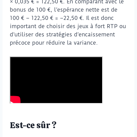
× 0,035 € = 122,50 €. En comparant avec le
bonus de 100 €, l’espérance nette est de
100 € – 122,50 € = –22,50 €. Il est donc
important de choisir des jeux à fort RTP ou
d’utiliser des stratégies d’encaissement
précoce pour réduire la variance.
Est-ce sûr ?