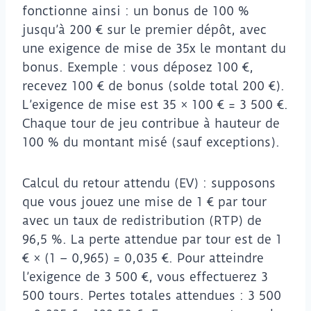
fonctionne ainsi : un bonus de 100 %
jusqu’à 200 € sur le premier dépôt, avec
une exigence de mise de 35x le montant du
bonus. Exemple : vous déposez 100 €,
recevez 100 € de bonus (solde total 200 €).
L’exigence de mise est 35 × 100 € = 3 500 €.
Chaque tour de jeu contribue à hauteur de
100 % du montant misé (sauf exceptions).
Calcul du retour attendu (EV) : supposons
que vous jouez une mise de 1 € par tour
avec un taux de redistribution (RTP) de
96,5 %. La perte attendue par tour est de 1
€ × (1 – 0,965) = 0,035 €. Pour atteindre
l’exigence de 3 500 €, vous effectuerez 3
500 tours. Pertes totales attendues : 3 500