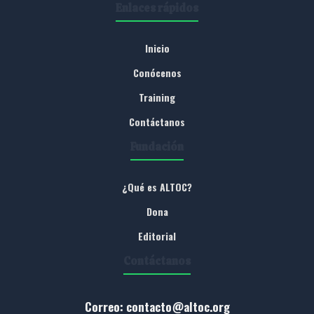
Enlaces rápidos
Inicio
Conócenos
Training
Contáctanos
Fundación
¿Qué es ALTOC?
Dona
Editorial
Contáctanos
Correo: contacto@altoc.org