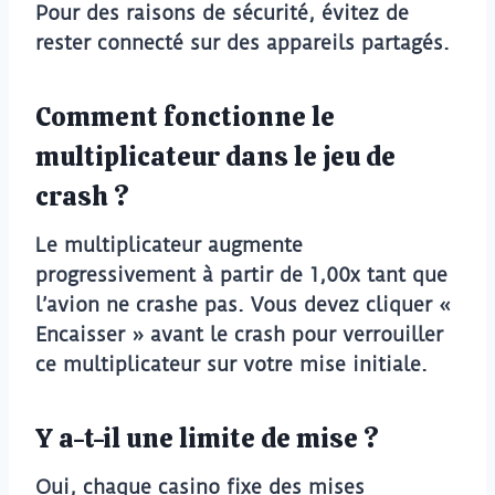
Pour des raisons de sécurité, évitez de
rester connecté sur des appareils partagés.
Comment fonctionne le
multiplicateur dans le jeu de
crash ?
Le multiplicateur augmente
progressivement à partir de 1,00x tant que
l’avion ne crashe pas. Vous devez cliquer «
Encaisser » avant le crash pour verrouiller
ce multiplicateur sur votre mise initiale.
Y a-t-il une limite de mise ?
Oui, chaque casino fixe des mises