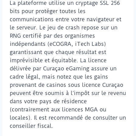
La plateforme utilise un cryptage SSL 256
bits pour protéger toutes les
communications entre votre navigateur et
le serveur. Le jeu de crash repose sur un
RNG certifié par des organismes
indépendants (eCOGRA, iTech Labs)
garantissant que chaque résultat est
imprévisible et équitable. La licence
délivrée par Curaçao eGaming assure un
cadre légal, mais notez que les gains
provenant de casinos sous licence Curaçao
peuvent être soumis à l’impôt sur le revenu
dans votre pays de résidence
(contrairement aux licences MGA ou
locales). Il est recommandé de consulter un
conseiller fiscal.