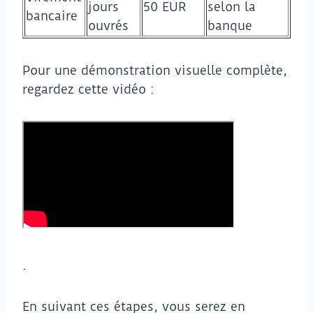
jours
50 EUR
selon la
bancaire
ouvrés
banque
Pour une démonstration visuelle complète,
regardez cette vidéo :
.
En suivant ces étapes, vous serez en