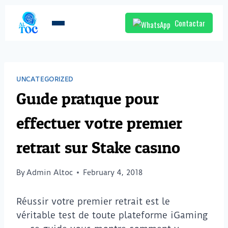
Contactar
UNCATEGORIZED
Guide pratique pour
effectuer votre premier
retrait sur Stake casino
By
Admin Altoc
February 4, 2018
Réussir votre premier retrait est le
véritable test de toute plateforme iGaming