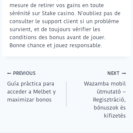
mesure de retirer vos gains en toute
sérénité sur Stake casino. N’oubliez pas de
consulter le support client si un problème
survient, et de toujours vérifier les
conditions des bonus avant de jouer.
Bonne chance et jouez responsable.
PREVIOUS
NEXT
Guía práctica para
Wazamba mobil
acceder a Melbet y
útmutató –
maximizar bonos
Regisztráció,
bónuszok és
kifizetés