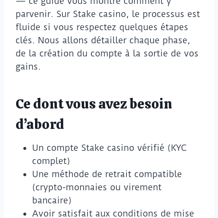
— ce guide vous montre comment y
parvenir. Sur Stake casino, le processus est
fluide si vous respectez quelques étapes
clés. Nous allons détailler chaque phase,
de la création du compte à la sortie de vos
gains.
Ce dont vous avez besoin
d’abord
Un compte Stake casino vérifié (KYC
complet)
Une méthode de retrait compatible
(crypto-monnaies ou virement
bancaire)
Avoir satisfait aux conditions de mise