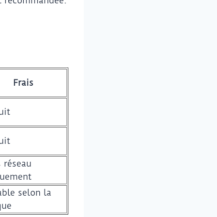
ent recommandée.
Frais
uit
uit
s réseau
quement
able selon la
que