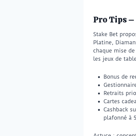
Pro Tips –
Stake Bet propo
Platine, Diamant
chaque mise de 
les jeux de tabl
Bonus de re
Gestionnair
Retraits pri
Cartes cade
Cashback su
plafonné à 5
Astuce : concen