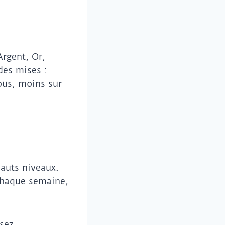
rgent, Or,
des mises :
ous, moins sur
auts niveaux.
chaque semaine,
isez