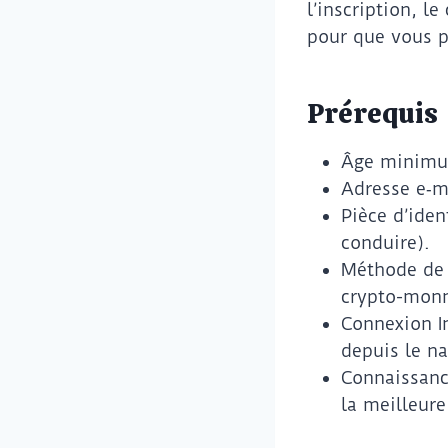
l’inscription, l
pour que vous p
Prérequis
Âge minimum 
Adresse e‑ma
Pièce d’iden
conduire).
Méthode de 
crypto-monn
Connexion I
depuis le na
Connaissance
la meilleure