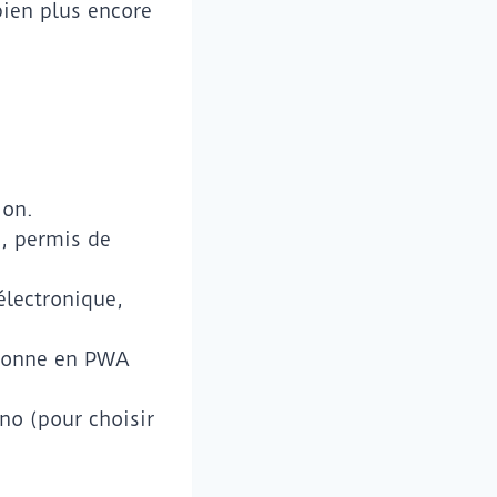
 bien plus encore
ion.
é, permis de
électronique,
ctionne en PWA
ino (pour choisir