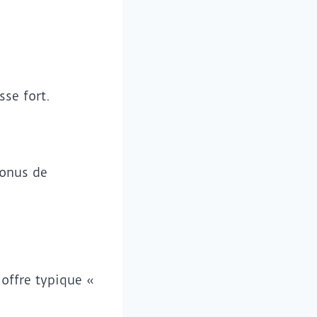
sse fort.
bonus de
offre typique «