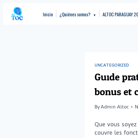
Inicio
¿Quiénes somos?
ALTOC PARAGUAY 2
▼
UNCATEGORIZED
Guide prat
bonus et 
By
Admin Altoc
N
Que vous soyez 
couvre les fonct