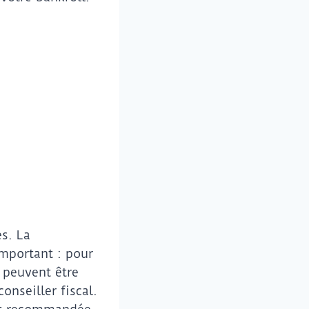
es. La
Important : pour
o peuvent être
onseiller fiscal.