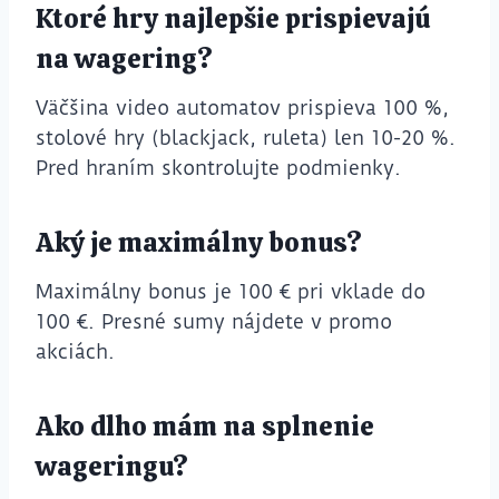
Ktoré hry najlepšie prispievajú
na wagering?
Väčšina video automatov prispieva 100 %,
stolové hry (blackjack, ruleta) len 10-20 %.
Pred hraním skontrolujte podmienky.
Aký je maximálny bonus?
Maximálny bonus je 100 € pri vklade do
100 €. Presné sumy nájdete v promo
akciách.
Ako dlho mám na splnenie
wageringu?