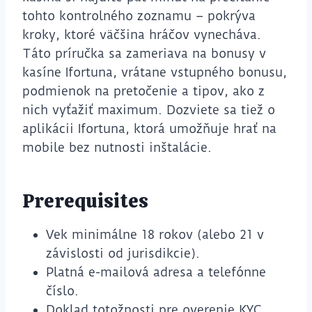
tohto kontrolného zoznamu – pokrýva
kroky, ktoré väčšina hráčov vynecháva.
Táto príručka sa zameriava na bonusy v
kasíne Ifortuna, vrátane vstupného bonusu,
podmienok na pretočenie a tipov, ako z
nich vyťažiť maximum. Dozviete sa tiež o
aplikácii Ifortuna, ktorá umožňuje hrať na
mobile bez nutnosti inštalácie.
Prerequisites
Vek minimálne 18 rokov (alebo 21 v
závislosti od jurisdikcie).
Platná e-mailová adresa a telefónne
číslo.
Doklad totožnosti pre overenie KYC