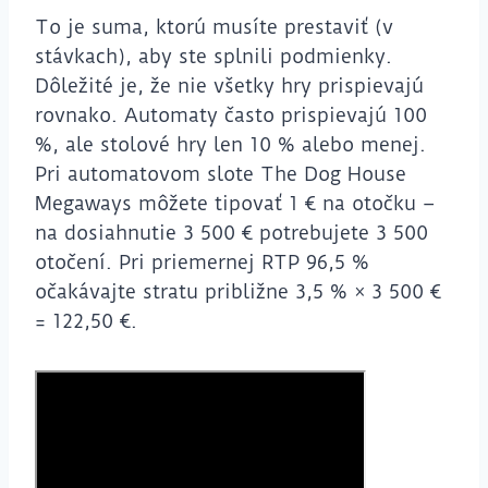
To je suma, ktorú musíte prestaviť (v
stávkach), aby ste splnili podmienky.
Dôležité je, že nie všetky hry prispievajú
rovnako. Automaty často prispievajú 100
%, ale stolové hry len 10 % alebo menej.
Pri automatovom slote The Dog House
Megaways môžete tipovať 1 € na otočku –
na dosiahnutie 3 500 € potrebujete 3 500
otočení. Pri priemernej RTP 96,5 %
očakávajte stratu približne 3,5 % × 3 500 €
= 122,50 €.