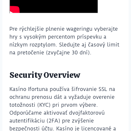
Pre rýchlejšie plnenie wageringu vyberajte
hry s vysokým percentom príspevku a
nízkym rozptylom. Sledujte aj časový limit
na pretočenie (zvyčajne 30 dní).
Security Overview
Kasíno Ifortuna používa šifrovanie SSL na
ochranu prenosu dát a vyžaduje overenie
totožnosti (KYC) pri prvom výbere.
Odporúčame aktivovať dvojfaktorovú
autentifikáciu (2FA) pre zvýšenie
bezpečnosti účtu. Kasíno je licencované a