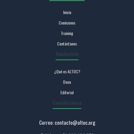
Inicio
Conócenos
Training
Contáctanos
Fundación
¿Qué es ALTOC?
Dona
Editorial
Contáctanos
Correo: contacto@altoc.org