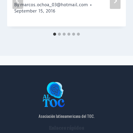
By
marcos.ochoa_03@hotmail.com
September 15, 2016
Asociación latinoamericana del TOC.
Enlaces rápidos