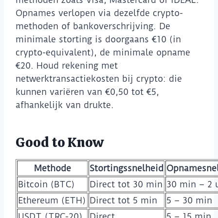
Opnames verlopen via dezelfde crypto-
methoden of bankoverschrijving. De
minimale storting is doorgaans €10 (in
crypto-equivalent), de minimale opname
€20. Houd rekening met
netwerktransactiekosten bij crypto: die
kunnen variëren van €0,50 tot €5,
afhankelijk van drukte.
Good to Know
Methode
Stortingssnelheid
Opnamesnel
Bitcoin (BTC)
Direct tot 30 min
30 min – 2 
Ethereum (ETH)
Direct tot 5 min
5 – 30 min
USDT (TRC-20)
Direct
5 – 15 min