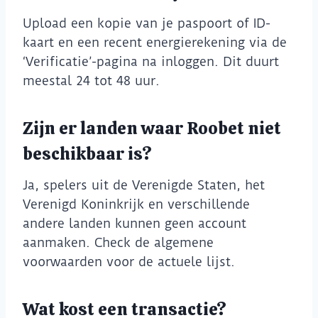
Upload een kopie van je paspoort of ID-
kaart en een recent energierekening via de
‘Verificatie’-pagina na inloggen. Dit duurt
meestal 24 tot 48 uur.
Zijn er landen waar Roobet niet
beschikbaar is?
Ja, spelers uit de Verenigde Staten, het
Verenigd Koninkrijk en verschillende
andere landen kunnen geen account
aanmaken. Check de algemene
voorwaarden voor de actuele lijst.
Wat kost een transactie?