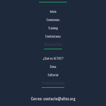
Inicio
Conócenos
Training
Contáctanos
Fundación
¿Qué es ALTOC?
Dona
Editorial
Contáctanos
Correo: contacto@altoc.org