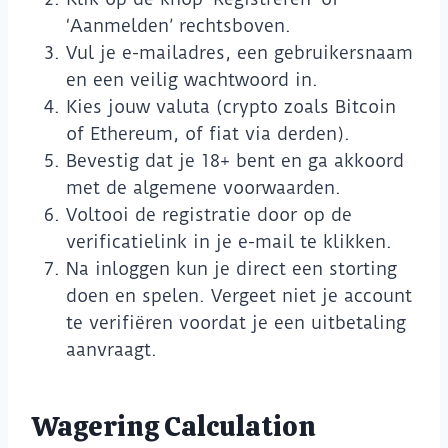
‘Aanmelden’ rechtsboven.
Vul je e-mailadres, een gebruikersnaam
en een veilig wachtwoord in.
Kies jouw valuta (crypto zoals Bitcoin
of Ethereum, of fiat via derden).
Bevestig dat je 18+ bent en ga akkoord
met de algemene voorwaarden.
Voltooi de registratie door op de
verificatielink in je e-mail te klikken.
Na inloggen kun je direct een storting
doen en spelen. Vergeet niet je account
te verifiëren voordat je een uitbetaling
aanvraagt.
Wagering Calculation