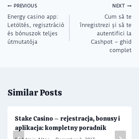
PREVIOUS
NEXT
Energy casino app:
Cum să te
Letöltés, regisztráció
înregistrezi și să te
és bónuszok teljes
autentifici la
útmutatója
Cashpot – ghid
complet
Similar Posts
Stake Casino – rejestracja, bonusy i
aplikacja: kompletny poradnik