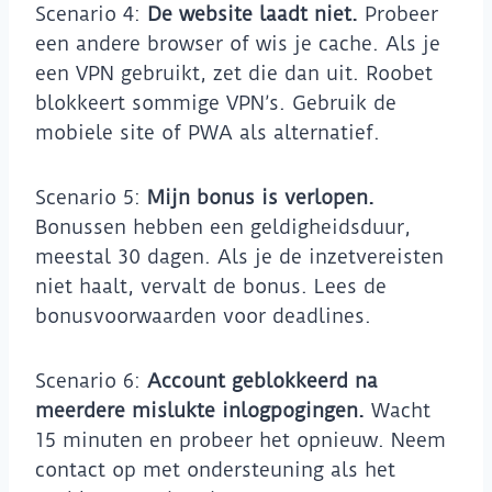
Scenario 4:
De website laadt niet.
Probeer
een andere browser of wis je cache. Als je
een VPN gebruikt, zet die dan uit. Roobet
blokkeert sommige VPN’s. Gebruik de
mobiele site of PWA als alternatief.
Scenario 5:
Mijn bonus is verlopen.
Bonussen hebben een geldigheidsduur,
meestal 30 dagen. Als je de inzetvereisten
niet haalt, vervalt de bonus. Lees de
bonusvoorwaarden voor deadlines.
Scenario 6:
Account geblokkeerd na
meerdere mislukte inlogpogingen.
Wacht
15 minuten en probeer het opnieuw. Neem
contact op met ondersteuning als het