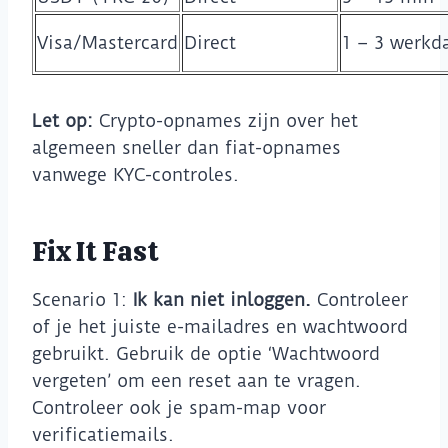
Visa/Mastercard
Direct
1 – 3 werkd
Let op:
Crypto-opnames zijn over het
algemeen sneller dan fiat-opnames
vanwege KYC-controles.
Fix It Fast
Scenario 1:
Ik kan niet inloggen.
Controleer
of je het juiste e-mailadres en wachtwoord
gebruikt. Gebruik de optie ‘Wachtwoord
vergeten’ om een reset aan te vragen.
Controleer ook je spam-map voor
verificatiemails.