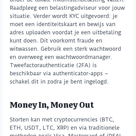
Raadpleeg een belastingadviseur voor jouw
situatie. Verder wordt KYC uitgevoerd: je
moet een identiteitskaart en bewijs van
adres uploaden voordat je een uitbetaling
kunt doen. Dit voorkomt fraude en
witwassen. Gebruik een sterk wachtwoord
en overweeg een wachtwoordmanager.
Tweefactorauthenticatie (2FA) is
beschikbaar via authenticator-apps –
schakel dit in zodra je bent ingelogd.
Money In, Money Out
Storten kan met cryptocurrencies (BTC,
ETH, USDT, LTC, XRP) en via traditionele
methoden zoals Visa, Mastercard of iDEAL.