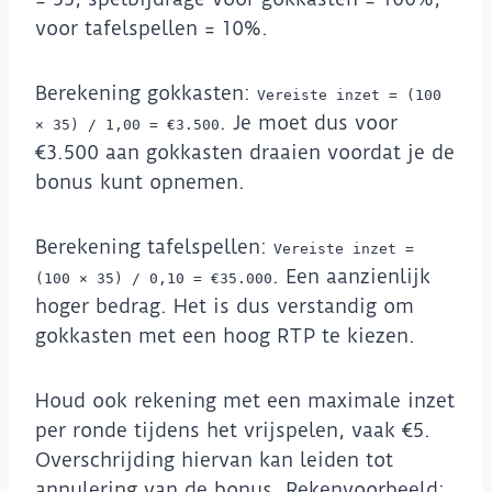
voor tafelspellen = 10%.
Berekening gokkasten:
Vereiste inzet = (100
. Je moet dus voor
× 35) / 1,00 = €3.500
€3.500 aan gokkasten draaien voordat je de
bonus kunt opnemen.
Berekening tafelspellen:
Vereiste inzet =
. Een aanzienlijk
(100 × 35) / 0,10 = €35.000
hoger bedrag. Het is dus verstandig om
gokkasten met een hoog RTP te kiezen.
Houd ook rekening met een maximale inzet
per ronde tijdens het vrijspelen, vaak €5.
Overschrijding hiervan kan leiden tot
annulering van de bonus. Rekenvoorbeeld: