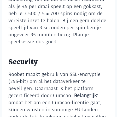
als je €5 per draai speelt op een gokkast,
heb je 3.500 / 5 = 700 spins nodig om de
vereiste inzet te halen. Bij een gemiddelde
speeltijd van 3 seconden per spin ben je
ongeveer 35 minuten bezig. Plan je
speelsessie dus goed.
Security
Roobet maakt gebruik van SSL-encryptie
(256-bit) om al het dataverkeer te
beveiligen. Daarnaast is het platform
gecertificeerd door Curacao.
Belangrijk:
omdat het om een Curacao-licentie gaat,
kunnen winsten in sommige EU-landen
onder de lokale inkomstenbelasting vallen.