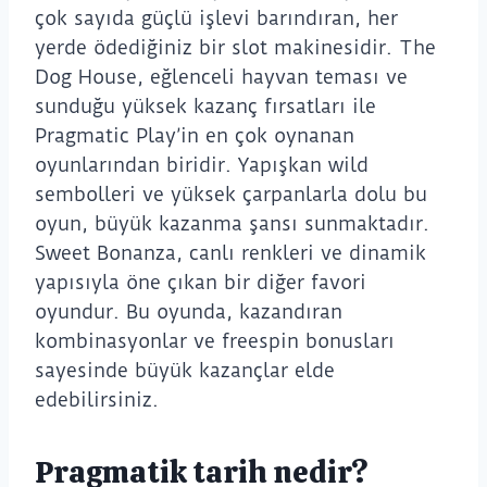
çok sayıda güçlü işlevi barındıran, her
yerde ödediğiniz bir slot makinesidir. The
Dog House, eğlenceli hayvan teması ve
sunduğu yüksek kazanç fırsatları ile
Pragmatic Play’in en çok oynanan
oyunlarından biridir. Yapışkan wild
sembolleri ve yüksek çarpanlarla dolu bu
oyun, büyük kazanma şansı sunmaktadır.
Sweet Bonanza, canlı renkleri ve dinamik
yapısıyla öne çıkan bir diğer favori
oyundur. Bu oyunda, kazandıran
kombinasyonlar ve freespin bonusları
sayesinde büyük kazançlar elde
edebilirsiniz.
Pragmatik tarih nedir?