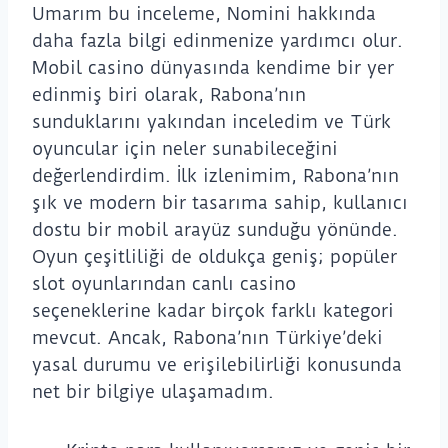
Umarım bu inceleme, Nomini hakkında
daha fazla bilgi edinmenize yardımcı olur.
Mobil casino dünyasında kendime bir yer
edinmiş biri olarak, Rabona’nın
sunduklarını yakından inceledim ve Türk
oyuncular için neler sunabileceğini
değerlendirdim. İlk izlenimim, Rabona’nın
şık ve modern bir tasarıma sahip, kullanıcı
dostu bir mobil arayüz sunduğu yönünde.
Oyun çeşitliliği de oldukça geniş; popüler
slot oyunlarından canlı casino
seçeneklerine kadar birçok farklı kategori
mevcut. Ancak, Rabona’nın Türkiye’deki
yasal durumu ve erişilebilirliği konusunda
net bir bilgiye ulaşamadım.