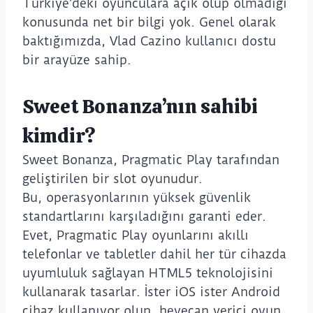
Türkiye’deki oyunculara açık olup olmadığı
konusunda net bir bilgi yok. Genel olarak
baktığımızda, Vlad Cazino kullanıcı dostu
bir arayüze sahip.
Sweet Bonanza’nın sahibi
kimdir?
Sweet Bonanza, Pragmatic Play tarafından
geliştirilen bir slot oyunudur.
Bu, operasyonlarının yüksek güvenlik
standartlarını karşıladığını garanti eder.
Evet, Pragmatic Play oyunlarını akıllı
telefonlar ve tabletler dahil her tür cihazda
uyumluluk sağlayan HTML5 teknolojisini
kullanarak tasarlar. İster iOS ister Android
cihaz kullanıyor olun, heyecan verici oyun