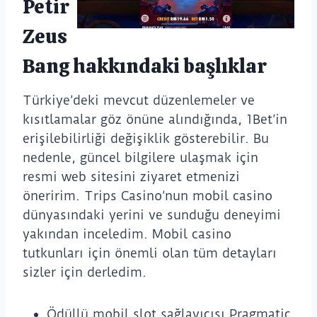
Petir
Zeus
Bang hakkındaki başlıklar
Türkiye’deki mevcut düzenlemeler ve
kısıtlamalar göz önüne alındığında, 1Bet’in
erişilebilirliği değişiklik gösterebilir. Bu
nedenle, güncel bilgilere ulaşmak için
resmi web sitesini ziyaret etmenizi
öneririm. Trips Casino’nun mobil casino
dünyasındaki yerini ve sunduğu deneyimi
yakından inceledim. Mobil casino
tutkunları için önemli olan tüm detayları
sizler için derledim.
Ödüllü mobil slot sağlayıcısı Pragmatic