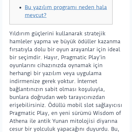
Bu yazılım programı neden hala
mevcut?
Yıldırım güçlerini kullanarak stratejik
hamleler yapma ve büyük ödüller kazanma
fırsatıyla dolu bir oyun arayanlar için ideal
bir seçimdir. Hayır, Pragmatic Play’in
oyunlarını cihazınızda oynamak için
herhangi bir yazılım veya uygulama
indirmenize gerek yoktur. İnternet
bağlantınızın sabit olması koşuluyla,
bunlara doğrudan web tarayıcınızdan
erişebilirsiniz. Ödüllü mobil slot sağlayıcısı
Pragmatic Play, en yeni sürümü Wisdom of
Athena ile antik Yunan mitolojisi diyarına
cesur bir yolculuk yapacağını duyurdu. Bu,