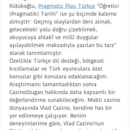
Kütükoğlu,
Pragmatic Play Türkçe
“Öğretici
(Pragmatik) Tarihi” ise şu biçimde kaleme
almıştƒr: Geçmiş olaylardan ders almak,
gelecekteki yolu doğru çizebilmek,
okuyucuya ahlakî ve millî duygular
aşılayabilmek maksadıyla yazılan bu tarz”
olarak tanımlamıştır.
Özellikle Türkçe dil desteği, bölgesel
kısıtlamalar ve Türk oyunculara özel
bonuslar gibi konulara odaklanacağım.
Araştırmamı tamamladıktan sonra
CasinoStugan hakkında daha kapsamlı bir
değerlendirme sunabileceğim. Mobil casino
dünyasında Vlad Cazino, kendine has bir
yer edinmeye çalışıyor. Benim
deneyimlerime göre, Vlad Cazino’nun