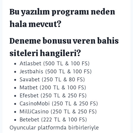
Bu yazılım programı neden
hala mevcut?
Deneme bonusu veren bahis
siteleri hangileri?
Atlasbet (500 TL & 100 FS)
Jestbahis (500 TL & 100 FS)
Savabet (250 TL & 80 FS)
Matbet (200 TL & 100 FS)
Efesbet (250 TL & 250 FS)
CasinoMobi (250 TL & 250 FS)
MilliCasino (250 TL & 250 FS)
Betebet (222 TL & 100 FS)
Oyuncular platformda birbirleriyle