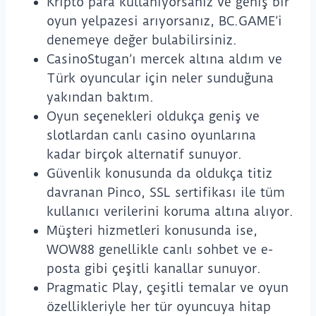
Kripto para kullanıyorsanız ve geniş bir
oyun yelpazesi arıyorsanız, BC.GAME’i
denemeye değer bulabilirsiniz.
CasinoStugan’ı mercek altına aldım ve
Türk oyuncular için neler sunduğuna
yakından baktım.
Oyun seçenekleri oldukça geniş ve
slotlardan canlı casino oyunlarına
kadar birçok alternatif sunuyor.
Güvenlik konusunda da oldukça titiz
davranan Pinсo, SSL sertifikası ile tüm
kullanıcı verilerini koruma altına alıyor.
Müşteri hizmetleri konusunda ise,
WOW88 genellikle canlı sohbet ve e-
posta gibi çeşitli kanallar sunuyor.
Pragmatic Play, çeşitli temalar ve oyun
özellikleriyle her tür oyuncuya hitap