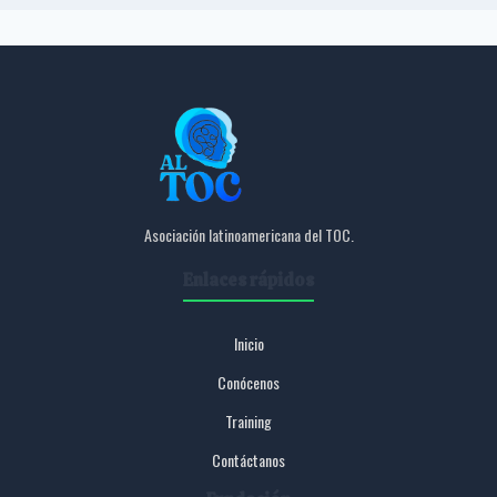
Asociación latinoamericana del TOC.
Enlaces rápidos
Inicio
Conócenos
Training
Contáctanos