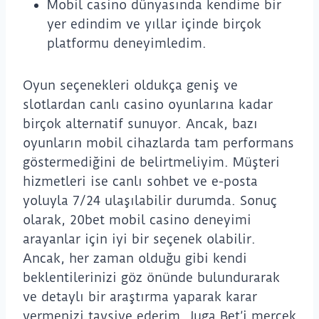
Mobil casino dünyasında kendime bir
yer edindim ve yıllar içinde birçok
platformu deneyimledim.
Oyun seçenekleri oldukça geniş ve
slotlardan canlı casino oyunlarına kadar
birçok alternatif sunuyor. Ancak, bazı
oyunların mobil cihazlarda tam performans
göstermediğini de belirtmeliyim. Müşteri
hizmetleri ise canlı sohbet ve e-posta
yoluyla 7/24 ulaşılabilir durumda. Sonuç
olarak, 20bet mobil casino deneyimi
arayanlar için iyi bir seçenek olabilir.
Ancak, her zaman olduğu gibi kendi
beklentilerinizi göz önünde bulundurarak
ve detaylı bir araştırma yaparak karar
vermenizi tavsiye ederim. Juga Bet’i mercek