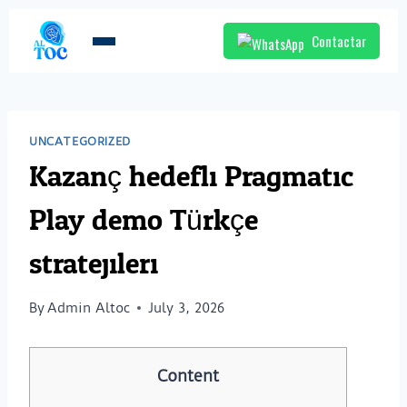
Contactar
UNCATEGORIZED
Kazanç hedefli Pragmatic
Play demo Türkçe
stratejileri
By
Admin Altoc
July 3, 2026
Content