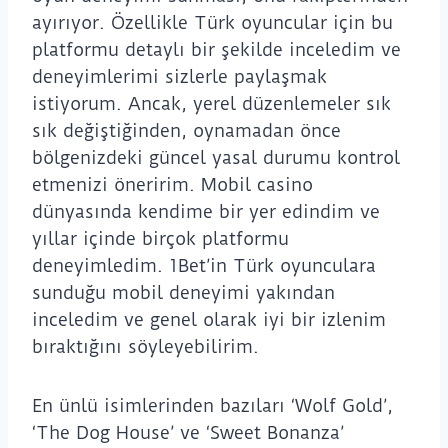
ayırıyor. Özellikle Türk oyuncular için bu
platformu detaylı bir şekilde inceledim ve
deneyimlerimi sizlerle paylaşmak
istiyorum. Ancak, yerel düzenlemeler sık
sık değiştiğinden, oynamadan önce
bölgenizdeki güncel yasal durumu kontrol
etmenizi öneririm. Mobil casino
dünyasında kendime bir yer edindim ve
yıllar içinde birçok platformu
deneyimledim. 1Bet’in Türk oyunculara
sunduğu mobil deneyimi yakından
inceledim ve genel olarak iyi bir izlenim
bıraktığını söyleyebilirim.
En ünlü isimlerinden bazıları ‘Wolf Gold’,
‘The Dog House’ ve ‘Sweet Bonanza’