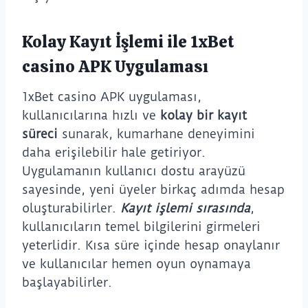
Kolay Kayıt İşlemi ile 1xBet
casino APK Uygulaması
1xBet casino APK uygulaması,
kullanıcılarına hızlı ve
kolay bir kayıt
süreci
sunarak, kumarhane deneyimini
daha erişilebilir hale getiriyor.
Uygulamanın kullanıcı dostu arayüzü
sayesinde, yeni üyeler birkaç adımda hesap
oluşturabilirler.
Kayıt işlemi sırasında
,
kullanıcıların temel bilgilerini girmeleri
yeterlidir. Kısa süre içinde hesap onaylanır
ve kullanıcılar hemen oyun oynamaya
başlayabilirler.