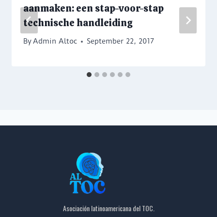
aanmaken: een stap-voor-stap
technische handleiding
By
Admin Altoc
September 22, 2017
Asociación latinoamericana del TOC.