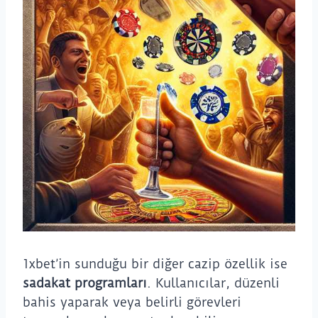
1xbet’in sunduğu bir diğer cazip özellik ise
sadakat programları
. Kullanıcılar, düzenli
bahis yaparak veya belirli görevleri