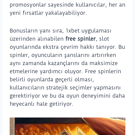
promosyonlar sayesinde kullanıcılar, her an
yeni fırsatlar yakalayabiliyor.
Bonusların yanı sıra, 1xbet uygulaması
üzerinden alınabilen
free spinler
, slot
oyunlarında ekstra çevrim hakkı tanıyor. Bu
spinler, oyuncuların şanslarını artırırken
aynı zamanda kazançlarını da maksimize
etmelerine yardımcı oluyor. Free spinlerin
belirli oyunlarda geçerli olması,
kullanıcıların stratejik seçimler yapmasını
gerektiriyor ve bu da oyun deneyimini daha
heyecanlı hale getiriyor.