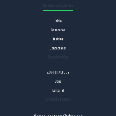
Enlaces rápidos
Inicio
Conócenos
Training
Contáctanos
Fundación
¿Qué es ALTOC?
Dona
Editorial
Contáctanos