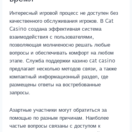
Интересный игровой процесс не доступен без
качественного обслуживания игроков. В Cat
Casino создана эффективная система
взаимодействия с пользователями,
позволяющая молниеносно решать любые
вопросы и обеспечивать комфорт на любом
этапе. Служба поддержки казино cat casino
предлагает несколько методов связи, а также
компактный информационный раздел, где
размещены ответы на востребованные
запросы.
Азартные участники могут обратиться за
помощью по разным причинам. Наиболее
частые вопросы связаны с доступом к