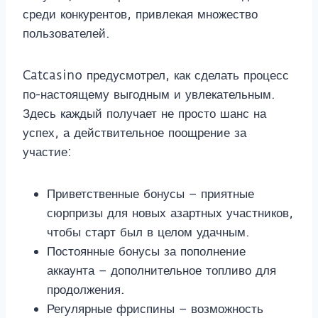
среди конкурентов, привлекая множество
пользователей.
Catcasino предусмотрел, как сделать процесс
по-настоящему выгодным и увлекательным.
Здесь каждый получает не просто шанс на
успех, а действительное поощрение за
участие:
Приветственные бонусы – приятные
сюрпризы для новых азартных участников,
чтобы старт был в целом удачным.
Постоянные бонусы за пополнение
аккаунта – дополнительное топливо для
продолжения.
Регулярные фриспины – возможность