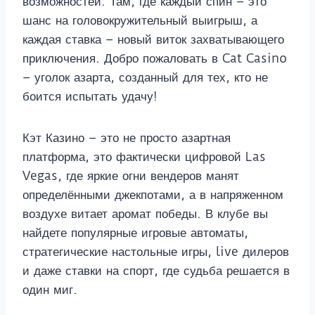
возможностей. Там, где каждый спин – это
шанс на головокружительный выигрыш, а
каждая ставка – новый виток захватывающего
приключения. Добро пожаловать в Cat Casino
– уголок азарта, созданный для тех, кто не
боится испытать удачу!
Кэт Казино – это не просто азартная
платформа, это фактически цифровой Las
Vegas, где яркие огни вендеров манят
определёнными джекпотами, а в напряженном
воздухе витает аромат победы. В клубе вы
найдете популярные игровые автоматы,
стратегические настольные игры, live дилеров
и даже ставки на спорт, где судьба решается в
один миг.