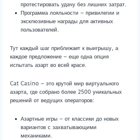
протестировать удачу без лишних затрат.
Программа лояльности – привилегии и
эксклюзивные награды для активных
пользователей.
Тут каждый шаг приближает к выигрышу, а
каждое предложение – еще одна опция
испытать азарт во всей красе.
Cat Casino – это крутой мир виртуального
азарта, где собрано более 2500 уникальных
решений от ведущих операторов:
Азартные игры – от классики до новых
вариантов с захватывающими
механиками.