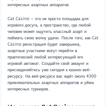
интересных азартных аппаратов.
Cat Casino – это не просто площадка для
игрового досуга, а пространство, где любой
человек может ощутить классный азарт и
поймать свою волну удачи. После того, как Cat
Casino регистрация будет завершена,
азартные участники могут перейти в
практический любой интересующий его
игровой автомат. Создайте свой аккаунт и
присоединяйтесь уже сегодня к казино веб-
ресурсу. На веб-ресурсе вас ждёт около 4300
привлекательных азартных аппаратов и уйма
интересных турниров.