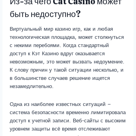
Из-за чего Cat Casino может
быть недоступно?
Виртуальный мир казино игр, как и любая
технологическая площадка, может столкнуться
с некими перебоями. Когда стандартный
доступ к Кэт Казино вдруг оказывается
невозможным, это может вызвать недоумение.
К слову причин у такой ситуации несколько, и
в большинстве случаев решение ищется
незамедлительно.
Одна из наиболее известных ситуаций –
система безопасности временно лимитировала
доступ к учетной записи. Веб-сайты с высоким
уровнем защиты всё время отслеживают