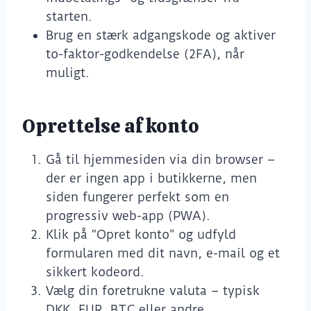
starten.
Brug en stærk adgangskode og aktiver
to-faktor-godkendelse (2FA), når
muligt.
Oprettelse af konto
Gå til hjemmesiden via din browser –
der er ingen app i butikkerne, men
siden fungerer perfekt som en
progressiv web-app (PWA).
Klik på “Opret konto” og udfyld
formularen med dit navn, e-mail og et
sikkert kodeord.
Vælg din foretrukne valuta – typisk
DKK, EUR, BTC eller andre