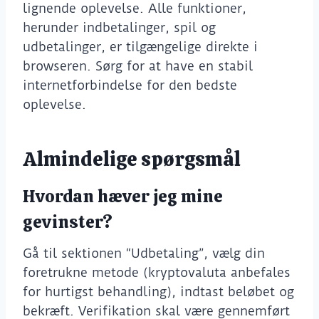
lignende oplevelse. Alle funktioner,
herunder indbetalinger, spil og
udbetalinger, er tilgængelige direkte i
browseren. Sørg for at have en stabil
internetforbindelse for den bedste
oplevelse.
Almindelige spørgsmål
Hvordan hæver jeg mine
gevinster?
Gå til sektionen “Udbetaling”, vælg din
foretrukne metode (kryptovaluta anbefales
for hurtigst behandling), indtast beløbet og
bekræft. Verifikation skal være gennemført