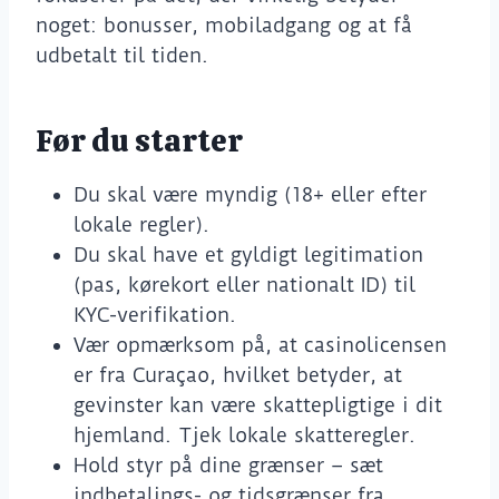
noget: bonusser, mobiladgang og at få
udbetalt til tiden.
Før du starter
Du skal være myndig (18+ eller efter
lokale regler).
Du skal have et gyldigt legitimation
(pas, kørekort eller nationalt ID) til
KYC-verifikation.
Vær opmærksom på, at casinolicensen
er fra Curaçao, hvilket betyder, at
gevinster kan være skattepligtige i dit
hjemland. Tjek lokale skatteregler.
Hold styr på dine grænser – sæt
indbetalings- og tidsgrænser fra