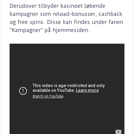
Derudover tilbyder kasinoet løbende
kampagner som reload-bonusser, cashback
og free spins. Disse kan findes under fanen
“Kampagner” på hjemmesiden.