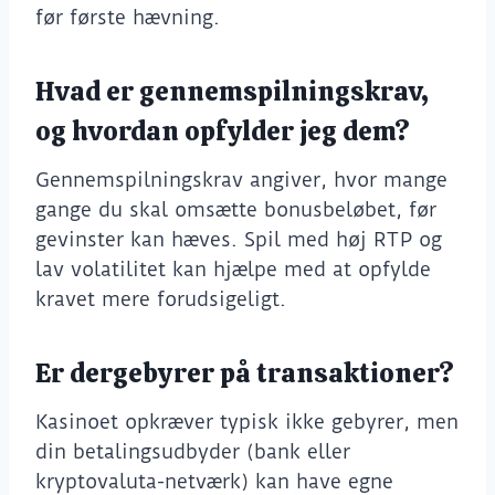
før første hævning.
Hvad er gennemspilningskrav,
og hvordan opfylder jeg dem?
Gennemspilningskrav angiver, hvor mange
gange du skal omsætte bonusbeløbet, før
gevinster kan hæves. Spil med høj RTP og
lav volatilitet kan hjælpe med at opfylde
kravet mere forudsigeligt.
Er dergebyrer på transaktioner?
Kasinoet opkræver typisk ikke gebyrer, men
din betalingsudbyder (bank eller
kryptovaluta-netværk) kan have egne