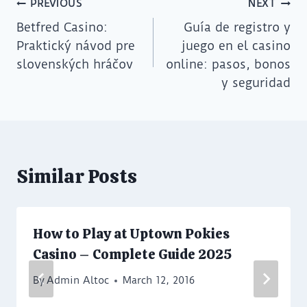
PREVIOUS
NEXT
Betfred Casino:
Guía de registro y
Praktický návod pre
juego en el casino
slovenských hráčov
online: pasos, bonos
y seguridad
Similar Posts
How to Play at Uptown Pokies
Casino – Complete Guide 2025
By
Admin Altoc
March 12, 2016