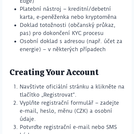
Edge)
Platební nástroj – kreditní/debetní
karta, e-peněženka nebo kryptoměna
Doklad totožnosti (občanský průkaz,
pas) pro dokončení KYC procesu
Osobní doklad s adresou (např. účet za
energie) – v některých případech
Creating Your Account
Navštivte oficiální stránku a klikněte na
tlačítko „Registrovat“.
Vyplňte registrační formulář – zadejte
e-mail, heslo, měnu (CZK) a osobní
údaje.
Potvrďte registrační e-mail nebo SMS