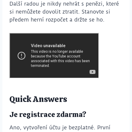
Další radou je nikdy nehrát s penězi, které
si nemůžete dovolit ztratit. Stanovte si
předem herní rozpočet a držte se ho.
Quick Answers
Je registrace zdarma?
Ano, vytvoření účtu je bezplatné. První