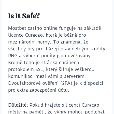
Is It Safe?
Mostbet casino online funguje na základě
licence Curacao, která je běžná pro
mezinárodní herny. To znamená, že
všechny hry procházejí pravidelnými audity
RNG a výherní podíly jsou ověřovány.
Kromě toho je stránka chráněna
protokolem SSL, který šifruje veškerou
komunikaci mezi vámi a serverem.
Dvoufaktorové ověření (2FA) je k dispozici
pro extra zabezpečení účtu.
Důležité:
Pokud hrajete s licencí Curacao,
mějte na paměti, že výhry mohou podléhat