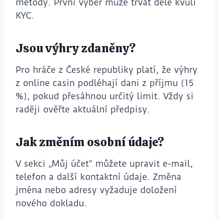
metody. První výběr může trvat déle kvůli
KYC.
Jsou výhry zdaněny?
Pro hráče z České republiky platí, že výhry
z online casin podléhají dani z příjmu (15
%), pokud přesáhnou určitý limit. Vždy si
raději ověřte aktuální předpisy.
Jak změním osobní údaje?
V sekci „Můj účet“ můžete upravit e-mail,
telefon a další kontaktní údaje. Změna
jména nebo adresy vyžaduje doložení
nového dokladu.