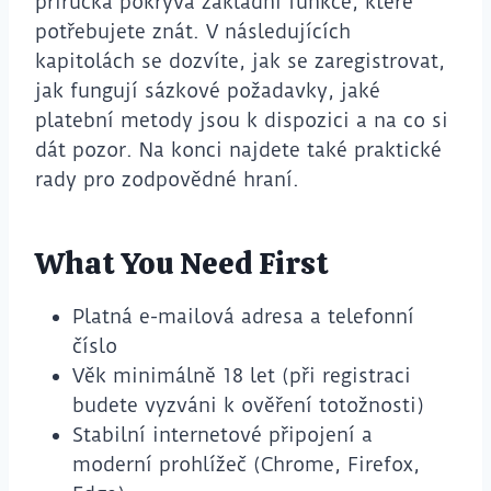
příručka pokrývá základní funkce, které
potřebujete znát. V následujících
kapitolách se dozvíte, jak se zaregistrovat,
jak fungují sázkové požadavky, jaké
platební metody jsou k dispozici a na co si
dát pozor. Na konci najdete také praktické
rady pro zodpovědné hraní.
What You Need First
Platná e-mailová adresa a telefonní
číslo
Věk minimálně 18 let (při registraci
budete vyzváni k ověření totožnosti)
Stabilní internetové připojení a
moderní prohlížeč (Chrome, Firefox,