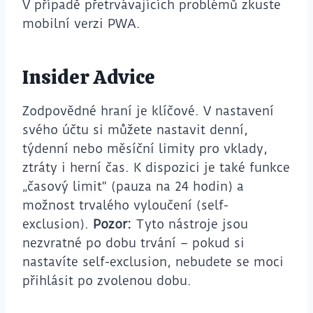
V případě přetrvávajících problémů zkuste
mobilní verzi PWA.
Insider Advice
Zodpovědné hraní je klíčové. V nastavení
svého účtu si můžete nastavit denní,
týdenní nebo měsíční limity pro vklady,
ztráty i herní čas. K dispozici je také funkce
„časový limit“ (pauza na 24 hodin) a
možnost trvalého vyloučení (self-
exclusion).
Pozor:
Tyto nástroje jsou
nezvratné po dobu trvání – pokud si
nastavíte self-exclusion, nebudete se moci
přihlásit po zvolenou dobu.