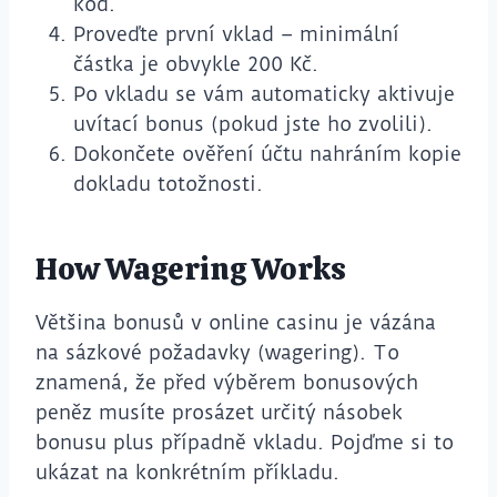
kód.
Proveďte první vklad – minimální
částka je obvykle 200 Kč.
Po vkladu se vám automaticky aktivuje
uvítací bonus (pokud jste ho zvolili).
Dokončete ověření účtu nahráním kopie
dokladu totožnosti.
How Wagering Works
Většina bonusů v online casinu je vázána
na sázkové požadavky (wagering). To
znamená, že před výběrem bonusových
peněz musíte prosázet určitý násobek
bonusu plus případně vkladu. Pojďme si to
ukázat na konkrétním příkladu.