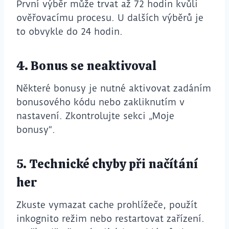
První výběr může trvat až 72 hodin kvůli
ověřovacímu procesu. U dalších výběrů je
to obvykle do 24 hodin.
4. Bonus se neaktivoval
Některé bonusy je nutné aktivovat zadáním
bonusového kódu nebo zakliknutím v
nastavení. Zkontrolujte sekci „Moje
bonusy“.
5. Technické chyby při načítání
her
Zkuste vymazat cache prohlížeče, použít
inkognito režim nebo restartovat zařízení.