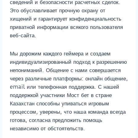
сведений и безопасности расчетных сделок.
Это обуславливает прочную охрану от
хищений и гарантирует конфиденциальность
приватной информации всякого пользователя
веб-сайта.
Мы дорожим каждого геймера и создаем
индивидуализированный подход к разрешению
непониманий. Общение с нами совершается
через различные платформы: онлайн общение,
email или телефонная поддержка. С нашей
поддержкой участники Мост бет в стране
Казахстан способны упиваться игровым
процессом, уверены, что наша команда всегда
готова, согласна предложить помощь
независимо от обстоятельств.