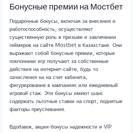
Бонусные премии на Мостбет
Подарочные бонусы, включая за внесения и
работоспособность, осуществляют
существенную роль в призыве и завлечении
геймеров на сайте Mostbet в Казахстане. Они
выражают собой бонусные премии, которые
поклонники игр получают за собственные
действия на интернет-сайте, будь то
зачисления на на счет кабинета,
фигурирование в кампаниях или ежедневный
игровой стаж. Эти бонусы имеют шанс
содержать льготные ставки на спорт, поднятые
факторы преуспевания.
Вдобавок, акции-бонусы надежности и VIP