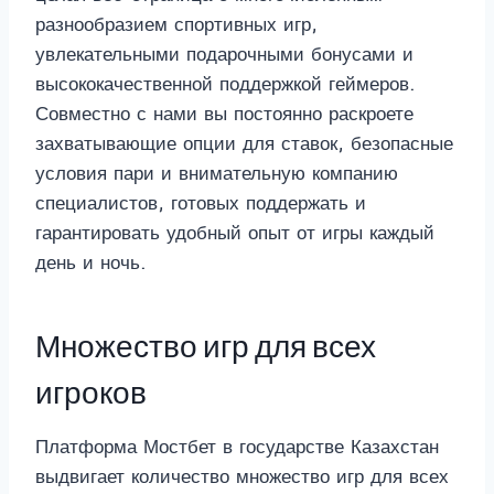
разнообразием спортивных игр,
увлекательными подарочными бонусами и
высококачественной поддержкой геймеров.
Совместно с нами вы постоянно раскроете
захватывающие опции для ставок, безопасные
условия пари и внимательную компанию
специалистов, готовых поддержать и
гарантировать удобный опыт от игры каждый
день и ночь.
Множество игр для всех
игроков
Платформа Мостбет в государстве Казахстан
выдвигает количество множество игр для всех