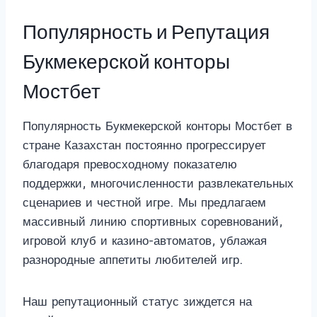
Популярность и Репутация
Букмекерской конторы
Мостбет
Популярность Букмекерской конторы Мостбет в
стране Казахстан постоянно прогрессирует
благодаря превосходному показателю
поддержки, многочисленности развлекательных
сценариев и честной игре. Мы предлагаем
массивный линию спортивных соревнований,
игровой клуб и казино-автоматов, ублажая
разнородные аппетиты любителей игр.
Наш репутационный статус зиждется на