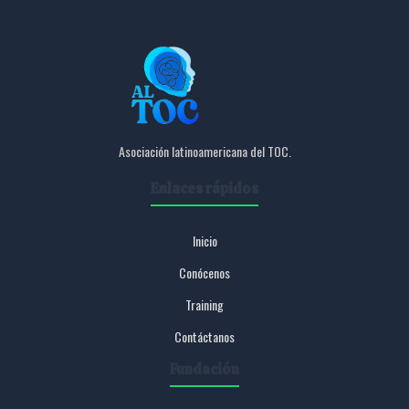
Asociación latinoamericana del TOC.
Enlaces rápidos
Inicio
Conócenos
Training
Contáctanos
Fundación