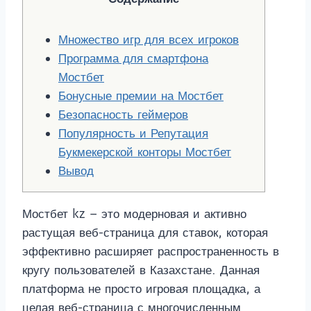
Множество игр для всех игроков
Программа для смартфона
Мостбет
Бонусные премии на Мостбет
Безопасность геймеров
Популярность и Репутация
Букмекерской конторы Мостбет
Вывод
Мостбет kz – это модерновая и активно
растущая веб-страница для ставок, которая
эффективно расширяет распространенность в
кругу пользователей в Казахстане. Данная
платформа не просто игровая площадка, а
целая веб-страница с многочисленным