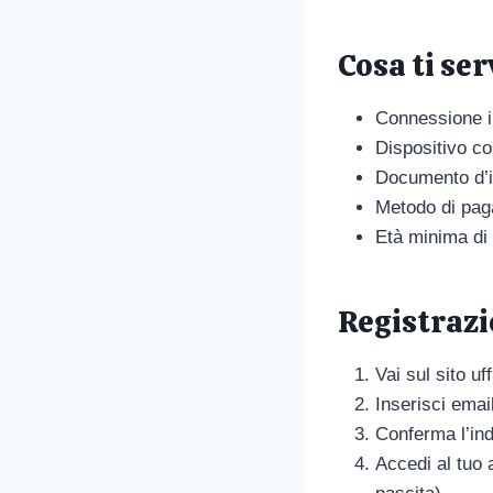
Cosa ti se
Connessione in
Dispositivo c
Documento d’id
Metodo di paga
Età minima di 
Registraz
Vai sul sito uf
Inserisci emai
Conferma l’indi
Accedi al tuo 