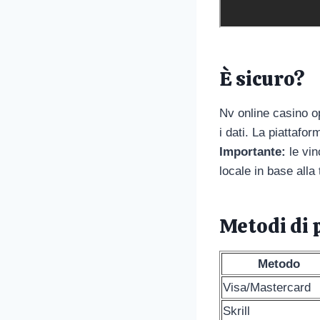
È sicuro?
Nv online casino op
i dati. La piattafo
Importante:
le vin
locale in base alla
Metodi di
Metodo
Visa/Mastercard
Skrill