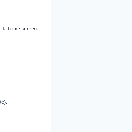
 alla home screen
to).