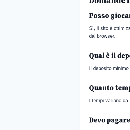
Domande f
Posso gioca
Sì, il sito è ottim
dal browser.
Qual è il de
Il deposito minimo
Quanto tempo
I tempi variano da p
Devo pagare 