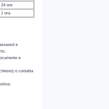
 24 ore
 1 ora
 password e
rto.
 documento e
chiesto) o contatta
sitivo.