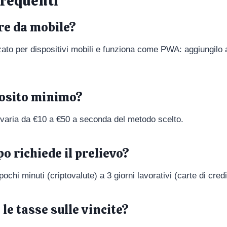
requenti
re da mobile?
izzato per dispositivi mobili e funziona come PWA: aggiungilo
posito minimo?
 varia da €10 a €50 a seconda del metodo scelto.
 richiede il prelievo?
ochi minuti (criptovalute) a 3 giorni lavorativi (carte di credi
le tasse sulle vincite?