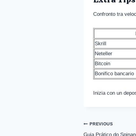
Confronto tra veloc
Skrill
Neteller
Bitcoin
Bonifico bancario
Inizia con un depos
PREVIOUS
Guia Prático do Spina