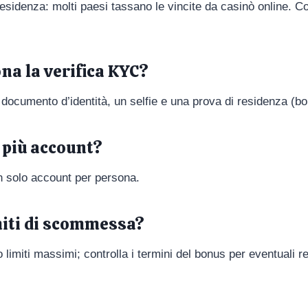
esidenza: molti paesi tassano le vincite da casinò online. C
na la verifica KYC?
documento d’identità, un selfie e una prova di residenza (bol
 più account?
n solo account per persona.
miti di scommessa?
 limiti massimi; controlla i termini del bonus per eventuali re