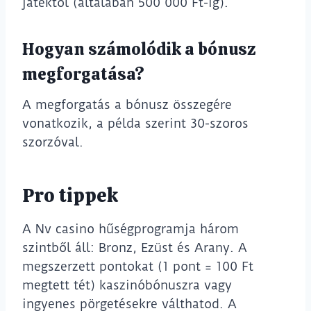
játéktól (általában 500 000 Ft-ig).
Hogyan számolódik a bónusz
megforgatása?
A megforgatás a bónusz összegére
vonatkozik, a példa szerint 30-szoros
szorzóval.
Pro tippek
A Nv casino hűségprogramja három
szintből áll: Bronz, Ezüst és Arany. A
megszerzett pontokat (1 pont = 100 Ft
megtett tét) kaszinóbónuszra vagy
ingyenes pörgetésekre válthatod. A