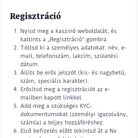
Regisztráció
Nyisd meg a kaszinó weboldalát, és
kattints a „Regisztráció” gombra.
Töltsd ki a személyes adatokat: név, e-
mail, telefonszám, lakcím, születési
dátum.
Állíts be erős jelszót (kis- és nagybetű,
szám, speciális karakter).
Erősítsd meg a regisztrációt az e-
mailben kapott linkkel.
Add meg a szükséges KYC-
dokumentumokat (személyi igazolvány,
számla) a teljes hozzáféréshez.
Első befizetés előtt tekintsd át a Nv