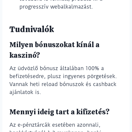
progresszív webalkalmazást.
Tudnivalók
Milyen bónuszokat kínál a
kaszinó?
Az üdvözlő bónusz általában 100% a
befizetésedre, plusz ingyenes pörgetések.
Vannak heti reload bónuszok és cashback
ajánlatok is.
Mennyi ideig tart a kifizetés?
Az e-pénztárcák esetében azonnali,