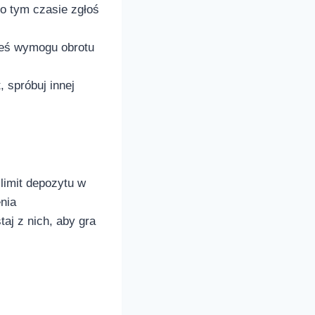
o tym czasie zgłoś
łeś wymogu obrotu
 spróbuj innej
limit depozytu w
enia
aj z nich, aby gra