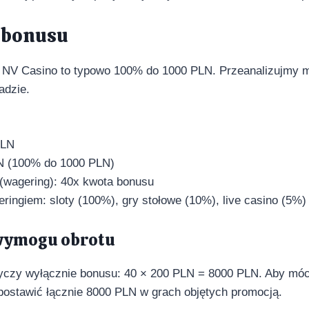
e bonusu
 NV Casino to typowo 100% do 1000 PLN. Przeanalizujmy 
adzie.
PLN
N (100% do 1000 PLN)
wagering): 40x kwota bonusu
ringiem: sloty (100%), gry stołowe (10%), live casino (5%)
wymogu obrotu
czy wyłącznie bonusu: 40 × 200 PLN = 8000 PLN. Aby móc
postawić łącznie 8000 PLN w grach objętych promocją.