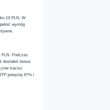
jako 10 PLN. W
spełnić wymóg
ktywne.
 1 PLN. Podczas
ż dostałeś bonus
znie tracisz
 RTP powyżej 97% i