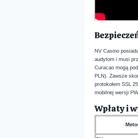
Bezpieczeń
NV Casino posiada
audytom i musi prz
Curacao mogą pod
PLN). Zawsze skon
protokołem SSL 256
mobilnej wersji PW
Wpłaty i 
Meto