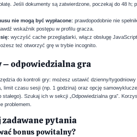
łatę. Jeśli dokumenty są zatwierdzone, poczekaj do 48 h; p
usu nie mogą być wypłacone:
prawdopodobnie nie spełni
rawdź wskaźnik postępu w profilu gracza.
się:
wyczyść cache przeglądarki, włącz obsługę JavaScript,
ożesz też otworzyć grę w trybie incognito.
y – odpowiedzialna gra
zędzia do kontroli gry: możesz ustawić dzienny/tygodniowy 
, limit czasu sesji (np. 1 godzina) oraz opcję samowyklucz
stałego). Szukaj ich w sekcji „Odpowiedzialna gra”. Korzyst
nie problemem.
j zadawane pytania
wać bonus powitalny?