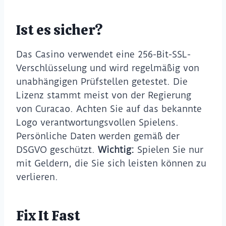
Ist es sicher?
Das Casino verwendet eine 256-Bit-SSL-
Verschlüsselung und wird regelmäßig von
unabhängigen Prüfstellen getestet. Die
Lizenz stammt meist von der Regierung
von Curacao. Achten Sie auf das bekannte
Logo verantwortungsvollen Spielens.
Persönliche Daten werden gemäß der
DSGVO geschützt.
Wichtig:
Spielen Sie nur
mit Geldern, die Sie sich leisten können zu
verlieren.
Fix It Fast