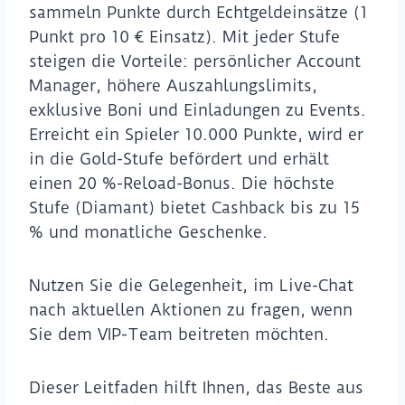
sammeln Punkte durch Echtgeldeinsätze (1
Punkt pro 10 € Einsatz). Mit jeder Stufe
steigen die Vorteile: persönlicher Account
Manager, höhere Auszahlungslimits,
exklusive Boni und Einladungen zu Events.
Erreicht ein Spieler 10.000 Punkte, wird er
in die Gold-Stufe befördert und erhält
einen 20 %-Reload-Bonus. Die höchste
Stufe (Diamant) bietet Cashback bis zu 15
% und monatliche Geschenke.
Nutzen Sie die Gelegenheit, im Live-Chat
nach aktuellen Aktionen zu fragen, wenn
Sie dem VIP-Team beitreten möchten.
Dieser Leitfaden hilft Ihnen, das Beste aus