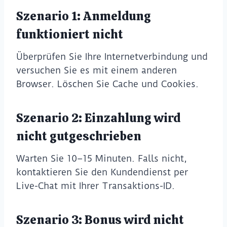
Szenario 1: Anmeldung
funktioniert nicht
Überprüfen Sie Ihre Internetverbindung und
versuchen Sie es mit einem anderen
Browser. Löschen Sie Cache und Cookies.
Szenario 2: Einzahlung wird
nicht gutgeschrieben
Warten Sie 10–15 Minuten. Falls nicht,
kontaktieren Sie den Kundendienst per
Live-Chat mit Ihrer Transaktions-ID.
Szenario 3: Bonus wird nicht