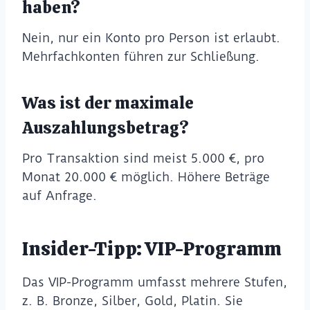
haben?
Nein, nur ein Konto pro Person ist erlaubt.
Mehrfachkonten führen zur Schließung.
Was ist der maximale
Auszahlungsbetrag?
Pro Transaktion sind meist 5.000 €, pro
Monat 20.000 € möglich. Höhere Beträge
auf Anfrage.
Insider-Tipp: VIP-Programm
Das VIP-Programm umfasst mehrere Stufen,
z. B. Bronze, Silber, Gold, Platin. Sie