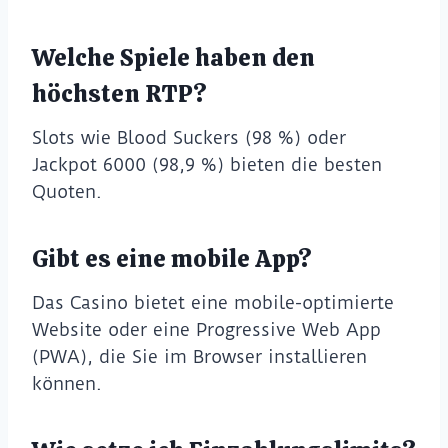
Welche Spiele haben den
höchsten RTP?
Slots wie Blood Suckers (98 %) oder
Jackpot 6000 (98,9 %) bieten die besten
Quoten.
Gibt es eine mobile App?
Das Casino bietet eine mobile-optimierte
Website oder eine Progressive Web App
(PWA), die Sie im Browser installieren
können.