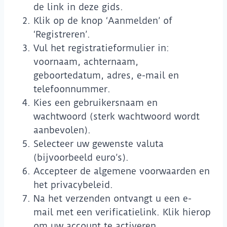
de link in deze gids.
Klik op de knop ‘Aanmelden’ of
‘Registreren’.
Vul het registratieformulier in:
voornaam, achternaam,
geboortedatum, adres, e-mail en
telefoonnummer.
Kies een gebruikersnaam en
wachtwoord (sterk wachtwoord wordt
aanbevolen).
Selecteer uw gewenste valuta
(bijvoorbeeld euro’s).
Accepteer de algemene voorwaarden en
het privacybeleid.
Na het verzenden ontvangt u een e-
mail met een verificatielink. Klik hierop
om uw account te activeren.