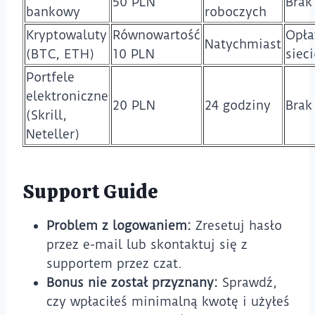
50 PLN
Brak
bankowy
roboczych
Kryptowaluty
Równowartość
Opła
Natychmiast
(BTC, ETH)
10 PLN
siec
Portfele
elektroniczne
20 PLN
24 godziny
Brak
(Skrill,
Neteller)
Support Guide
Problem z logowaniem:
Zresetuj hasło
przez e-mail lub skontaktuj się z
supportem przez czat.
Bonus nie został przyznany:
Sprawdź,
czy wpłaciłeś minimalną kwotę i użyłeś