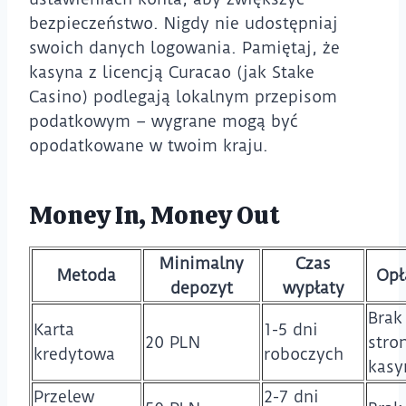
bezpieczeństwo. Nigdy nie udostępniaj
swoich danych logowania. Pamiętaj, że
kasyna z licencją Curacao (jak Stake
Casino) podlegają lokalnym przepisom
podatkowym – wygrane mogą być
opodatkowane w twoim kraju.
Money In, Money Out
Minimalny
Czas
Metoda
Opł
depozyt
wypłaty
Brak
Karta
1-5 dni
20 PLN
stro
kredytowa
roboczych
kasy
Przelew
2-7 dni