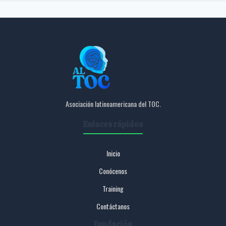
Asociación latinoamericana del TOC.
Enlaces rápidos
Inicio
Conócenos
Training
Contáctanos
Fundación