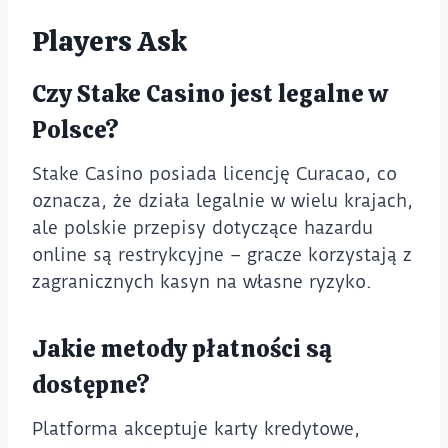
Players Ask
Czy Stake Casino jest legalne w
Polsce?
Stake Casino posiada licencję Curacao, co
oznacza, że działa legalnie w wielu krajach,
ale polskie przepisy dotyczące hazardu
online są restrykcyjne – gracze korzystają z
zagranicznych kasyn na własne ryzyko.
Jakie metody płatności są
dostępne?
Platforma akceptuje karty kredytowe,