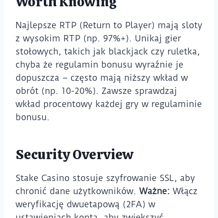
Worth Knowing
Najlepsze RTP (Return to Player) mają sloty
z wysokim RTP (np. 97%+). Unikaj gier
stołowych, takich jak blackjack czy ruletka,
chyba że regulamin bonusu wyraźnie je
dopuszcza – często mają niższy wkład w
obrót (np. 10-20%). Zawsze sprawdzaj
wkład procentowy każdej gry w regulaminie
bonusu.
Security Overview
Stake Casino stosuje szyfrowanie SSL, aby
chronić dane użytkowników.
Ważne:
Włącz
weryfikację dwuetapową (2FA) w
ustawieniach konta, aby zwiększyć