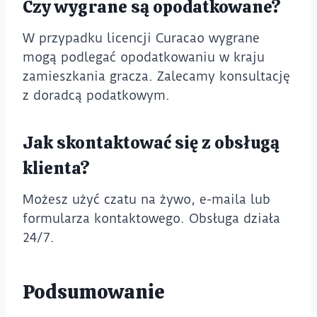
Czy wygrane są opodatkowane?
W przypadku licencji Curacao wygrane
mogą podlegać opodatkowaniu w kraju
zamieszkania gracza. Zalecamy konsultację
z doradcą podatkowym.
Jak skontaktować się z obsługą
klienta?
Możesz użyć czatu na żywo, e-maila lub
formularza kontaktowego. Obsługa działa
24/7.
Podsumowanie