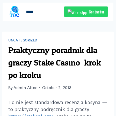
Contactar
UNCATEGORIZED
Praktyczny poradnik dla
graczy Stake Casino: krok
po kroku
By
Admin Altoc
October 2, 2018
To nie jest standardowa recenzja kasyna —
to praktyczny podręcznik dla graczy