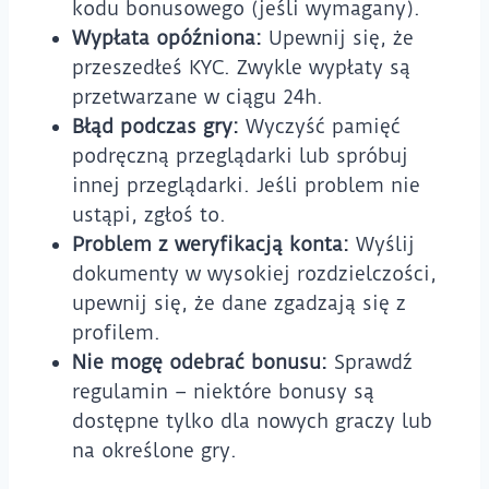
kodu bonusowego (jeśli wymagany).
Wypłata opóźniona:
Upewnij się, że
przeszedłeś KYC. Zwykle wypłaty są
przetwarzane w ciągu 24h.
Błąd podczas gry:
Wyczyść pamięć
podręczną przeglądarki lub spróbuj
innej przeglądarki. Jeśli problem nie
ustąpi, zgłoś to.
Problem z weryfikacją konta:
Wyślij
dokumenty w wysokiej rozdzielczości,
upewnij się, że dane zgadzają się z
profilem.
Nie mogę odebrać bonusu:
Sprawdź
regulamin – niektóre bonusy są
dostępne tylko dla nowych graczy lub
na określone gry.