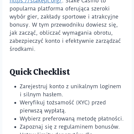
https://stakepl.org/
. Stake Casino to
popularna platforma oferująca szeroki
wybór gier, zakłady sportowe i atrakcyjne
bonusy. W tym przewodniku dowiesz się,
jak zacząć, obliczać wymagania obrotu,
zabezpieczyć konto i efektywnie zarządzać
środkami.
Quick Checklist
Zarejestruj konto z unikalnym loginem
i silnym hasłem.
Weryfikuj tożsamość (KYC) przed
pierwszą wypłatą.
Wybierz preferowaną metodę płatności.
Zapoznaj się z regulaminem bonusów.