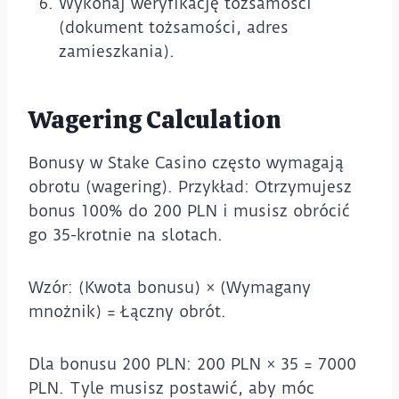
Wykonaj weryfikację tożsamości
(dokument tożsamości, adres
zamieszkania).
Wagering Calculation
Bonusy w Stake Casino często wymagają
obrotu (wagering). Przykład: Otrzymujesz
bonus 100% do 200 PLN i musisz obrócić
go 35-krotnie na slotach.
Wzór: (Kwota bonusu) × (Wymagany
mnożnik) = Łączny obrót.
Dla bonusu 200 PLN: 200 PLN × 35 = 7000
PLN. Tyle musisz postawić, aby móc