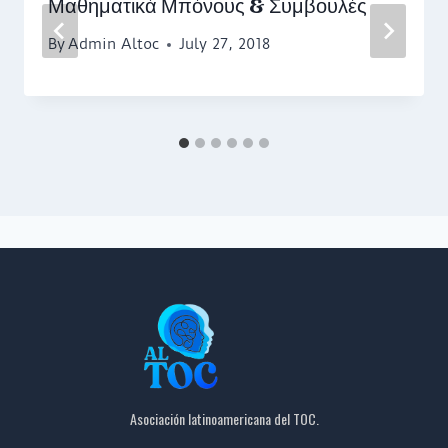
Μαθηματικά Μπόνους & Συμβουλές
By
Admin Altoc
July 27, 2018
Asociación latinoamericana del TOC.