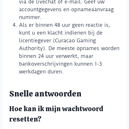
via de livechat of e-mail. Geef uw
accountgegevens en opnameaanvraag
nummer.
Als er binnen 48 uur geen reactie is,
kunt u een klacht indienen bij de
licentiegever (Curacao Gaming
Authority). De meeste opnames worden
binnen 24 uur verwerkt, maar
bankoverschrijvingen kunnen 1-3
werkdagen duren.
Snelle antwoorden
Hoe kan ik mijn wachtwoord
resetten?