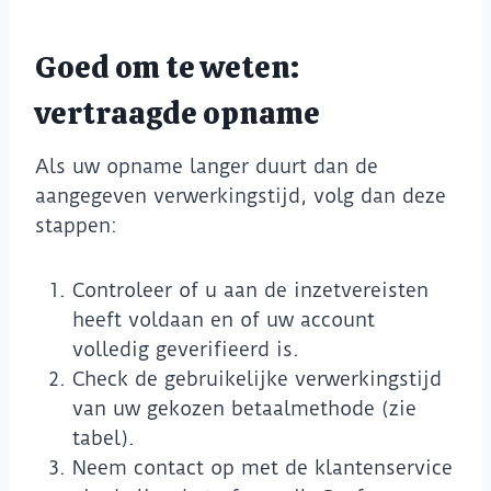
Goed om te weten:
vertraagde opname
Als uw opname langer duurt dan de
aangegeven verwerkingstijd, volg dan deze
stappen:
Controleer of u aan de inzetvereisten
heeft voldaan en of uw account
volledig geverifieerd is.
Check de gebruikelijke verwerkingstijd
van uw gekozen betaalmethode (zie
tabel).
Neem contact op met de klantenservice