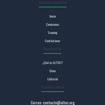
Enlaces rápidos
Inicio
Conócenos
Training
Contáctanos
Fundación
¿Qué es ALTOC?
Dona
Editorial
Contáctanos
Correo: contacto@altoc.org