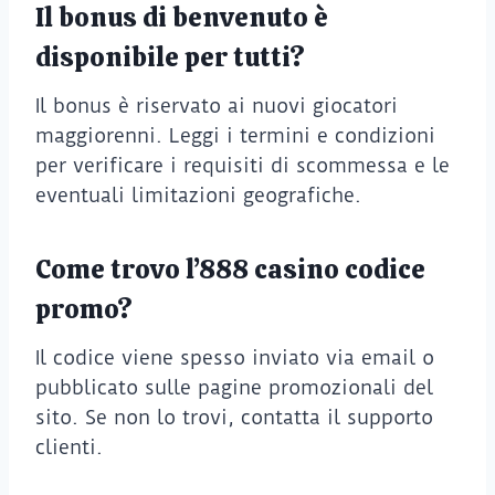
Il bonus di benvenuto è
disponibile per tutti?
Il bonus è riservato ai nuovi giocatori
maggiorenni. Leggi i termini e condizioni
per verificare i requisiti di scommessa e le
eventuali limitazioni geografiche.
Come trovo l’888 casino codice
promo?
Il codice viene spesso inviato via email o
pubblicato sulle pagine promozionali del
sito. Se non lo trovi, contatta il supporto
clienti.