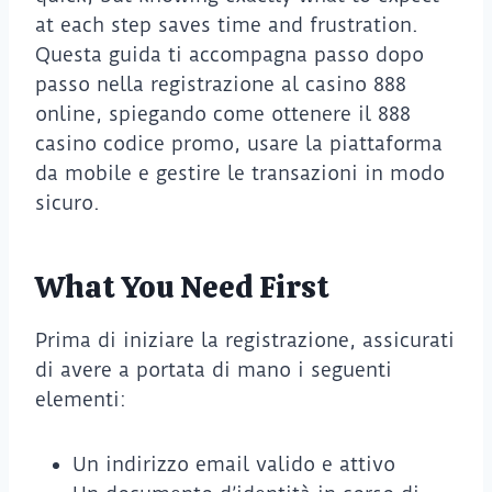
at each step saves time and frustration.
Questa guida ti accompagna passo dopo
passo nella registrazione al casino 888
online, spiegando come ottenere il 888
casino codice promo, usare la piattaforma
da mobile e gestire le transazioni in modo
sicuro.
What You Need First
Prima di iniziare la registrazione, assicurati
di avere a portata di mano i seguenti
elementi:
Un indirizzo email valido e attivo