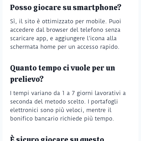
Posso giocare su smartphone?
Sì, il sito è ottimizzato per mobile. Puoi
accedere dal browser del telefono senza
scaricare app, e aggiungere l’icona alla
schermata home per un accesso rapido.
Quanto tempo ci vuole per un
prelievo?
I tempi variano da 1 a 7 giorni lavorativi a
seconda del metodo scelto. I portafogli
elettronici sono più veloci, mentre il
bonifico bancario richiede più tempo.
È sicuro giocare su questo