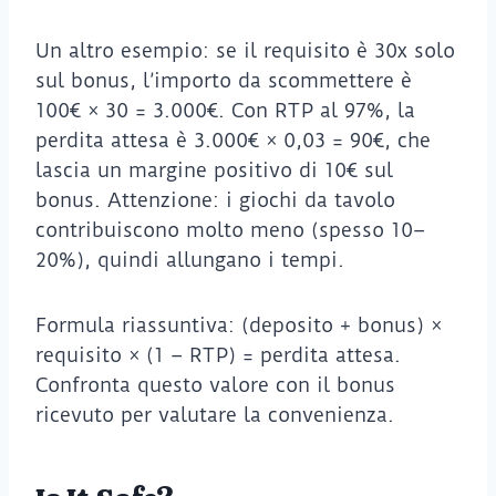
Un altro esempio: se il requisito è 30x solo
sul bonus, l’importo da scommettere è
100€ × 30 = 3.000€. Con RTP al 97%, la
perdita attesa è 3.000€ × 0,03 = 90€, che
lascia un margine positivo di 10€ sul
bonus. Attenzione: i giochi da tavolo
contribuiscono molto meno (spesso 10–
20%), quindi allungano i tempi.
Formula riassuntiva: (deposito + bonus) ×
requisito × (1 – RTP) = perdita attesa.
Confronta questo valore con il bonus
ricevuto per valutare la convenienza.