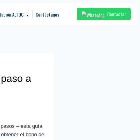
Contactar
dación ALTOC
Contáctanos
▼
 paso a
 pasos – esta guía
 obtener el bono de