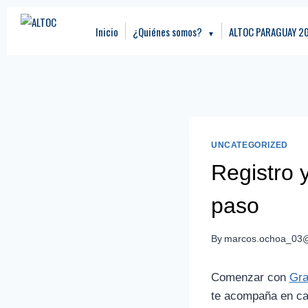
Inicio
¿Quiénes somos?
ALTOC PARAGUAY 2
▼
UNCATEGORIZED
Registro 
paso
By
marcos.ochoa_03@
Comenzar con
Gra
te acompaña en cad