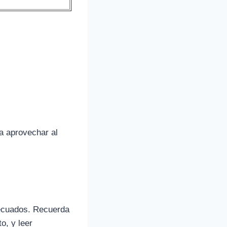
ra aprovechar al
decuados. Recuerda
o, y leer