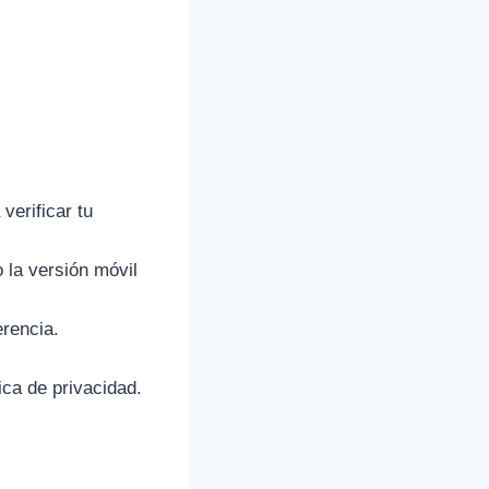
verificar tu
 la versión móvil
erencia.
ica de privacidad.