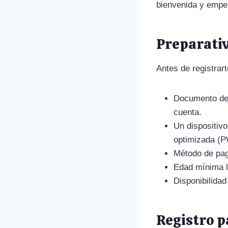
bienvenida y empez
Preparati
Antes de registrar
Documento de i
cuenta.
Un dispositivo
optimizada (P
Método de pago
Edad mínima le
Disponibilidad
Registro p