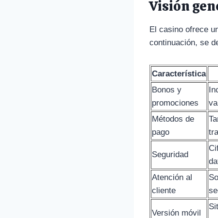
Visión gen
El casino ofrece u
continuación, se de
Característica
Bonos y
In
promociones
va
Métodos de
Ta
pago
tr
Ci
Seguridad
da
Atención al
So
cliente
se
Si
Versión móvil