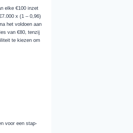
n elke €100 inzet
€7.000 x (1 – 0,96)
 na het voldoen aan
es van €80, tenzij
liteit te kiezen om
en voor een stap-