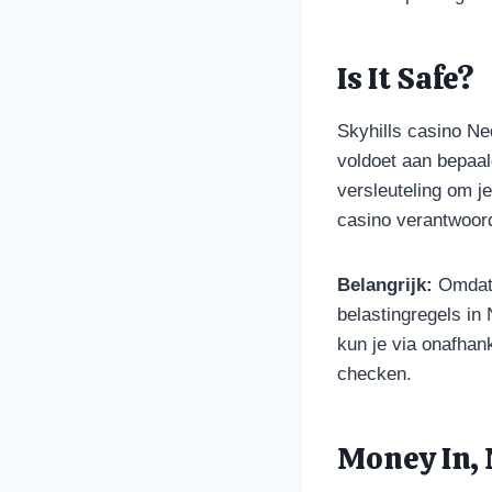
Is It Safe?
Skyhills casino Ne
voldoet aan bepaal
versleuteling om j
casino verantwoord 
Belangrijk:
Omdat 
belastingregels in
kun je via onafhan
checken.
Money In,