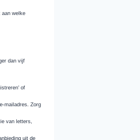
t aan welke
er dan vijf
streren’ of
 e-mailadres. Zorg
e van letters,
nbieding uit de