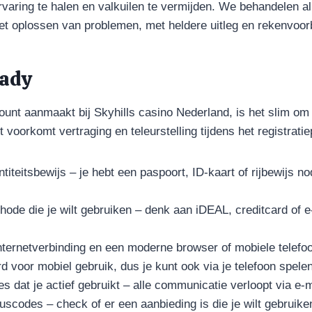
ervaring te halen en valkuilen te vermijden. We behandelen a
het oplossen van problemen, met heldere uitleg en rekenvoor
eady
ount aanmaakt bij Skyhills casino Nederland, is het slim o
t voorkomt vertraging en teleurstelling tijdens het registrati
ntiteitsbewijs – je hebt een paspoort, ID-kaart of rijbewijs n
ode die je wilt gebruiken – denk aan iDEAL, creditcard of e-
nternetverbinding en een moderne browser of mobiele telefoo
d voor mobiel gebruik, dus je kunt ook via je telefoon spelen
s dat je actief gebruikt – alle communicatie verloopt via e-m
scodes – check of er een aanbieding is die je wilt gebruike