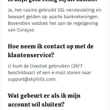
Ja, het casino gebruikt SSL-versleuteling en
bewaart gelden op aparte bankrekeningen.
Bovendien voldoet het aan de regelgeving
van Curaçao.
Hoe neem ik contact op met de
klantenservice?
U kunt de livechat gebruiken (24/7
beschikbaar) of een e-mail sturen naar
support@skyhills.com.
Wat gebeurt er als ik mijn
account wil sluiten?