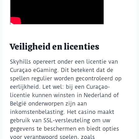
Veiligheid en licenties
Skyhills opereert onder een licentie van
Curaçao eGaming. Dit betekent dat de
spellen regulier worden gecontroleerd op
eerlijkheid. Let wel: bij een Curaçao-
licentie kunnen winsten in Nederland of
België onderworpen zijn aan
inkomstenbelasting. Het casino maakt
gebruik van SSL-versleuteling om uw
gegevens te beschermen en biedt opties
voor verantwoord spelen, zoals