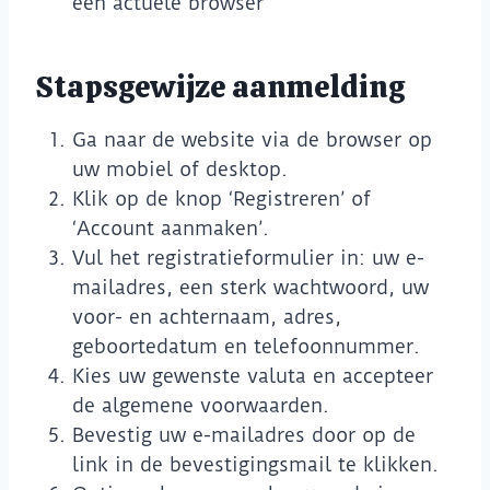
een actuele browser
Stapsgewijze aanmelding
Ga naar de website via de browser op
uw mobiel of desktop.
Klik op de knop ‘Registreren’ of
‘Account aanmaken’.
Vul het registratieformulier in: uw e-
mailadres, een sterk wachtwoord, uw
voor- en achternaam, adres,
geboortedatum en telefoonnummer.
Kies uw gewenste valuta en accepteer
de algemene voorwaarden.
Bevestig uw e-mailadres door op de
link in de bevestigingsmail te klikken.