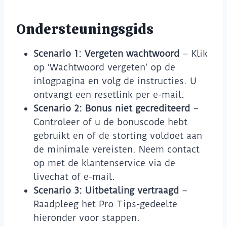
Ondersteuningsgids
Scenario 1: Vergeten wachtwoord
– Klik
op ‘Wachtwoord vergeten’ op de
inlogpagina en volg de instructies. U
ontvangt een resetlink per e-mail.
Scenario 2: Bonus niet gecrediteerd
–
Controleer of u de bonuscode hebt
gebruikt en of de storting voldoet aan
de minimale vereisten. Neem contact
op met de klantenservice via de
livechat of e-mail.
Scenario 3: Uitbetaling vertraagd
–
Raadpleeg het Pro Tips-gedeelte
hieronder voor stappen.