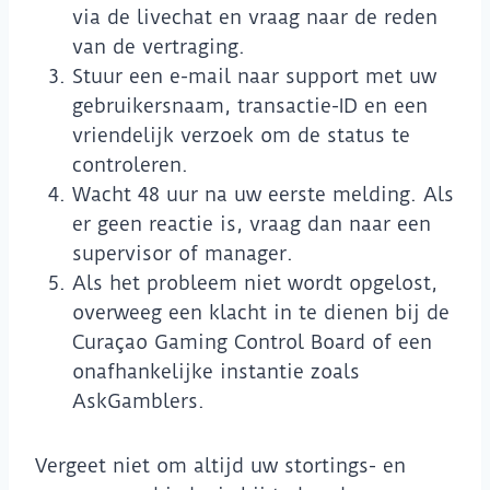
via de livechat en vraag naar de reden
van de vertraging.
Stuur een e-mail naar support met uw
gebruikersnaam, transactie-ID en een
vriendelijk verzoek om de status te
controleren.
Wacht 48 uur na uw eerste melding. Als
er geen reactie is, vraag dan naar een
supervisor of manager.
Als het probleem niet wordt opgelost,
overweeg een klacht in te dienen bij de
Curaçao Gaming Control Board of een
onafhankelijke instantie zoals
AskGamblers.
Vergeet niet om altijd uw stortings- en