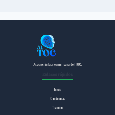
Asociación latinoamericana del TOC.
Enlaces rápidos
Inicio
Conócenos
Training