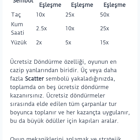
Sembol
Eşleşme
Eşleşme
Eşleşme
Taç
10x
25x
50x
Kum
2.5x
10x
25x
Saati
Yüzük
2x
5x
15x
Ücretsiz Döndürme özelliği, oyunun en
cazip yanlarından biridir. Üç veya daha
fazla
Scatter
sembolü yakaladığınızda,
toplamda on beş ücretsiz döndürme
kazanırsınız. Ücretsiz döndürmeler
sırasında elde edilen tüm çarpanlar tur
boyunca toplanır ve her kazançta uygulanır,
bu da büyük ödüller için kapıları aralar.
Oyun mekaniklerini anlamak ve stratejik