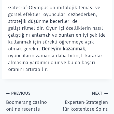
Gates-of-Olympus’un mitolojik teması ve
görsel efektleri oyuncuları cezbederken,
stratejik düşünme becerileri de
geliştirilmelidir. Oyun içi özelliklerin nasıl
çalıştığını anlamak ve bunları en iyi şekilde
kullanmak için sürekli öğrenmeye açık
olmak gerekir.
Deneyim kazanmak
,
oyuncuların zamanla daha bilinçli kararlar
almasına yardımcı olur ve bu da başarı
oranını artırabilir.
PREVIOUS
NEXT
Boomerang casino
Experten‑Strategien
online recensie
für kostenlose Spins