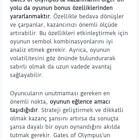
yolu da oyunun bonus özelliklerinden
yararlanmaktır.
Özellikle bedava dönüşler
ve çarpanlar, kazancınızı önemli ölçüde
artırabilir. Bu özellikleri etkinleştirmek için
oyunun sembol kombinasyonlarını iyi
analiz etmek gerekir. Ayrıca, oyunun
volatilitesini göz önünde bulundurarak
sabırlı olmak da uzun vadede avantaj
sağlayabilir.
Oyuncuların unutmaması gereken en
önemli nokta,
oyunun eğlence amacı
taşıdığıdır
. Strateji geliştirmek ve dikkatli
olmak kazanç şansını artırsa da sonuçta
şansa dayalı bir oyun oynandığını akılda
tutmak gerekir. Gates of Olympus’un