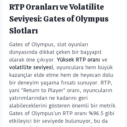
RTP Oranları ve Volatilite
Seviyesi: Gates of Olympus
Slotları
Gates of Olympus, slot oyunları
dünyasında dikkat çeken bir başyapıt
olarak öne çıkıyor.
Yüksek RTP oranı
ve
volatilite seviyesi
, oyunculara hem büyük
kazançlar elde etme hem de heyecan dolu
bir deneyim yaşama fırsatı sunuyor. RTP,
yani “Return to Player” oranı, oyuncuların
yatırımlarından ne kadarını geri
alabileceklerini gösteren önemli bir metrik.
Gates of Olympus’un RTP oranı %96.5 gibi
etkileyici bir seviyede bulunuyor, bu da