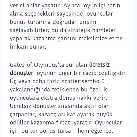
verici anlar yaşatır. Ayrıca, oyun içi satın
alma seçenekleri sayesinde, oyuncular
bonus turlarına doğrudan erişim
sağlayabilirler; bu da stratejik hamleler
yaparak kazanma şansını maksimize etme
imkanı sunar.
Gates of Olympus’ta sunulan
ücretsiz
dönüşler
, oyunun diğer bir cazip özelliğidir.
Üç veya daha fazla scatter sembolü
yakalandığında tetiklenen bu özellik,
oyunculara ekstra dönüş hakkı verir.
Ücretsiz dönüşler sırasında aktif olan
çarpanlar, kazançları katlayarak büyük
ödüller kazanma fırsatı yaratır. Oyuncular
için bu tür bonus turları, hem eğlenceli