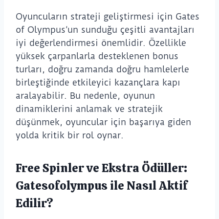
Oyuncuların strateji geliştirmesi için Gates
of Olympus’un sunduğu çeşitli avantajları
iyi değerlendirmesi önemlidir. Özellikle
yüksek çarpanlarla desteklenen bonus
turları, doğru zamanda doğru hamlelerle
birleştiğinde etkileyici kazançlara kapı
aralayabilir. Bu nedenle, oyunun
dinamiklerini anlamak ve stratejik
düşünmek, oyuncular için başarıya giden
yolda kritik bir rol oynar.
Free Spinler ve Ekstra Ödüller:
Gatesofolympus ile Nasıl Aktif
Edilir?