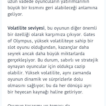
uzun vadede oyuncuların yatırımlarının
büyük bir kısmını geri alabileceği anlamına
geliyor.
Volatilite seviyesi
, bu oyunun diğer önemli
bir özelliği olarak karşımıza çıkıyor. Gates
of Olympus, yüksek volatiliteye sahip bir
slot oyunu olduğundan, kazançlar daha
seyrek ancak daha büyük miktarlarda
gerçekleşiyor. Bu durum, sabırlı ve stratejik
oynayan oyuncular için oldukça cazip
olabilir. Yüksek volatilite, aynı zamanda
oyunun dinamik ve sürprizlerle dolu
olmasını sağlıyor; bu da her dönüşü ayrı
bir heyecan kaynağı haline getiriyor.
Oyunun tasarımı ve teması da