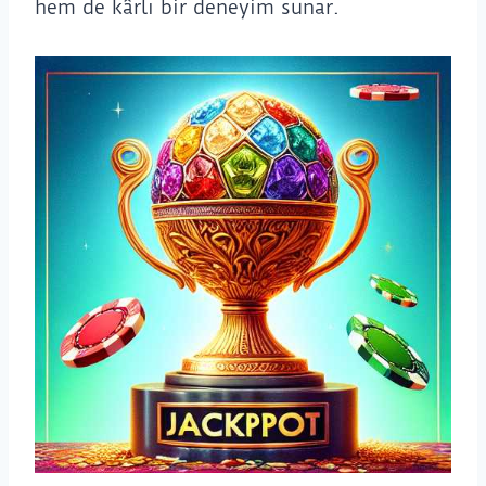
hem de kârlı bir deneyim sunar.